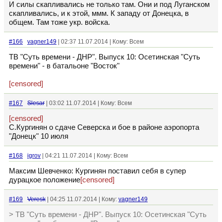
И силы скапливались не только там. Они и под Луганском
скапливались, и к этой, ммм. К западу от Донецка, в
общем. Там тоже укр. войска.
#166
vagner149
| 02:37 11.07.2014 | Кому: Всем
ТВ "Суть времени - ДНР". Выпуск 10: Осетинская "Суть
времени" - в батальоне "Восток"
[censored]
#167
Slesar
| 03:02 11.07.2014 | Кому: Всем
[censored]
С.Кургинян о сдаче Северска и бое в районе аэропорта
"Донецк" 10 июля
#168
igrov
| 04:21 11.07.2014 | Кому: Всем
Максим Шевченко: Кургинян поставил себя в супер
дурацкое положение
[censored]
#169
Veresk
| 04:25 11.07.2014 | Кому:
vagner149
> ТВ "Суть времени - ДНР". Выпуск 10: Осетинская "Суть