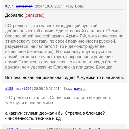
#157
SovietMan
| 20:47 10.07.2014 | Кому: Всем
Добавлю:
[censored]
>Стрелков – это главнокомандующий русской
добровольческой армии. Единственной на планете Земля
боеспособной русской армии. Армия РФ, хоть и русская по
этническому составу, по своей подчиненности русской,
разумеется, не является (что и демонстрирует ее
нынешнее бездействие). И поскольку других русских
армий сегодня не существует, сохранение и усиление
армии Стрелкова для русских – это цель гораздо более
важная, чем удержание Славянска или даже Донецка.
Вот она, новая национальная идея! А мужики то и не знали.
#158
maik1956
| 20:56 10.07.2014 | Кому:
pavelat
> Стрелков остался в Славянске, кольцо вокруг него
замкнули и пошли мимо
а какими силами держали бы Стрелка в блокаде?
- численность, техника и т.д