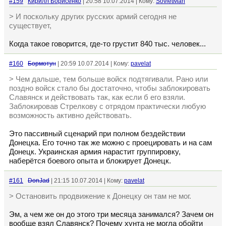
#159
Кирилл Борисенко
| 20:58 10.07.2014 | Кому:
SovietMan
> И поскольку других русских армий сегодня не
существует,
Когда такое говорится, где-то грустит 840 тыс. человек...
#160
Бормотун
| 20:59 10.07.2014 | Кому:
pavelat
> Чем дальше, тем больше войск подтягивали. Рано или
поздно войск стало бы достаточно, чтобы заблокировать
Славянск и действовать так, как если б его взяли.
Заблокировав Стрелкову с отрядом практически любую
возможность активно действовать.
Это пассивный сценарий при полном бездействии
Донецка. Его точно так же можно с проецировать и на сам
Донецк. Украинская армия нарастит группировку,
наберётся боевого опыта и блокирует Донецк.
#161
DonJad
| 21:15 10.07.2014 | Кому:
pavelat
> Остановить продвижение к Донецку он там не мог.
Эм, а чем же он до этого три месяца занимался? Зачем он
вообще взял Славянск? Почему хунта не могла обойти