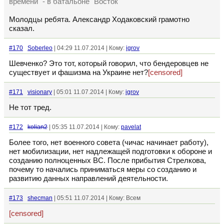
времени" - в батальоне "Восток"
Молодцы ребята. Александр Ходаковский грамотно
сказал.
#170
Soberleo
| 04:29 11.07.2014 | Кому:
igrov
Шевченко? Это тот, который говорил, что бендеровцев не
существует и фашизма на Украине нет?
[censored]
#171
visionary
| 05:01 11.07.2014 | Кому:
igrov
Не тот тред.
#172
kolian2
| 05:35 11.07.2014 | Кому:
pavelat
Более того, нет военного совета (чичас начинает работу),
нет мобилизации, нет надлежащей подготовки к обороне и
созданию полноценных ВС. После прибытия Стрелкова,
почему то начались приниматься меры со созданию и
развитию данных направлений деятельности.
#173
shecman
| 05:51 11.07.2014 | Кому: Всем
[censored]