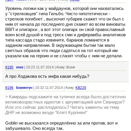
Уровень логики как у майдаунов, которой они нахватались
у "стрелковцев" типа Гильбо. Чисто гипотетически -
стрелков погибнет , выскочит губарев скажет что он был с
ним от начала до последнего дня скажет во всем виноваты
ВВП и олигархи , а вот этот олигарх он свой православный
воен всей душой и под треск сми и диферамбы аналитиков
типа кассада стадо извините, баранов ломанется в
заданом направлении. В окружающем бытии так мало
светлых образов что люди садяться на тот который им
указали как на героин и не слазят чтобы с ним не делали.
#195
zozz
| 10:23 11.07.2014 | Кому: Всем
А про Ходакова есть инфа какая нибудь?
#196
Бормотун
| 10:32 11.07.2014 | Кому:
KB220
> Камрады подскажите на тупичке всегда было достаточно
великовозрастных идиотов с аргуметацией аля Сванидзе?
Или это сейчас расплодилось? Читать каменты на тему
ДНР не возможно везде "Кляті Кургiнян!"
Goblin не высказался определённо за или против, вот и
забушевало. Оно всегда так.