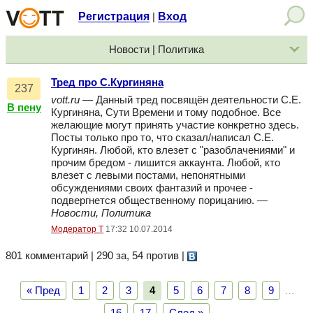
Регистрация
Вход
|
Новости | Политика
Тред про С.Кургиняна
237
vott.ru
— Данный тред посвящён деятельности С.Е.
В пену
Кургиняна, Сути Времени и тому подобное. Все
желающие могут принять участие конкретно здесь.
Посты только про то, что сказал/написал С.Е.
Кургинян. Любой, кто влезет с "разоблачениями" и
прочим бредом - лишится аккаунта. Любой, кто
влезет с левыми постами, непонятными
обсуждениями своих фантазий и прочее -
подвергнется общественному порицанию. —
Новости, Политика
Модератор Т
17:32 10.07.2014
801 комментарий | 290 за, 54 против
|
« Пред
1
2
3
4
5
6
7
8
9
…