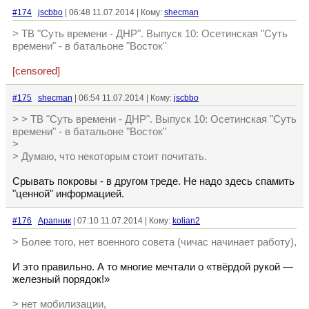
#174
jscbbo
| 06:48 11.07.2014 | Кому:
shecman
> ТВ "Суть времени - ДНР". Выпуск 10: Осетинская "Суть
времени" - в батальоне "Восток"
[censored]
#175
shecman
| 06:54 11.07.2014 | Кому:
jscbbo
> > ТВ "Суть времени - ДНР". Выпуск 10: Осетинская "Суть
времени" - в батальоне "Восток"
>
> Думаю, что некоторым стоит почитать.
Срывать покровы - в другом треде. Не надо здесь спамить
"ценной" информацией.
#176
Арапник
| 07:10 11.07.2014 | Кому:
kolian2
> Более того, нет военного совета (чичас начинает работу),
И это правильно. А то многие мечтали о «твёрдой рукой —
железный порядок!»
> нет мобилизации,