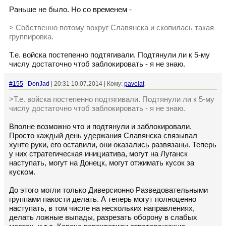
Раньше не было. Но со временем -
> Собственно потому вокруг Славянска и скопилась такая
группировка.
Т.е. войска постепенно подтягивали. Подтянули ли к 5-му
числу достаточно чтоб заблокировать - я не знаю.
#155
DonJad
| 20:31 10.07.2014 | Кому:
pavelat
>Т.е. войска постепенно подтягивали. Подтянули ли к 5-му
числу достаточно чтоб заблокировать - я не знаю.
Вполне возможно что и подтянули и заблокировали.
Просто каждый день удержания Славянска связывал
хунте руки, его оставили, они оказались развязаны. Теперь
у них стратегическая инициатива, могут на Луганск
наступать, могут на Донецк, могут отжимать кусок за
куском.
До этого могли только Диверсионно Разведовательными
группами пакости делать. А теперь могут полноценно
наступать, в том числе на нескольких направлениях,
делать ложные выпады, разрезать оборону в слабых