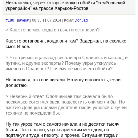
Николаевка, через которые можно обойти "семёновский
укрепрайон" на трассе Харьков-Ростов.
#180
pavelat
| 08:33 11.07.2014 | Кому:
DonJad
> Как это не мог, когда он взял и остановил?
Как это остановил, когда они там? Задержал, на сколько
смог. И всё.
> Что три месяца назад писали про Славянск и кассад, и
путник, и другие эксперты? Почему укры уткнулись
именно в Славянск? Почему не могли его обойти?
Не помню я, что они писали. Но могу и почитать, если
долистаю.
> Неверный ответ. Ополченцев там сначала было
несколько сотен человек, пошерстить они могли бы. Но
взятию Донецка силами десятков тысяч укропов с кучей
техники не помешали бы.
Ну так укров там с самого начала и не десятки тысяч
были. Постепенно, укрскоармеским методом, но -
подтянули туда и пехоту, и прочее. Ситуация тогда и