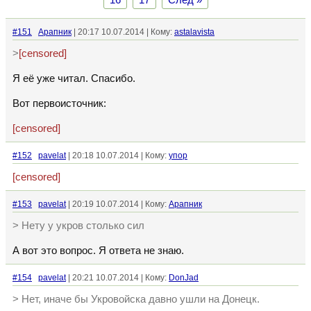
16
17
След »
#151
Арапник
| 20:17 10.07.2014 | Кому:
astalavista
>
[censored]
Я её уже читал. Спасибо.
Вот первоисточник:
[censored]
#152
pavelat
| 20:18 10.07.2014 | Кому:
упор
[censored]
#153
pavelat
| 20:19 10.07.2014 | Кому:
Арапник
> Нету у укров столько сил
А вот это вопрос. Я ответа не знаю.
#154
pavelat
| 20:21 10.07.2014 | Кому:
DonJad
> Нет, иначе бы Укровойска давно ушли на Донецк.