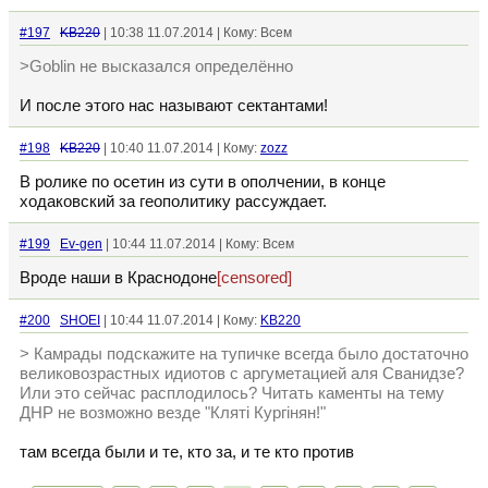
#197
KB220
| 10:38 11.07.2014 | Кому: Всем
>Goblin не высказался определённо
И после этого нас называют сектантами!
#198
KB220
| 10:40 11.07.2014 | Кому:
zozz
В ролике по осетин из сути в ополчении, в конце
ходаковский за геополитику рассуждает.
#199
Ev-gen
| 10:44 11.07.2014 | Кому: Всем
Вроде наши в Краснодоне
[censored]
#200
SHOEI
| 10:44 11.07.2014 | Кому:
KB220
> Камрады подскажите на тупичке всегда было достаточно
великовозрастных идиотов с аргуметацией аля Сванидзе?
Или это сейчас расплодилось? Читать каменты на тему
ДНР не возможно везде "Кляті Кургiнян!"
там всегда были и те, кто за, и те кто против