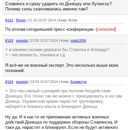
Славянск и сразу ударить по Донецку или Луганску?
Почему силы скапливались именно там?
#162
Regal
| 21:16 10.07.2014 | Кому: Всем
По итогам сегодняшней пресс-конференции -
[censored]
#163
pavelat
| 23:50 10.07.2014 | Кому:
maik1956
> а какими силами держали бы Стрелка в блокаде?
> - численность, техника и т.д
Я всё-же не военный эксперт. Это несколько выше моих
познаний.
#164
pavelat
| 23:53 10.07.2014 | Кому:
Бормотун
> Это пассивный сценарий при полном бездействии
Донецка. Его точно так же можно с проецировать и на сам
Донецк. Украинская армия нарастит группировку,
наберётся боевого опыта и блокирует Донецк.
Ну да. И я как-то не припоминаю активных военных
действий Донецка по поддержке обороны Славянска. И
таки да, нарастят и блокируют. Если не будет активного