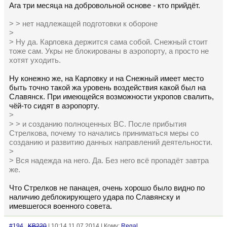
Ага три месяца на добровольной основе - кто прийдёт.
> > нет надлежащей подготовки к обороне
>
> Ну да. Карловка держится сама собой. Снежный стоит
тоже сам. Укры не блокированы в аэропорту, а просто не
хотят уходить.
Ну конежно же, на Карловку и на Снежный имеет место
быть точно такой жа уровень воздействия какой был на
Славянск. При имеющейся возможности укропов свалить,
чёй-то сидят в аэропорту.
>
> > и созданию полноценных ВС. После прибытия
Стрелкова, почему то начались приниматься меры со
созданию и развитию данных направлений деятельности.
>
> Вся надежда на него. Да. Без него всё пропадёт завтра
же.
Что Стрелков не панацея, очень хорошо было видно по
наличию деблокирующего удара по Славянску и
имевшегося военного совета.
#194
KB220
| 10:14 11.07.2014 | Кому:
Regal