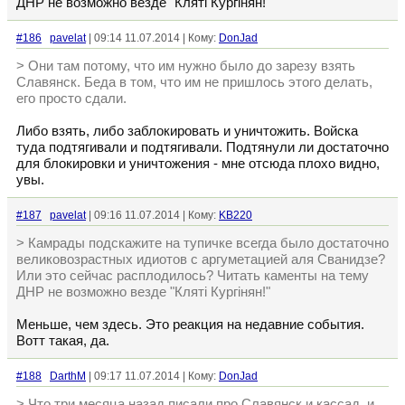
ДНР не возможно везде "Кляті Кургiнян!"
#186
pavelat
| 09:14 11.07.2014 | Кому:
DonJad
> Они там потому, что им нужно было до зарезу взять
Славянск. Беда в том, что им не пришлось этого делать,
его просто сдали.
Либо взять, либо заблокировать и уничтожить. Войска
туда подтягивали и подтягивали. Подтянули ли достаточно
для блокировки и уничтожения - мне отсюда плохо видно,
увы.
#187
pavelat
| 09:16 11.07.2014 | Кому:
KB220
> Камрады подскажите на тупичке всегда было достаточно
великовозрастных идиотов с аргуметацией аля Сванидзе?
Или это сейчас расплодилось? Читать каменты на тему
ДНР не возможно везде "Кляті Кургiнян!"
Меньше, чем здесь. Это реакция на недавние события.
Вотт такая, да.
#188
DarthM
| 09:17 11.07.2014 | Кому:
DonJad
> Что три месяца назад писали про Славянск и кассад, и