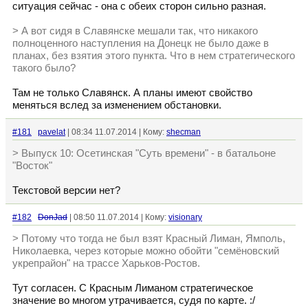
ситуация сейчас - она с обеих сторон сильно разная.
> А вот сидя в Славянске мешали так, что никакого
полноценного наступления на Донецк не было даже в
планах, без взятия этого пункта. Что в нем стратегического
такого было?
Там не только Славянск. А планы имеют свойство
меняться вслед за изменением обстановки.
#181
pavelat
| 08:34 11.07.2014 | Кому:
shecman
> Выпуск 10: Осетинская "Суть времени" - в батальоне
"Восток"
Текстовой версии нет?
#182
DonJad
| 08:50 11.07.2014 | Кому:
visionary
> Потому что тогда не был взят Красный Лиман, Ямполь,
Николаевка, через которые можно обойти "семёновский
укрепрайон" на трассе Харьков-Ростов.
Тут согласен. С Красным Лиманом стратегическое
значение во многом утрачивается, судя по карте. :/