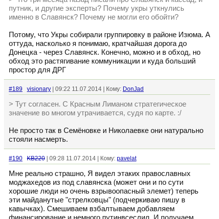
путник, и другие эксперты? Почему укры уткнулись
именно в Славянск? Почему не могли его обойти?
Потому, что Укры собирали группировку в районе Изюма. А
оттуда, насколько я понимаю, кратчайшая дорога до
Донецка - через Славянск. Конечно, можно и в обход, но
обход это растягивание коммуникации и куда больший
простор для ДРГ
#189
visionary
| 09:22 11.07.2014 | Кому:
DonJad
> Тут согласен. С Красным Лиманом стратегическое
значение во многом утрачивается, судя по карте. :/
Не просто так в Семёновке и Николаевке они натурально
стояли насмерть.
#190
KB220
| 09:28 11.07.2014 | Кому:
pavelat
Мне реально страшно, Я видел этаких православных
моджахедов из под славянска (может они и по сути
хорошие люди но очень взрывоопасный элемет) теперь
эти майданутые "стрелковцы" (подчеркиваю пишу в
кавычках). Смешиваем взбалтываем добавляем
финансирование и немного путинвсеслил. И получаем