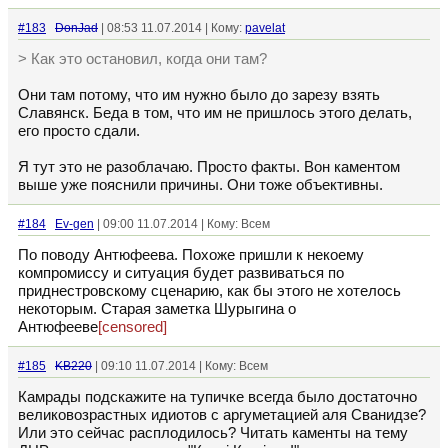
#183
DonJad
| 08:53 11.07.2014 | Кому:
pavelat
> Как это остановил, когда они там?
Они там потому, что им нужно было до зарезу взять
Славянск. Беда в том, что им не пришлось этого делать,
его просто сдали.
Я тут это не разоблачаю. Просто факты. Вон каментом
выше уже пояснили причины. Они тоже объективны.
#184
Ev-gen
| 09:00 11.07.2014 | Кому: Всем
По поводу Антюфеева. Похоже пришли к некоему
компромиссу и ситуация будет развиваться по
приднестровскому сценарию, как бы этого не хотелось
некоторым. Старая заметка Шурыгина о
Антюфееве
[censored]
#185
KB220
| 09:10 11.07.2014 | Кому: Всем
Камрады подскажите на тупичке всегда было достаточно
великовозрастных идиотов с аргуметацией аля Сванидзе?
Или это сейчас расплодилось? Читать каменты на тему