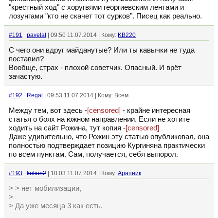
"крестный ход" с хоругвями георгиевским лентами и
лозунгами "кто не скачет тот сурков". Писец как реально.
#191
pavelat
| 09:50 11.07.2014 | Кому:
KB220
С чего они вдруг майданутые? Или ты кавычки не туда
поставил?
Вообще, страх - плохой советчик. Опасный. И врёт
зачастую.
#192
Regal
| 09:53 11.07.2014 | Кому: Всем
Между тем, вот здесь -
[censored]
- крайне интересная
статья о боях на южном направлении. Если не хотите
ходить на сайт Рожина, тут копия -
[censored]
Даже удивительно, что Рожин эту статью опубликовал, она
полностью подтверждает позицию Кургиняна практически
по всем пунктам. Сам, получается, себя выпорол.
#193
kolian2
| 10:03 11.07.2014 | Кому:
Арапник
> > нет мобилизации,
>
> Да уже месяца 3 как есть.