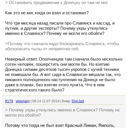
> Остановить продвижение к Донецку он там не мог.
Как это не мог, когда он взял и остановил?
Что три месяца назад писали про Славянск и кассад, и
путник, и другие эксперты? Почему укры уткнулись
именно в Славянск? Почему не могли его обойти?
>Потому что сначала надо блокировать Славянск, чтобы
обезопасить тылы от неприятностей,
Неверный ответ. Ополченцев там сначала было несколько
сотен человек, пошерстить они могли бы. Но взятию
Донецка силами десятков тысяч укропов с кучей техники
не помешали бы. А вот сидя в Славянске мешали так, что
никакого полноценного наступления на Донецк не было
даже в планах, без взятия этого пункта. Что в нем
стратегического такого было?
#179
visionary
| 08:14 11.07.2014 | Кому:
DonJad
> Почему укры уткнулись именно в Славянск? Почему не
могли его обойти?
Потому что тогда не был взят Красный Лиман, Ямполь,