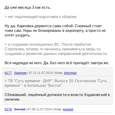
Да уже месяца 3 как есть.
> нет надлежащей подготовки к обороне
Ну да. Карловка держится сама собой. Снежный стоит
тоже сам. Укры не блокированы в аэропорту, а просто не
хотят уходить.
> и созданию полноценных ВС. После прибытия
Стрелкова, почему то начались приниматься меры со
созданию и развитию данных направлений деятельности.
Вся надежда на него. Да. Без него всё пропадёт завтра же.
#177
Арапник
| 07:11 11.07.2014 | Кому:
shecman
> ТВ "Суть времени - ДНР". Выпуск 10: Осетинская "Суть
времени" - в батальоне "Восток"
Сбежавший, лишённый должности и власти Ходаковский в
наличие.
#178
DonJad
| 07:48 11.07.2014 | Кому:
pavelat