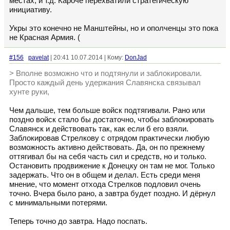
местах, и т.д. Кароче перехватили стратегическую
инициативу.
Укры это конечно не Манштейны, но и ополченцы это пока
не Красная Армия. (
#156
pavelat
| 20:41 10.07.2014 | Кому:
DonJad
> Вполне возможно что и подтянули и заблокировали.
Просто каждый день удержания Славянска связывал
хунте руки,
Чем дальше, тем больше войск подтягивали. Рано или
поздно войск стало бы достаточно, чтобы заблокировать
Славянск и действовать так, как если б его взяли.
Заблокировав Стрелкову с отрядом практически любую
возможность активно действовать. Да, он по прежнему
оттягивал бы на себя часть сил и средств, но и только.
Остановить продвижение к Донецку он там не мог. Только
задержать. Что он в общем и делал. Есть среди меня
мнение, что момент отхода Стрелков подловил очень
точно. Вчера было рано, а завтра будет поздно. И дёрнул
с минимальными потерями.
Теперь точно до завтра. Надо поспать.