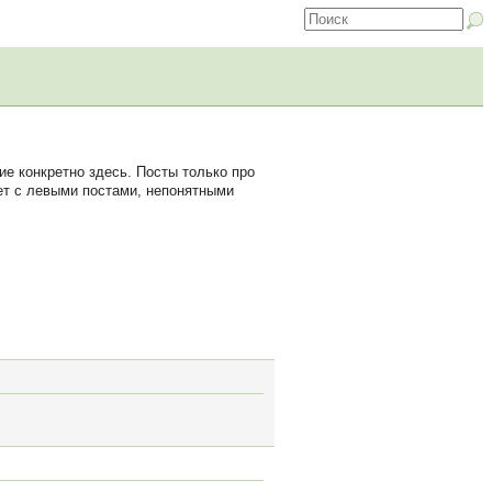
е конкретно здесь. Посты только про
зет с левыми постами, непонятными