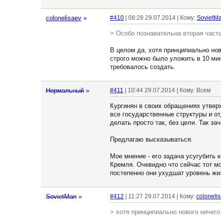
colonelisaev
»
#410
| 08:28 29.07.2014 | Кому:
SovietM
> Особо познавательна вторая част
В целом да, хотя принципиально нов
строго можно было уложить в 10 ми
требовалось создать.
Нормальный
»
#411
| 10:44 29.07.2014 | Кому: Всем
Кургинян в своих обращениях утверж
все государственные структуры и от
делать просто так, без цели. Так за
Предлагаю высказываться.
Мое мнение - его задача усугубить
Кремля. Очевидно что сейчас тот мо
постепенно они ухудшат уровень ж
SovietMan
»
#412
| 11:27 29.07.2014 | Кому:
coloneli
> хотя принципиально нового ничего