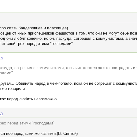
про связь бандеровцев и власовцев).
совцев от иных приспешников фашистов в том, что они не могут себе по
род они любят конечно, но он, паскуда, согрешил с коммунистами, а зна
пит свой грех перед этими "господами".
an
паскуда, согрешил с коммунистами, а значит должен за это пострадать и
подами".
 другая... Обвинять народ в чём-попало, пока он не согрешит с коммунист
 же говорили".
тот
народ любить невозможно.
an
грех перед этими "господами".
ся всенародными же казнями.(В. Святой)