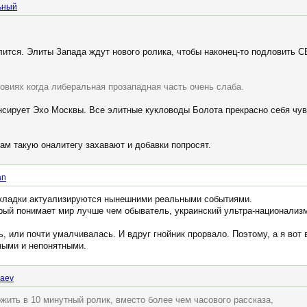
ьный
илится. Элиты Запада ждут нового ролика, чтобы наконец-то подловить С
овиях когда либеральная прозападная часть очень слаба.
нсирует Эхо Москвы. Все элитные кукловоды Болота прекрасно себя чув
ам такую оналитегу захавают и добавки попросят.
an
ыкладки актуализируются нынешними реальными событиями.
торый понимает мир лучше чем обыватель, украинский ультра-национали
, или почти умалчивалась. И вдруг гнойник прорвало. Поэтому, а я вот 
пными и непонятными.
saev
жить в 10 минутный ролик, вместо более чем часового рассказа,