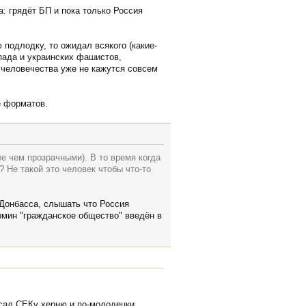
а: грядёт БП и пока только Россия
подлодку, то ожидал всякого (какие-
пада и украинских фашистов,
 человечества уже не кажутся совсем
е форматов.
е чем прозрачными). В то время когда
 Не такой это человек чтобы что-то
й Донбасса, слышать что Россия
рмин "гражданское общество" введён в
исал СЕКу херню и по-молодецки