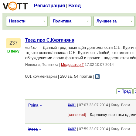
Регистрация
Вход
|
Новости
Политика
Лучшее за
Тред про С.Кургиняна
237
vott.ru
— Данный тред посвящён деятельности С.Е. Кургиня
В пену
то, что сказал/написал С.Е. Кургинян. Любой, кто влезет 
обсуждениями своих фантазий и прочее - подвергнется о
Новости, Политика
|
Модератор Т
17:32 10.07.2014
801 комментарий | 290 за, 54 против
|
« Пред
Psina
»
#401
| 07:07 23.07.2014 | Кому: Всем
[censored]
- Карловку все-таки сдал
insea
»
#402
| 07:59 23.07.2014 | Кому: Всем