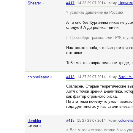
Shearer
»
#417
| 14:23 29.07.2014 | Кому:
Нормал
> усилить давление на Россию
А то оно без Кургиняна никак не ус
следует! А до ролика - ни-ни.
> Произойдет раскол элит РФ, в усл
Настолько слаба, что Газпром фина
отставке.
Тебе место в параллельном треде, т
colonelisaev
»
#418
| 14:27 29.07.2014 | Кому:
SovietM
Согласен. Старые теоретические в
Хотя с точки зрения аналитика, ко
как фактор огромного риска.
Но эта тема почему-то умалчивалась
года для многих у нас стали внеза
dembler
#419
| 15:27 29.07.2014 | Кому:
coloneli
»
СВ-бот
> Все мысли строго можно было уло