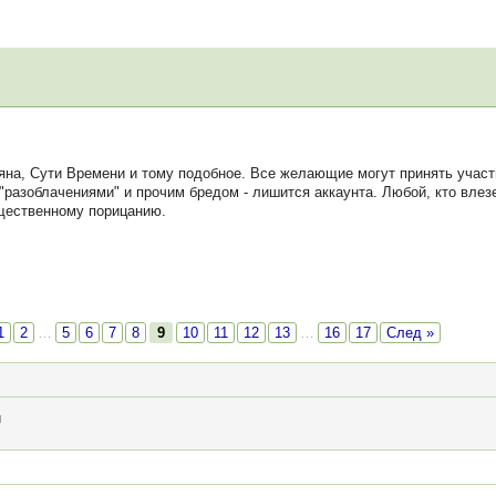
на, Сути Времени и тому подобное. Все желающие могут принять участи
с "разоблачениями" и прочим бредом - лишится аккаунта. Любой, кто вле
бщественному порицанию.
1
2
…
5
6
7
8
9
10
11
12
13
…
16
17
След »
и