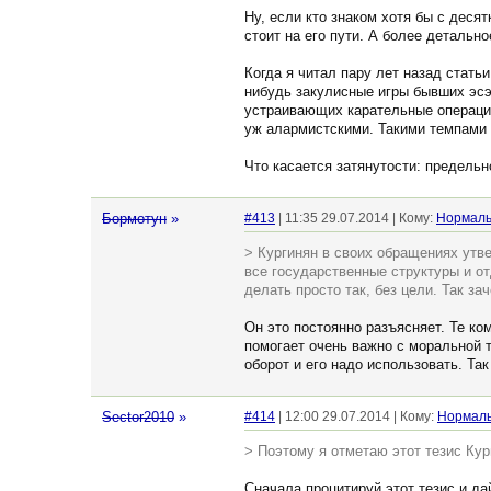
Ну, если кто знаком хотя бы с десят
стоит на его пути. А более детально
Когда я читал пару лет назад стать
нибудь закулисные игры бывших эсэ
устраивающих карательные операции
уж алармистскими. Такими темпами 
Что касается затянутости: предельн
Бормотун
»
#413
| 11:35 29.07.2014 | Кому:
Нормал
> Кургинян в своих обращениях утве
все государственные структуры и от
делать просто так, без цели. Так за
Он это постоянно разъясняет. Те ко
помогает очень важно с моральной 
оборот и его надо использовать. Так
Sector2010
»
#414
| 12:00 29.07.2014 | Кому:
Нормал
> Поэтому я отметаю этот тезис Кур
Сначала процитируй этот тезис и д