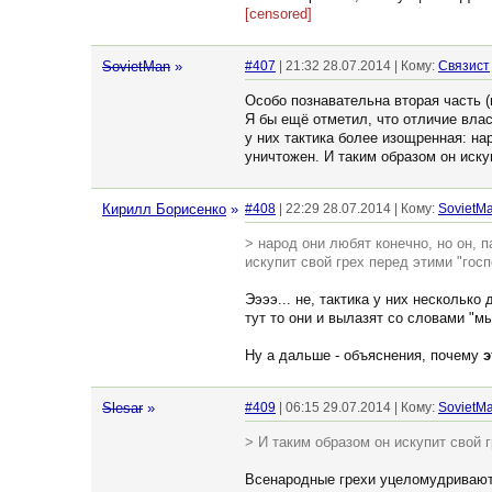
[censored]
SovietMan
»
#407
| 21:32 28.07.2014 | Кому:
Связист
Особо познавательна вторая часть (
Я бы ещё отметил, что отличие вла
у них тактика более изощренная: на
уничтожен. И таким образом он иску
Кирилл Борисенко
»
#408
| 22:29 28.07.2014 | Кому:
SovietM
> народ они любят конечно, но он, 
искупит свой грех перед этими "гос
Ээээ... не, тактика у них несколько
тут то они и вылазят со словами "мы
Ну а дальше - объяснения, почему
э
Slesar
»
#409
| 06:15 29.07.2014 | Кому:
SovietM
> И таким образом он искупит свой 
Всенародные грехи уцеломудривают