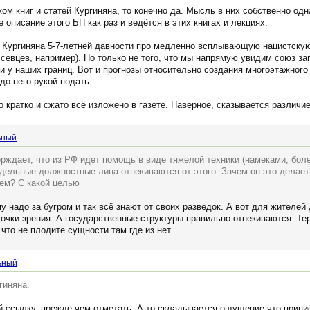
ком книг и статей Кургиняна, то конечно да. Мысль в них собственно одн
е описание этого БП как раз и ведётся в этих книгах и лекциях.
и Кургиняна 5-7-летней давности про медленно всплывающую нацистскую 
севцев, например). Но только не того, что мы напрямую увидим союз за
 у наших границ. Вот и прогнозы относительно создания многоэтажного
до него рукой подать.
о кратко и сжато всё изложено в газете. Наверное, сказывается различи
ьный
рждает, что из РФ идет помощь в виде тяжелой техники (намеками, боле
дельные должностные лица отнекиваются от этого. Зачем он это делает?
чем? С какой целью
му надо за бугром и так всё знают от своих разведок. А вот для жителе
точки зрения. А государственные структуры правильно отнекиваются. Те
 что не плодите сущности там где из нет.
ьный
гиняна.
ай ссылку, прежде чем отметать. А то складывается ощущение что прип