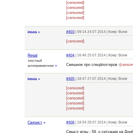
[censored]
[censored]
[censored]
[censored]
insea
»
#403
| 09:14 24.07.2014 | Кому: Всем
[censored]
Regal
#404
| 16:46 25.07.2014 | Кому: Всем
злостный
Смешное про спецблоггеров -
[censor
»
антипрививочник
insea
»
#405
| 18:47 27.07.2014 | Кому: Всем
[censored]
[censored]
[censored]
[censored]
[censored]
Связист
»
#406
| 18:54 28.07.2014 | Кому: Всем
Смысл игры - 59, о ситуации на Дон