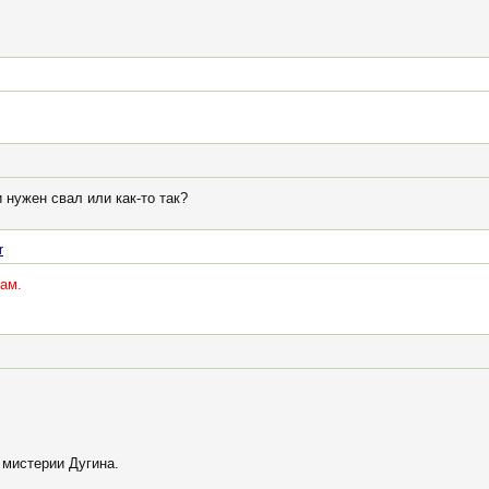
и нужен свал или как-то так?
r
пам.
 мистерии Дугина.