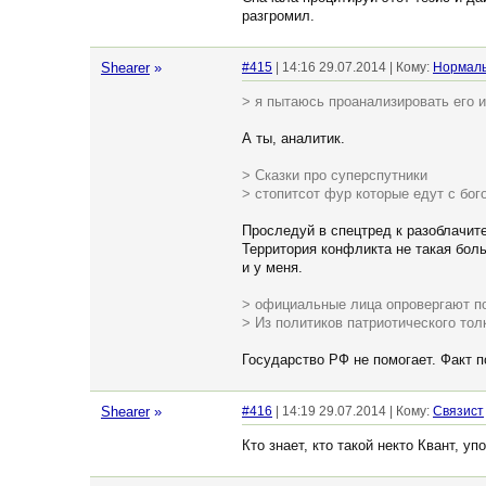
разгромил.
Shearer
»
#415
| 14:16 29.07.2014 | Кому:
Нормал
> я пытаюсь проанализировать его и
А ты, аналитик.
> Сказки про суперспутники
> стопитсот фур которые едут с бо
Проследуй в спецтред к разоблачит
Территория конфликта не такая боль
и у меня.
> официальные лица опровергают 
> Из политиков патриотического тол
Государство РФ не помогает. Факт 
Shearer
»
#416
| 14:19 29.07.2014 | Кому:
Связист
Кто знает, кто такой некто Квант, 