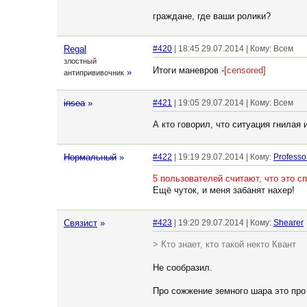
граждане, где ваши ролики?
Regal
#420
| 18:45 29.07.2014 | Кому: Всем
злостный
Итоги маневров -
[censored]
»
антипрививочник
insea
»
#421
| 19:05 29.07.2014 | Кому: Всем
А кто говорил, что ситуация гнилая 
Нормальный
»
#422
| 19:19 29.07.2014 | Кому:
Professo
5 пользователей считают, что это с
Ещё чуток, и меня забанят нахер!
Связист
»
#423
| 19:20 29.07.2014 | Кому:
Shearer
> Кто знает, кто такой некто Квант
Не сообразил.
Про сожжение земного шара это про