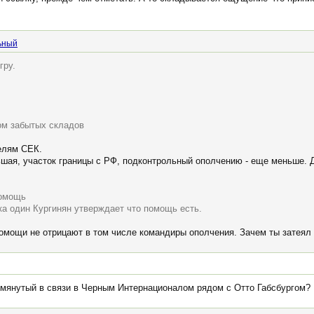
ьный
гру.
гом забытых складов
елям СЕК.
шая, участок границы с РФ, подконтрольный ополчению - еще меньше. Да
помощь
ка один Кургинян утверждает что помощь есть.
помощи не отрицают в том числе командиры ополчения. Зачем ты затеял
упомянутый в связи в Черным Интернационалом рядом с Отто Габсбургом?