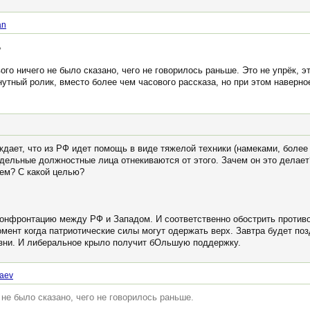
an
ь
ого ничего не было сказано, чего не говорилось раньше. Это не упрёк, 
нутный ролик, вместо более чем часового рассказа, но при этом наверн
дает, что из РФ идет помощь в виде тяжелой техники (намеками, более 
дельные должностные лица отнекиваются от этого. Зачем он это делает?
чем? С какой целью?
 конфронтацию между РФ и Западом. И соответственно обострить проти
мент когда патриотические силы могут одержать верх. Завтра будет позд
изни. И либеральное крыло получит бОльшую поддержку.
saev
 не было сказано, чего не говорилось раньше.