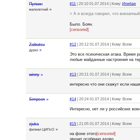
Пупкин
#11
| 20:10 01.07.2014 | Кому:
Ипибар
»
малолетний
> А я всегда говорил, что внезапны
Было. Боян.
[censored]
Zaibatsu
#12
| 20:12 01.07.2014 | Кому: Всем
»
дурко
Это все психическая атака. Время р
любые майданные настроения на те
winny
»
#13
| 20:21 01.07.2014 | Кому: Всем
интересно что они скажут если наш
Simpson
»
#14
| 20:24 01.07.2014 | Кому: Всем
Интересно, нет ли у российских вое
zjuka
#15
| 21:05 01.07.2014 | Кому: Всем
»
филиал ЦИПсО
на фоне этого
[censored]
звучит особенно адово