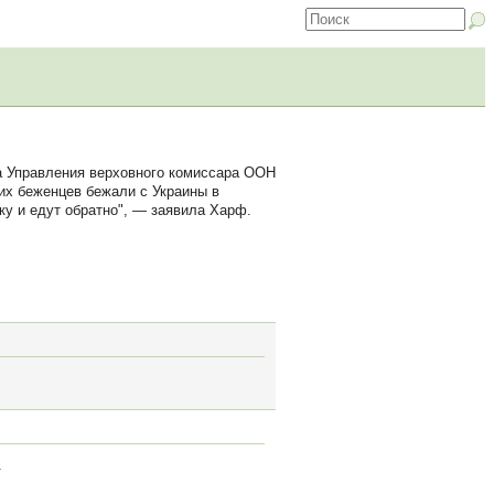
а Управления верховного комиссара ООН
их беженцев бежали с Украины в
ку и едут обратно", — заявила Харф.
.