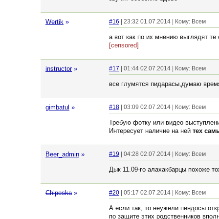
Wertik
»
#16
| 23:32 01.07.2014 | Кому: Всем
а вот как по их мнению выглядят те
[censored]
instructor
»
#17
| 01:44 02.07.2014 | Кому: Всем
все глумятся пидарасы,думаю время
gimbatul
»
#18
| 03:09 02.07.2014 | Кому: Всем
Требую фотку или видео выступлен
Интересует наличие на ней
тех сам
Beer_admin
»
#19
| 04:28 02.07.2014 | Кому: Всем
Дык 11.09-го алахакбарцы похоже т
Chipeska
»
#20
| 05:17 02.07.2014 | Кому: Всем
А если так, то неужели пендосы отк
по защите этих родственников вполн