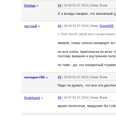
Ипибар
»
#3
| 19:38 01.07.2014 | Кому: Всем
А я всегда говорил, что внезапный 
честный
»
#4
| 19:43 01.07.2014 | Кому:
Doom405
> Они тихой сапой восстанавливают
амеров, очень сильно ненавидят во 
но вся элита, практически во всех 
поэтому внешняя и внутренняя поли
по теме - да, это конкретный глумеж
господин ПЖ
»
#5
| 19:45 01.07.2014 | Кому: Всем
Надо ли думать, что все эти десятк
Avantjurist
»
#6
| 19:47 01.07.2014 | Кому: Всем
мрази полосатые, придушил бы собс