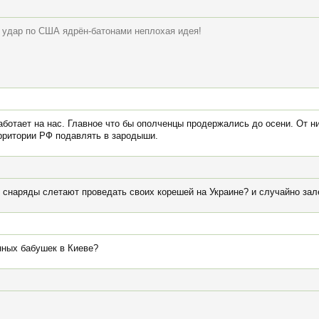
й удар по США ядрён-батонами неплохая идея!
аботает на нас. Главное что бы ополченцы продержались до осени. От н
рритории РФ подавлять в зародыши.
и снаряды слетают проведать своих корешей на Украине? и случайно зал
нных бабушек в Киеве?