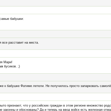
 самые бабушки:
 все расставит на места.
ия Мари!
ых
бусиков. ;)
оже к бабушке Фатиме летели. Не получилось просто запарковать самол
рыто признают, что у российских граждан в этом регионе множество родс
е законны и обоснованы? Да и теперь на ввод войск есть железная отмаз