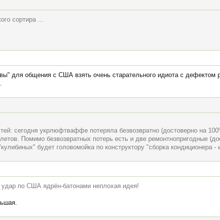
го сортира ...
вы" для общения с США взять очень старательного идиота с дефектом 
.
тей: сегодня укрлюфтваффе потеряла безвозвратно (достоверно на 100%)
летов. Помимо безвозвратных потерь есть и две ремонтнопригодные (до
кулибиных" будет головомойка по конструктору "сборка кондиционера - и
й удар по США ядрён-батонами неплохая идея!
льшая.