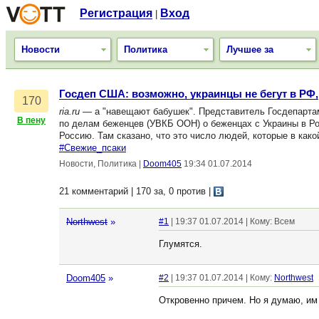
Регистрация
Вход
|
Новости
Политика
Лучшее за
Госдеп США: возможно, украинцы не бегут в РФ,
170
ria.ru
— а "навещают бабушек". Представитель Госдепарта
В пену
по делам беженцев (УВКБ ООН) о беженцах с Украины в Ро
Россию. Там сказано, что это число людей, которые в как
#Свежие_псаки
Новости, Политика
|
Doom405
19:34 01.07.2014
21 комментарий | 170 за, 0 против
|
Northwest
»
#1
| 19:37 01.07.2014 | Кому: Всем
Глумятся.
Doom405
»
#2
| 19:37 01.07.2014 | Кому:
Northwest
Откровенно причем. Но я думаю, им 