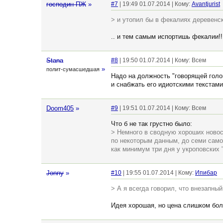
господин ПЖ
»
#7
| 19:49 01.07.2014 | Кому:
Avantjurist
> и утопил бы в фекалиях деревенско
.. и тем самым испортишь фекалии!!
Stana
#8
| 19:50 01.07.2014 | Кому: Всем
»
полит-сумасшедшая
Надо на должность "говорящей голо
и снабжать его идиотскими текстами
Doom405
»
#9
| 19:51 01.07.2014 | Кому: Всем
Что б не так грустно было:
> Немного в сводную хороших новос
по некоторым данным, до семи само
как минимум три дня у укроповских "
Jonny
»
#10
| 19:55 01.07.2014 | Кому:
Ипибар
> А я всегда говорил, что внезапны
Идея хорошая, но цена слишком бо