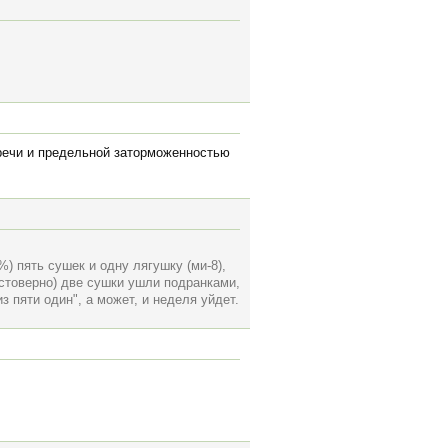
речи и предельной заторможенностью
 пять сушек и одну лягушку (ми-8),
стоверно) две сушки ушли подранками,
з пяти один", а может, и неделя уйдет.