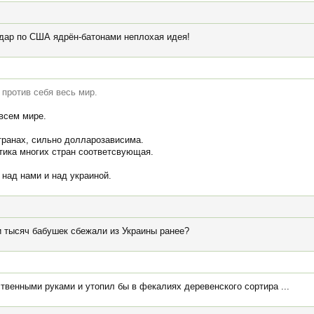
удар по США ядрён-батонами неплохая идея!
 против себя весь мир.
всем мире.
странах, сильно долларозависима.
тика многих стран соответсвующая.
 над нами и над украиной.
и тысяч бабушек сбежали из Украины ранее?
твенными руками и утопил бы в фекалиях деревенского сортира ...