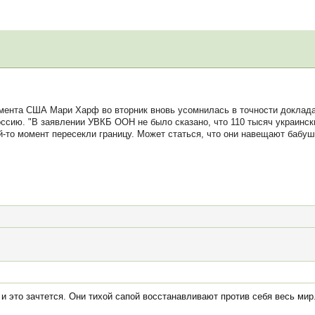
мента США Мари Харф во вторник вновь усомнилась в точности доклад
ссию. "В заявлении УВКБ ООН не было сказано, что 110 тысяч украинск
ой-то момент пересекли границу. Может статься, что они навещают бабуш
и это зачтется. Они тихой сапой восстанавливают против себя весь мир