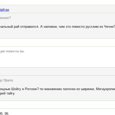
Шайтан
кончил?
ональный рай отправился. А напомни, чем это помогло русским из Чечни
ция помогла бы.
до Урала
ощные Шойгу и Рогозин? по мановению палочки из ширинки, Мегаукропин
рей тайгу.
5, 96.