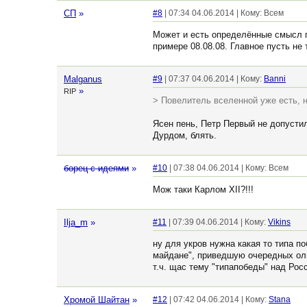
СП
»
#8
| 07:34 04.06.2014 | Кому: Всем
Может и есть определённые смысл п
примере 08.08.08. Главное пусть не 
Malganus
#9
| 07:37 04.06.2014 | Кому:
Banni
»
RIP
> Повелитель вселенной уже есть, н
Ясен пень, Петр Первый не допусти
Дурдом, блять.
борец с идеями
»
#10
| 07:38 04.06.2014 | Кому: Всем
Мож таки Карлом ХII?!!!
Ilja_m
»
#11
| 07:39 04.06.2014 | Кому:
Vikins
ну для укров нужна какая то типа п
майдане", приведшую очередных оли
т.ч. щас тему "типапобеды" над Рос
Хромой Шайтан
»
#12
| 07:42 04.06.2014 | Кому:
Stana