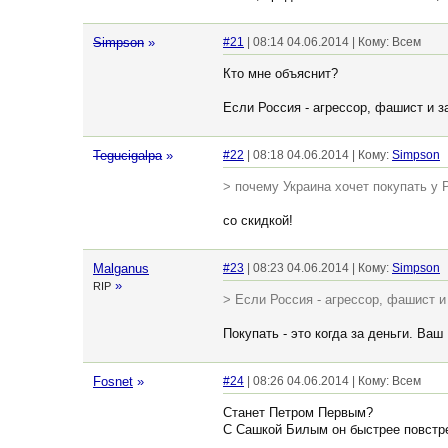
Simpson
»
#21
| 08:14 04.06.2014 | Кому: Всем
Кто мне объяснит?
Если Россия - агрессор, фашист и з
Tegucigalpa
»
#22
| 08:18 04.06.2014 | Кому:
Simpson
> почему Украина хочет покупать у 
со скидкой!
Malganus
#23
| 08:23 04.06.2014 | Кому:
Simpson
»
RIP
> Если Россия - агрессор, фашист и 
Покупать - это когда за деньги. Ваш
Fosnet
»
#24
| 08:26 04.06.2014 | Кому: Всем
Станет Петром Первым?
С Сашкой Билым он быстрее повстр