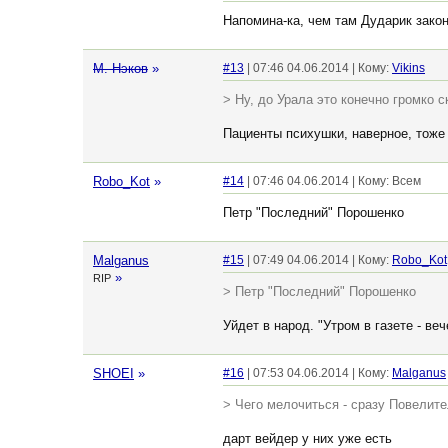
Напомина-ка, чем там Дударик зако
М. Нэков
»
#13
| 07:46 04.06.2014 | Кому:
Vikins
> Ну, до Урала это конечно громко 
Пациенты психушки, наверное, тоже
Robo_Kot
»
#14
| 07:46 04.06.2014 | Кому: Всем
Петр "Последний" Порошенко
Malganus
#15
| 07:49 04.06.2014 | Кому:
Robo_Kot
»
RIP
> Петр "Последний" Порошенко
Уйдет в народ. "Утром в газете - веч
SHOEI
»
#16
| 07:53 04.06.2014 | Кому:
Malganus
> Чего мелочиться - сразу Повелит
дарт вейдер у них уже есть