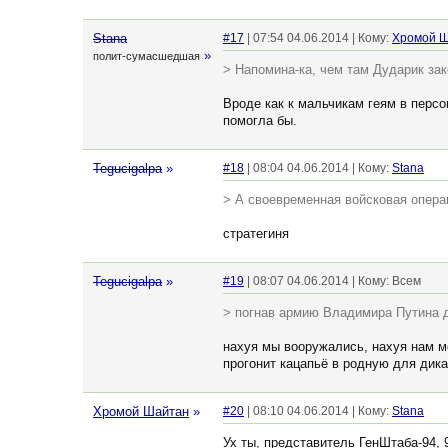
Stana
#17
| 07:54 04.06.2014 | Кому:
Хромой 
»
полит-сумасшедшая
> Напомина-ка, чем там Дударик за
Вроде как к мальчикам геям в перс
помогла бы.
Tegucigalpa
»
#18
| 08:04 04.06.2014 | Кому:
Stana
> А своевременная войсковая опера
стратегиня
Tegucigalpa
»
#19
| 08:07 04.06.2014 | Кому: Всем
> погнав армию Владимира Путина 
нахуя мы вооружались, нахуя нам м
прогонит кацапьё в родную для дика
Хромой Шайтан
»
#20
| 08:10 04.06.2014 | Кому:
Stana
Ух ты, представитель ГенШтаба-94, 9