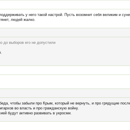
оддерживать у него такой настрой. Пусть возомнит себя великим и суне
тянет, людей жалко.
о до выборов его не допустили
л.
обеда, чтобы забыли про Крым, который не вернуть, и про грядущие посл
гархов во власть и про гражданскую войну.
сией будут активно развивать в укросми.