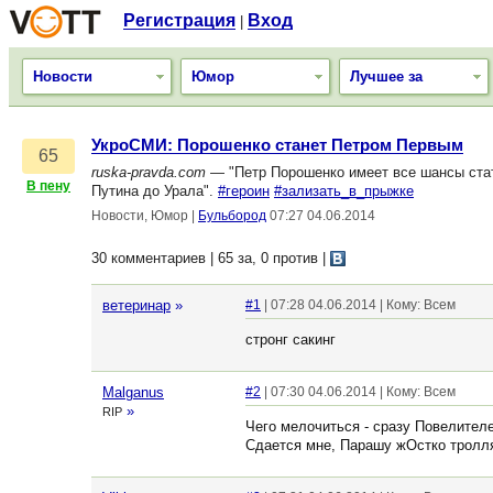
Регистрация
Вход
|
Новости
Юмор
Лучшее за
УкроСМИ: Порошенко станет Петром Первым
65
ruska-pravda.com
— "Петр Порошенко имеет все шансы стат
В пену
Путина до Урала".
#героин
#зализать_в_прыжке
Новости, Юмор
|
Бульбород
07:27 04.06.2014
30 комментариев | 65 за, 0 против
|
ветеринар
»
#1
| 07:28 04.06.2014 | Кому: Всем
стронг сакинг
Malganus
#2
| 07:30 04.06.2014 | Кому: Всем
»
RIP
Чего мелочиться - сразу Повелител
Сдается мне, Парашу жОстко тролля