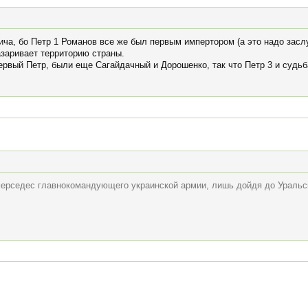
ча, бо Петр 1 Романов все же был первым импертором (а это надо заслу
азаривает территорию страны.
ервый Петр, были еще Сагайдачный и Дорошенко, так что Петр 3 и судьба
мерседес главнокомандующего украинской армии, лишь дойдя до Уральск