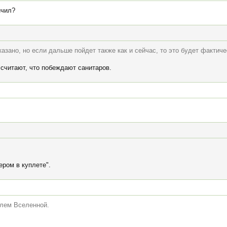
нчил?
сказано, но если дальше пойдет также как и сейчас, то это будет фактич
 считают, что побеждают санитаров.
ером в куплете".
елем Вселенной.