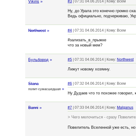
Vikins
»
#3
| 07:31 04.06.2014 | Кому: Всем
Ну, до Урала это конечно громко ск
Ведь официально, подчеркиваю, Укра
Northwest
»
#4
| 07:31 04.06.2014 | Кому: Всем
#зализать_в_прыжке
что за новый мем?
Бульбород
»
#5
| 07:31 04.06.2014 | Кому:
Northwest
Лижут новому хозяину.
Stana
#6
| 07:32 04.06.2014 | Кому: Всем
»
полит-сумасшедшая
Ну Дудаев что то похожее говорил, 
Banni
»
#7
| 07:33 04.06.2014 | Кому:
Malganus
> Чего мелочиться - сразу Повелит
Повелитель Вселенной уже есть, но