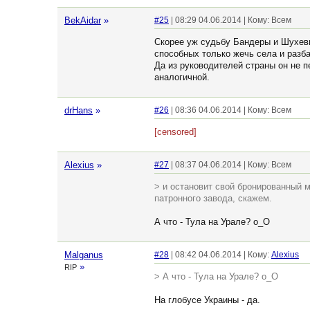
BekAidar
»
#25
| 08:29 04.06.2014 | Кому: Всем
Скорее уж судьбу Бандеры и Шухеви
способных только жечь села и разб
Да из руководителей страны он не п
аналогичной.
drHans
»
#26
| 08:36 04.06.2014 | Кому: Всем
[censored]
Alexius
»
#27
| 08:37 04.06.2014 | Кому: Всем
> и остановит свой бронированный 
патронного завода, скажем.
А что - Тула на Урале? o_O
Malganus
#28
| 08:42 04.06.2014 | Кому:
Alexius
»
RIP
> А что - Тула на Урале? o_O
На глобусе Украины - да.