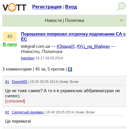
Регистрация
Вход
|
Новости | Политика
Порошенко попросил отсрочку подписания СА с
40
ЕС
В пену
telegraf.com.ua
—
#Зрада!!!,
#Усі_на_Майдан
—
Новости, Политика
barinkay
16:17 28.05.2014
3 комментария | 45 за, 5 против
|
#1
Doom405
| 16:20 28.05.2014 | Кому: Всем
Це не тоже самое? А то я в украинских аббревиатурах не
силен:)
[censored]
#2
Сердитый ленивец
| 16:40 28.05.2014 | Кому: Всем
Це перемога!