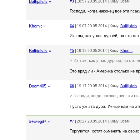
Baltijalv.lv
»
#3
| 18:57 20.05.2014 | Кому: Всем
Господи, когда наконец все эти псак
Khornit
»
#4
| 19:07 20.05.2014 | Кому:
Baltijalv.lv
Их там, как у нас дурней, на сто лет
Baltijalv.lv
»
#5
| 19:12 20.05.2014 | Кому:
Khornit
> Их там, как у нас дурней, на сто л
Это вряд ли - Америка столько не про
Doom405
»
#6
| 19:17 20.05.2014 | Кому:
Baltijalv.lv
> Господи, когда наконец все эти пс
Пусть уж эта дура. Умные нам на эт
37Oleg37
»
#7
| 20:27 20.05.2014 | Кому: Всем
Торгуются, хотят обменять на своих