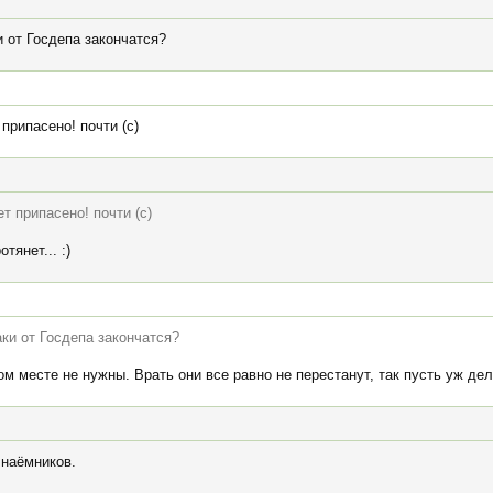
и от Госдепа закончатся?
 припасено! почти (с)
ет припасено! почти (с)
тянет... :)
аки от Госдепа закончатся?
ом месте не нужны. Врать они все равно не перестанут, так пусть уж дел
 наёмников.