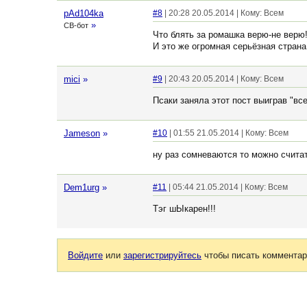
pAd104ka
#8
| 20:28 20.05.2014 | Кому: Всем
»
СВ-бот
Что блять за ромашка верю-не верю!
И это же огромная серьёзная страна
mici
»
#9
| 20:43 20.05.2014 | Кому: Всем
Псаки заняла этот пост выиграв "вс
Jameson
»
#10
| 01:55 21.05.2014 | Кому: Всем
ну раз сомневаются то можно счита
Dem1urg
»
#11
| 05:44 21.05.2014 | Кому: Всем
Тэг шЫкарен!!!
Войдите
или
зарегистрируйтесь
чтобы писать комментар