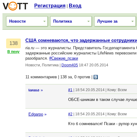
Регистрация
Вход
|
Новости
Политика
Лучшее за
США сомневаются, что задержанные сотрудники
138
ria.ru
— это журналисты. Представитель Госдепартамента С
В пену
задержанные российские журналисты LifeNews перевозили
разобрался.
#Свежие_псаки
Новости, Политика
|
Doom405
18:47 20.05.2014
11 комментариев | 138 за, 0 против
|
tarasz
»
#1
| 18:54 20.05.2014 | Кому: Всем
ОБСЕ-шникам в таком случае лучше б
Edgarpo
»
#2
| 18:54 20.05.2014 | Кому: Всем
Кто б сомневался! Псаки - рупор хун