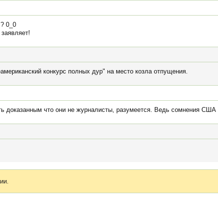
? 0_0
 заявляет!
еамериканский конкурс полных дур" на место козла отпущения.
ть доказанным что они не журналисты, разумеется. Ведь сомнения США 
ии.