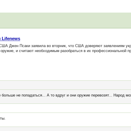
 Lifenews
ША Джен Псаки заявила во вторник, что США доверяют заявлениям укра
 оружие, и считают необходимым разобраться в их профессиональной п
ольше не попадаться... А то вдруг и они оружие перевозят... Народ мо
ты.