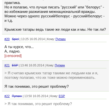
практика.
Но я полагаю, что лучше писать "русский" или "белорус" -
во избежание разжигания межнациональной вражды.
Можно через одного: русский/белорус - русский/белорус -
и т.д.
Крымские татары ведь такие же люди как и мы. Не так ли?
#20
Spiel
| 13:25 16.05.2014 | Кому:
Пупкин
А ты курсе, что...
А, ладно.
[censored]
#21
EGP
| 13:46 16.05.2014 | Кому:
Пупкин
> Я считаю крымских татар такими же людьми как и я,
поэтому полагаю, что их тоже можно переименовать.
Я так понимаю, это решит проблему?
#22
Пупкин
| 13:50 16.05.2014 | Кому:
EGP
> Я так понимаю, это решит проблему?