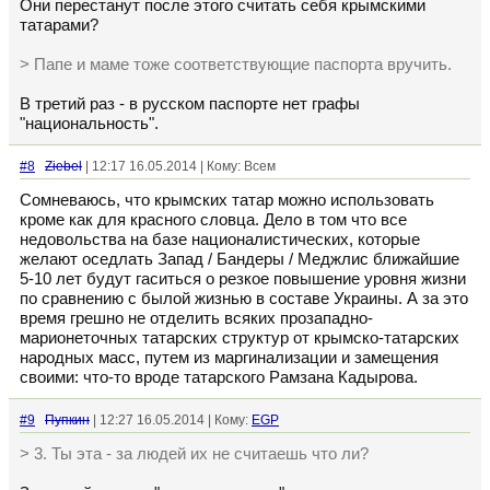
Они перестанут после этого считать себя крымскими
татарами?
> Папе и маме тоже соответствующие паспорта вручить.
В третий раз - в русском паспорте нет графы
"национальность".
#8
Ziebel
| 12:17 16.05.2014 | Кому: Всем
Сомневаюсь, что крымских татар можно использовать
кроме как для красного словца. Дело в том что все
недовольства на базе националистических, которые
желают оседлать Запад / Бандеры / Меджлис ближайшие
5-10 лет будут гаситься о резкое повышение уровня жизни
по сравнению с былой жизнью в составе Украины. А за это
время грешно не отделить всяких прозападно-
марионеточных татарских структур от крымско-татарских
народных масс, путем из маргинализации и замещения
своими: что-то вроде татарского Рамзана Кадырова.
#9
Пупкин
| 12:27 16.05.2014 | Кому:
EGP
> 3. Ты эта - за людей их не считаешь что ли?