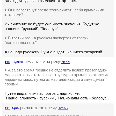
За людей - да, за "крымских татар" - нет.
> Они перестанут после этого считать себя крымскими
татарами?
Их считание не будет уже иметь значения. Будут же
надписи: "русский", "беларус"
> В третий раз - в русском паспорте нет графы
"национальность".
А не надо русского. Нужно выдать крымско-татарский.
#10
Пупкин
| 12:27 16.05.2014 | Кому:
Ziebel
> А за это время грешно не отделить всяких прозападно-
марионеточных татарских структур от крымско-татарских
народных масс, путем из маргинализации и замещения
своими
Путём выдачи им паспортов с надписями:
"Национальность - русский", "Национальность - белорус".
#11
Spiel
| 12:38 16.05.2014 | Кому:
Пупкин