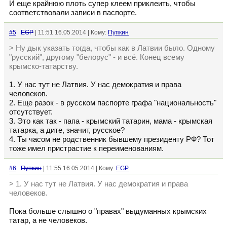
И еще крайнюю плоть супер клеем приклеить, чтобы
соответствовали записи в паспорте.
#5
EGP
| 11:51 16.05.2014 | Кому:
Пупкин
> Ну дык указать тогда, чтобы как в Латвии было. Одному
"русский", другому "белорус" - и всё. Конец всему
крымско-татарству.
1. У нас тут не Латвия. У нас демократия и права
человеков.
2. Еще разок - в русском паспорте графа "национальность"
отсутствует.
3. Это как так - папа - крымский татарин, мама - крымская
татарка, а дите, значит, русское?
4. Ты часом не родственник бывшему президенту РФ? Тот
тоже имел пристрастие к переименованиям.
#6
Пупкин
| 11:55 16.05.2014 | Кому:
EGP
> 1. У нас тут не Латвия. У нас демократия и права
человеков.
Пока больше слышно о "правах" выдуманных крымских
татар, а не человеков.