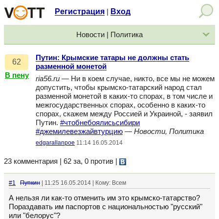
Регистрация
Вход
|
Новости | Политика
Путин: Крымские татары не должны стать
62
разменной монетой
В пену
ria56.ru
— Ни в коем случае, никто, все мы не можем
допустить, чтобы крымско-татарский народ стал
разменной монетой в каких-то спорах, в том числе и
межгосударственных спорах, особенно в каких-то
спорах, скажем между Россией и Украиной, - заявил
Путин.
#чтобнебоялисьсибири
#джемилевезжайвтурцию
—
Новости, Политика
edgarallanpoe
11:14 16.05.2014
23 комментария | 62 за, 0 против
|
#1
Пупкин
| 11:25 16.05.2014 | Кому: Всем
А нельзя ли как-то отменить им это крымско-татарство?
Пораздавать им паспортов с национальностью "русский"
или "белорус"?