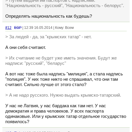
> Путём выдачи им паспортов с надписями:
"Национальность - русский", "Национальность - белорус".
Определять национальность как будешь?
#12
EGP
| 12:39 16.05.2014 | Кому: Всем
> За людей - да, за "крымских татар" - нет.
А они себя считают.
> Их считание не будет уже иметь значения. Будут же
надписи: "русский", "беларус"
А вот нас тоже была надпись "милиция", а стала надпись
"полиция". У них тоже никто не спрашивал, что они там
считают. Сильно лучше от этого стало?
> А не надо русского. Нужно выдать крымско-татарский.
У нас не Латвия, у нас бардака как там нет. У нас
демократия и права человеков. У всех паспорта
одинаковые. Или у крымских татар отдельное государство
появилось?