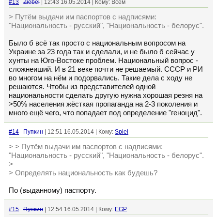
#13
Ziebel
| 12:43 16.05.2014 | Кому: Всем
> Путём выдачи им паспортов с надписями:
"Национальность - русский", "Национальность - белорус".
Было б всё так просто с национальным вопросом на
Украине за 23 года так и сделали, и не было б сейчас у
хунты на Юго-Востоке проблем. Национальный вопрос -
сложнеиший. И в 21 веке почти не решаемый. СССР и РИ
во многом на нём и подорвались. Такие дела с ходу не
решаются. Чтобы из представителей одной
национальности сделать другую нужна хорошая резня на
>50% населения жёсткая пропаганда на 2-3 поколения и
много ещё чего, что попадает под определение "геноцид".
#14
Пупкин
| 12:51 16.05.2014 | Кому:
Spiel
> > Путём выдачи им паспортов с надписями:
"Национальность - русский", "Национальность - белорус".
>
> Определять национальность как будешь?
По (выданному) паспорту.
#15
Пупкин
| 12:54 16.05.2014 | Кому:
EGP