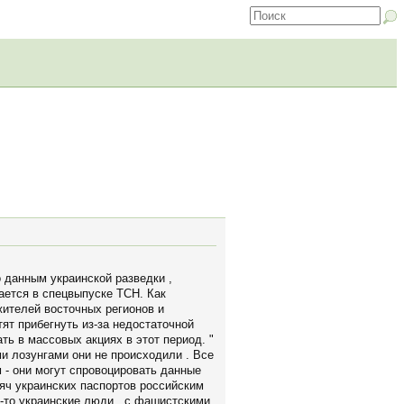
 данным украинской разведки ,
ается в спецвыпуске ТСН. Как
жителей восточных регионов и
тят прибегнуть из-за недостаточной
ть в массовых акциях в этот период. "
и лозунгами они не происходили . Все
 - они могут спровоцировать данные
сяч украинских паспортов российским
ие-то украинские люди , с фашистскими