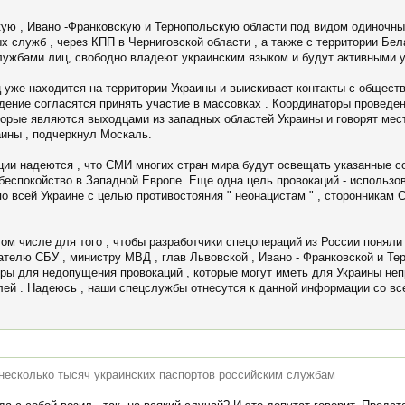
ую , Ивано -Франковскую и Тернопольскую области под видом одиночны
х служб , через КПП в Черниговской области , а также с территории Бе
ужбами лиц, свободно владеют украинским языком и будут активными у
иц уже находится на территории Украины и выискивает контакты с общес
дение согласятся принять участие в массовках . Координаторы проведе
торые являются выходцами из западных областей Украины и говорят мес
аины , подчеркнул Москаль.
ии надеются , что СМИ многих стран мира будут освещать указанные со
 беспокойство в Западной Европе. Еще одна цель провокаций - использо
всей Украине с целью противостояния " неонацистам " , сторонникам СС "
м числе для того , чтобы разработчики спецопераций из России поняли 
ателю СБУ , министру МВД , глав Львовской , Ивано - Франковской и Т
ры для недопущения провокаций , которые могут иметь для Украины не
ей . Надеюсь , наши спецслужбы отнесутся к данной информации со всей
л несколько тысяч украинских паспортов российским службам