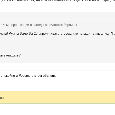
да с собой возил - так, на всякий случай? И это депутат говорит. Предст
абные провокации в западных областях Украины .
ужб Руины было бы 28 апреля хватать всех, кто потащит символику "Га
ков зачищать?
 спокойно и Россию в этом объявят.
ии.