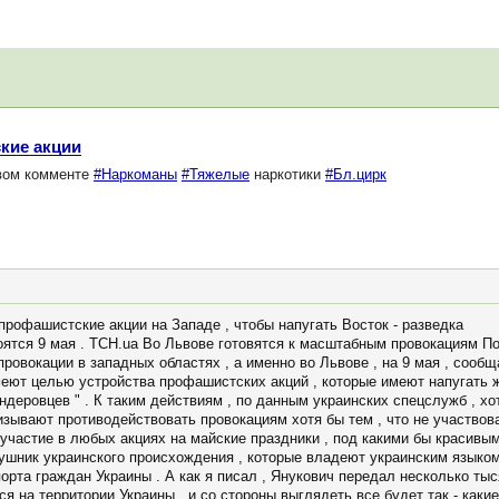
кие акции
рвом комменте
#Наркоманы
#Тяжелые
наркотики
#Бл.цирк
рофашистские акции на Западе , чтобы напугать Восток - разведка
оятся 9 мая . ТСН.ua Во Львове готовятся к масштабным провокациям По
овокации в западных областях , а именно во Львове , на 9 мая , сообщ
еют целью устройства профашистских акций , которые имеют напугать 
ндеровцев " . К таким действиям , по данным украинских спецслужб , хо
зывают противодействовать провокациям хотя бы тем , что не участвова
участие в любых акциях на майские праздники , под какими бы красивым
рушник украинского происхождения , которые владеют украинским языком
порта граждан Украины . А как я писал , Янукович передал несколько ты
ся на территории Украины . и со стороны выглядеть все будет так - как