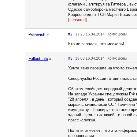
флагами , агитируя за Гитлера , вы
Одессе самооборона местного Евром
Корреспондент ТСН Мария Василье
[censored]
Petrovich
»
#2
| 17:23 16.04.2014 | Кому: Всем
Кто не всрался - тот москаль!
Fallout.info
»
#3
| 18:08 16.04.2014 | Кому: Всем
Хунта явно перешла на что-то тяжел
Спецслужбы России готовят масштаб
Об этом сообщает народный депутат
На западе Украины спецслужбы РФ г
"28 апреля , в день , который созд
марши с символикой СС " Галичина "
имуществу . Планируются также при
зданий. Цель этих акций - с новой с
пресс -служба.
Политик отметил , что эта информа
спецоперации .