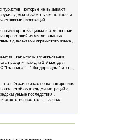
х туристов , которые не вызывают
ларуси , должны заехать около тысячи
частниками провокаций.
твенными организациями и отдельными
ния провокаций из числа опытных
тными диалектами украинского языка ,
бытия , как угрозу возникновения
вать праздничные дни 1-9 мая для
Галичина " , " бандеровцам " и т.п. ,
, что в Украине знают о их намерениях
ернопольской облгосадминистраций с
предсказуемые последствия ,
 ответственностью " , - заявил