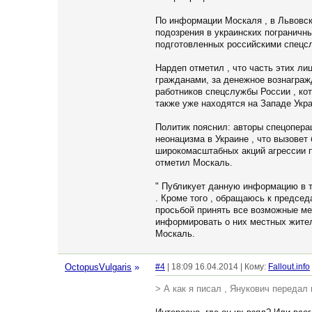
По информации Москаля , в Львовск
подозрения в украинских пограничны
подготовленных российскими спецсл
Нардеп отметил , что часть этих л
гражданами, за денежное вознаграж
работников спецслужбы России , ко
также уже находятся на Западе Укр
Политик пояснил: авторы спецоперац
неонацизма в Украине , что вызовет
широкомасштабных акций агрессии по 
отметил Москаль.
" Публикует данную информацию в то
. Кроме того , обращаюсь к председ
просьбой принять все возможные ме
информировать о них местных жител
Москаль.
OctopusVulgaris
»
#4
| 18:09 16.04.2014 | Кому:
Fallout.info
> А как я писал , Янукович переда