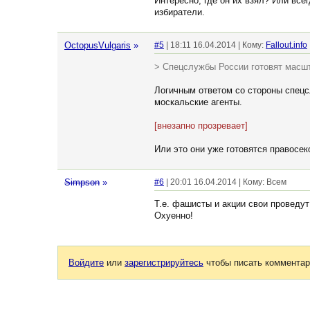
Интересно, где он их взял? Или всег
избиратели.
OctopusVulgaris
»
#5
| 18:11 16.04.2014 | Кому:
Fallout.info
> Спецслужбы России готовят масшт
Логичным ответом со стороны спецсл
москальские агенты.
[внезапно прозревает]
Или это они уже готовятся правосе
Simpson
»
#6
| 20:01 16.04.2014 | Кому: Всем
Т.е. фашисты и акции свои проведут
Охуенно!
Войдите
или
зарегистрируйтесь
чтобы писать комментар