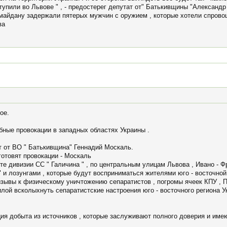
ступили во Львове " , - предостерег депутат от" Батькивщины "Александр
айдану задержали пятерых мужчин с оружием , которые хотели спровоц
ва
ое.
ные провокации в западных областях Украины .
 от ВО " Батькивщина" Геннадий Москаль.
отовят провокации - Москаль
аете дивизии СС " Галичина " , по центральным улицам Львова , Ивано -
 и лозунгами , которые будут восприниматься жителями юго - восточной 
зывы к физическому уничтожению сепаратистов , погромы ячеек КПУ , 
илой всколыхнуть сепаратистские настроения юго - восточного региона Ук
ция добыта из источников , которые заслуживают полного доверия и име