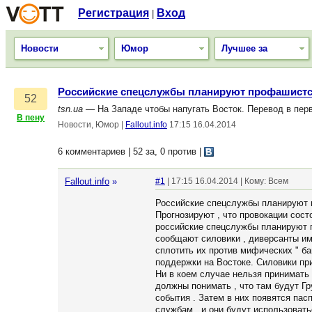
Регистрация
Вход
|
Новости
Юмор
Лучшее за
Российские спецслужбы планируют профашистс
52
tsn.ua
— На Западе чтобы напугать Восток. Перевод в пе
В пену
Новости, Юмор
|
Fallout.info
17:15 16.04.2014
6 комментариев | 52 за, 0 против
|
Fallout.info
»
#1
| 17:15 16.04.2014 | Кому: Всем
Российские спецслужбы планируют п
Прогнозируют , что провокации сост
российские спецслужбы планируют пр
сообщают силовики , диверсанты им
сплотить их против мифических " ба
поддержки на Востоке. Силовики при
Ни в коем случае нельзя принимать 
должны понимать , что там будут Г
события . Затем в них появятся пас
службам , и они будут использовать