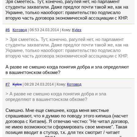
Зря смеетесь. Тут, конечно, рагулей нет, но парламент
студенты захватили. Даже предлог почти такой же, как на
Украине, только наооборот: правительство подписало
вторую часть договора экономической ассоциации с КНР.
#6
Котовод
| 06:53 24.03.2014 | Кому:
Kylex
> Зря смеетесь. Тут, конечно, рагулей нет, но парламент
студенты захватили. Даже предлог почти такой же, как на
Украине, только наооборот: правительство подписало
вторую часть договора экономической ассоциации с КНР.
А разве не смешно когда понятия добра и зла определяют
в вашингтонском обкоме?
#7
Kylex
| 08:28 24.03.2014 | Кому:
Котовод
> А разве не смешно когда понятия добра и зла
определяют в вашингтонском обкоме?
Смешно. Мне еще смешнее, когда меня местные
спрашивают, что я думаю по поводу этого кипиша (насчет
договора с Китаем). Я отвечаю честно: "Не читал договор,
не имею возможности сформировать свое мнение". Такая
позиция вводит в ступор, т.к. для тех смотрит / читает