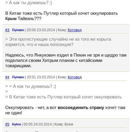
> А как ты думаешь? :)
В Китае тоже есть Путлер который хочет оккупировать
Крым
Тайвань???
#3
Пупкин
| 20:00 23.03.2014 | Кому:
Котовод
> Эти протестующие случайно не из того же корыта
кормятся, что и наша попозиция?
Надеюсь, что Янкукович ездил в Пекин не зря и щедро там
поделился своим Хитрым планом с китайскими
товарищами.
#4
Пупкин
| 20:01 23.03.2014 | Кому:
Котовод
> > А как ты думаешь? :)
>
> В Китае тоже есть Путлер который хочет оккупировать
Оккупировать - нет, а вот
воссоединить страну
хочет там
не один!
#5
Kylex
| 00:05 24.03.2014 | Кому: Всем