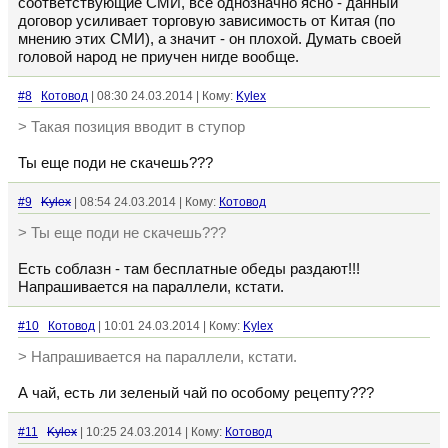
соответствующие СМИ, все однозначно ясно - данный
договор усиливает торговую зависимость от Китая (по
мнению этих СМИ), а значит - он плохой. Думать своей
головой народ не приучен нигде вообще.
#8
Котовод
| 08:30 24.03.2014 | Кому:
Kylex
> Такая позиция вводит в ступор
Ты еще поди не скачешь???
#9
Kylex
| 08:54 24.03.2014 | Кому:
Котовод
> Ты еще поди не скачешь???
Есть соблазн - там бесплатные обеды раздают!!!
Напрашивается на параллели, кстати.
#10
Котовод
| 10:01 24.03.2014 | Кому:
Kylex
> Напрашивается на параллели, кстати.
А чай, есть ли зеленый чай по особому рецепту???
#11
Kylex
| 10:25 24.03.2014 | Кому:
Котовод