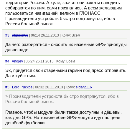
территории России. А хуле, значит они ракеты наводить
собираются по ним, сами признались. А всем желающим
пользоваться навигацией, велком в ГЛОНАСС.
Производители устройств быстро подтрянутся, ибо в
России большой рынок.
#3
alguien63
| 06:14 26.11.2013 | Кому: Всем
Да чего разбираться - сносить их наземные GPS-приблуды
давно надо.
#4
Andjey
| 06:24 26.11.2013 | Кому: Всем
Эх, придется свой старенький гармин под пресс отправить.
Да и хуй с ним.
#5
Lord_Nickos
| 06:32 26.11.2013 | Кому:
eldar2116
> Производители устройств быстро подтрянутся, ибо в
России большой рынок.
Главное, чтобы модули были также доступны и дёшевы,
как для GPS. На том-же ебее GPS-модули идут по цене
дешёвой футболки.