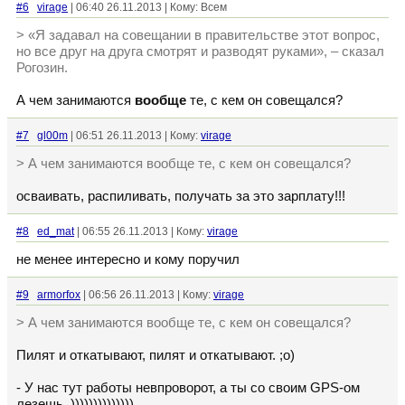
#6
virage
| 06:40 26.11.2013 | Кому: Всем
> «Я задавал на совещании в правительстве этот вопрос,
но все друг на друга смотрят и разводят руками», – сказал
Рогозин.
А чем занимаются
вообще
те, с кем он совещался?
#7
gl00m
| 06:51 26.11.2013 | Кому:
virage
> А чем занимаются вообще те, с кем он совещался?
осваивать, распиливать, получать за это зарплату!!!
#8
ed_mat
| 06:55 26.11.2013 | Кому:
virage
не менее интересно и кому поручил
#9
armorfox
| 06:56 26.11.2013 | Кому:
virage
> А чем занимаются вообще те, с кем он совещался?
Пилят и откатывают, пилят и откатывают. ;о)
- У нас тут работы невпроворот, а ты со своим GPS-ом
лезешь. ))))))))))))))