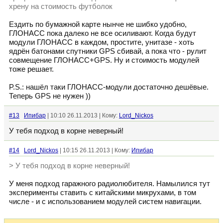
хрену на стоимость футболок
Ездить по бумажной карте нынче не шибко удобно,
ГЛОНАСС пока далеко не все осиливают. Когда будут
модули ГЛОНАСС в каждом, простите, унитазе - хоть
ядрён батонами спутники GPS сбивай, а пока что - рулит
совмещение ГЛОНАСС+GPS. Ну и стоимость модулей
тоже решает.
P.S.: нашёл таки ГЛОНАСС-модули достаточно дешёвые.
Теперь GPS не нужен ))
#13
Ипибар
| 10:10 26.11.2013 | Кому:
Lord_Nickos
У тебя подход в корне неверный!
#14
Lord_Nickos
| 10:15 26.11.2013 | Кому:
Ипибар
> У тебя подход в корне неверный!
У меня подход гаражного радиолюбителя. Намылился тут
эксперименты ставить с китайскими микрухами, в том
числе - и с использованием модулей систем навигации.