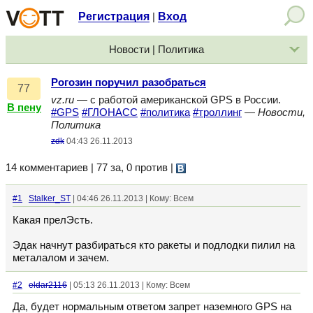
Регистрация
Вход
|
Новости | Политика
Рогозин поручил разобраться
77
vz.ru
— с работой американской GPS в России.
В пену
#GPS
#ГЛОНАСС
#политика
#троллинг
—
Новости,
Политика
zdk
04:43 26.11.2013
14 комментариев | 77 за, 0 против
|
#1
Stalker_ST
| 04:46 26.11.2013 | Кому: Всем
Какая прелЭсть.
Эдак начнут разбираться кто ракеты и подлодки пилил на
металалом и зачем.
#2
eldar2116
| 05:13 26.11.2013 | Кому: Всем
Да, будет нормальным ответом запрет наземного GPS на