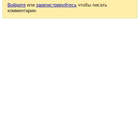
Войдите
или
зарегистрируйтесь
чтобы писать
комментарии.