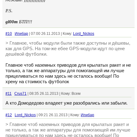
P.S.
gl00m
БТП!!!
#10
Ипибар
| 07:00 26.11.2013 | Кому:
Lord_Nickos
> Главное, чтобы модули были также доступны и дёшевы,
как для GPS. На том-же ебее GPS-модули идут по цене
дешёвой футболки.
Главное чтоб наземных приводов для крылатых ракет и не
только, а так же аппаратуры для помогающей им лучше
прицеливаться по нам здесь не осталось вообще! По
хрену на стоимость футболок
#11
Crus71
| 08:35 26.11.2013 | Кому: Всем
А кто Домодедово владеет уже разобрались или забыли.
#12
Lord_Nickos
| 09:21 26.11.2013 | Кому:
Ипибар
> Главное чтоб наземных приводов для крылатых ракет и
не только, а так же аппаратуры для помогающей им лучше
прицеливаться по нам здесь не осталось вообще! По