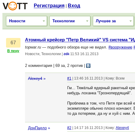
Регистрация
Вход
|
Новости
Технологии
Лучшее за
Атомный крейсер "Петр Великий" VS система "
67
topwar.ru
— подобного обзора еще не видел.
#вооружение
В пену
Новости, Технологии
|
zdk
11:53 16.11.2013
2 комментария | 69 за, 2 против
|
Alexey4
»
#1
| 13:46 16.11.2013 | Кому: Всем
Гм... Тяжёлый ядерный ракетный кре
нибудь лоханка "Грознопердящий".
Проблема в том, что Петя при всей
экземпляре обычно плохо кончают. В
то да потеряем, да ну и хуй с ним. 
ДонПадло
»
#2
| 14:17 16.11.2013 | Кому:
Alexey4