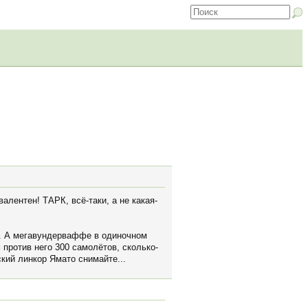
алентен! ТАРК, всё-таки, а не какая-
ни. А мегавундерваффе в одиночном
 против него 300 самолётов, сколько-
ский линкор Ямато снимайте...