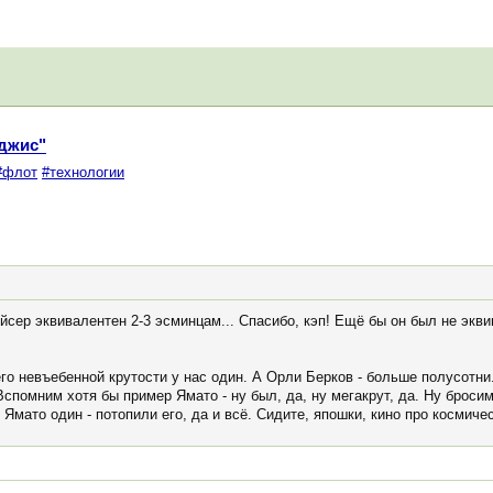
Иджис"
#флот
#технологии
йсер эквивалентен 2-3 эсминцам... Спасибо, кэп! Ещё бы он был не эквив
 его невъебенной крутости у нас один. А Орли Берков - больше полусот
спомним хотя бы пример Ямато - ну был, да, ну мегакрут, да. Ну бросим
А Ямато один - потопили его, да и всё. Сидите, япошки, кино про космиче