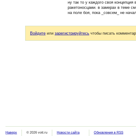
ну так то у каждого своя концепция
ракетоносцами. в замерах в теме с
на поле боя, пока _совсем_ не нача
Войдите
или
зарегистрируйтесь
чтобы писать комментар
Наверх
© 2026 vott.ru
Новости сайта
Обновления в RSS