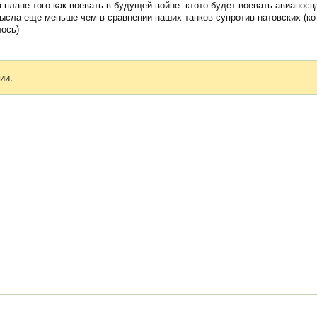
 в плане того как воевать в будущей войне. ктото будет воевать авианос
мысла еще меньше чем в сравнении наших танков супротив натовских (ко
лось)
ии.