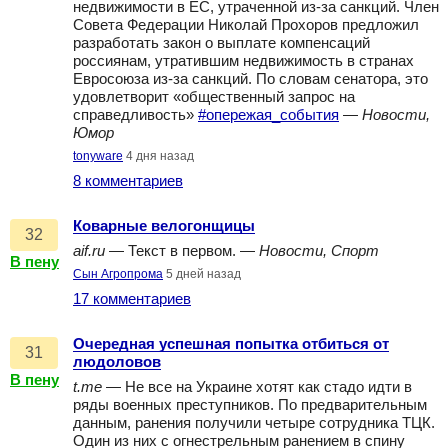
недвижимости в ЕС, утраченной из-за санкций. Член
Совета Федерации Николай Прохоров предложил
разработать закон о выплате компенсаций
россиянам, утратившим недвижимость в странах
Евросоюза из-за санкций. По словам сенатора, это
удовлетворит «общественный запрос на
справедливость»
#опережая_события
—
Новости,
Юмор
tonyware
4 дня назад
8 комментариев
Коварные велогонщицы
32
aif.ru
— Текст в первом. —
Новости, Спорт
В пену
Сын Агропрома
5 дней назад
17 комментариев
Очередная успешная попытка отбиться от
31
людоловов
В пену
t.me
— Не все на Украине хотят как стадо идти в
ряды военных преступников. По предварительным
данным, ранения получили четыре сотрудника ТЦК.
Один из них с огнестрельным ранением в спину