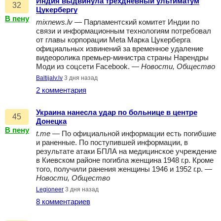
Индия выдвинула трехдневный ультиматум
32
Цукербергу
В пену
mixnews.lv
— Парламентский комитет Индии по
связи и информационным технологиям потребовал
от главы корпорации Meta Марка Цукерберга
официальных извинений за временное удаление
видеоролика премьер-министра страны Нарендры
Моди из соцсети Facebook. —
Новости, Общество
Baltijalv.lv
3 дня назад
2 комментария
Украина нанесла удар по больнице в центре
45
Донецка
В пену
t.me
— По официальной информации есть погибшие
и раненные. По поступившей информации, в
результате атаки БПЛА на медицинское учреждение
в Киевском районе погибла женщина 1948 г.р. Кроме
того, получили ранения женщины 1946 и 1952 г.р. —
Новости, Общество
Legioneer
3 дня назад
8 комментариев