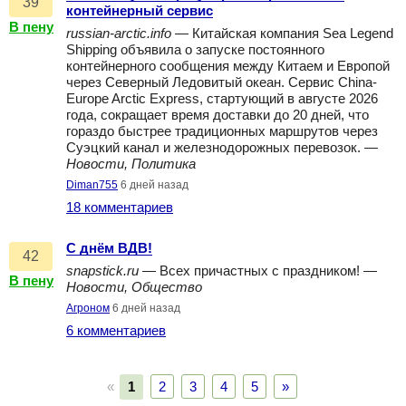
39
контейнерный сервис
В пену
russian-arctic.info
— Китайская компания Sea Legend
Shipping объявила о запуске постоянного
контейнерного сообщения между Китаем и Европой
через Северный Ледовитый океан. Сервис China-
Europe Arctic Express, стартующий в августе 2026
года, сокращает время доставки до 20 дней, что
гораздо быстрее традиционных маршрутов через
Суэцкий канал и железнодорожных перевозок. —
Новости, Политика
Diman755
6 дней назад
18 комментариев
С днём ВДВ!
42
snapstick.ru
— Всех причастных с праздником! —
В пену
Новости, Общество
Агроном
6 дней назад
6 комментариев
«
1
2
3
4
5
»