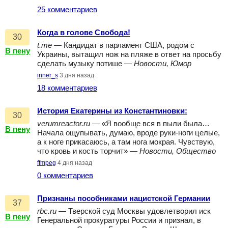
25 комментариев
Когда в голове Свобода!
30
t.me
— Кандидат в парламент США, родом с
В пену
Украины, вытащил нож на пляже в ответ на просьбу
сделать музыку потише —
Новости, Юмор
inner_s
3 дня назад
18 комментариев
История Екатерины из Константиновки:
30
verumreactor.ru
— «Я вообще вся в пыли была…
В пену
Начала ощупывать, думаю, вроде руки-ноги целые,
а к ноге прикасаюсь, а там нога мокрая. Чувствую,
что кровь и кость торчит» —
Новости, Общество
ffmpeg
4 дня назад
0 комментариев
Признаны пособниками нацистской Германии
37
rbc.ru
— Тверской суд Москвы удовлетворил иск
В пену
Генеральной прокуратуры России и признал, в