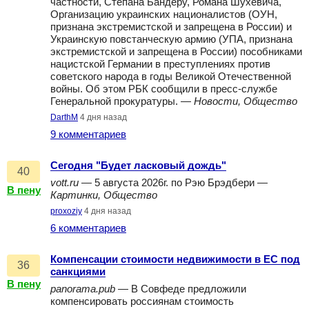
частности, Степана Бандеру, Романа Шухевича,
Организацию украинских националистов (ОУН,
признана экстремистской и запрещена в России) и
Украинскую повстанческую армию (УПА, признана
экстремистской и запрещена в России) пособниками
нацистской Германии в преступлениях против
советского народа в годы Великой Отечественной
войны. Об этом РБК сообщили в пресс-службе
Генеральной прокуратуры. —
Новости, Общество
DarthM
4 дня назад
9 комментариев
Сегодня "Будет ласковый дождь"
40
vott.ru
— 5 августа 2026г. по Рэю Брэдбери —
В пену
Картинки, Общество
proxoziy
4 дня назад
6 комментариев
Компенсации стоимости недвижимости в ЕС под
36
санкциями
В пену
panorama.pub
— В Совфеде предложили
компенсировать россиянам стоимость