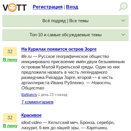
Регистрация
Вход
|
Всё подряд | Все темы
Топ-10 и самые обсуждаемые темы
На Курилах появится остров Зорге
32
life.ru
— Русское географическое общество
В пену
инициировало присвоение имён двум безымянным
островам Малой Курильской гряды. Один из них
предложили назвать в честь легендарного
разведчика Рихарда Зорге, второй — в честь
артиллериста Ивана Рубленко. —
Новости,
Общество
Baltijalv.lv
1 день 23 ч назад
7 комментариев
Красивое
32
idiod.video
— Кельтский меч. Бронза, серебро,
В пену
лазурит, 6 век до нашей эры. —
Картинки,