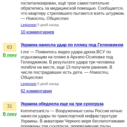
госпитализирован, ещё трое самостоятельно
обратились за медицинской помощью. Сообщается,
что квартиру стрелявшего пытаются взять штурмом.
—
Новости, Общество
Legioneer
5 дней назад
10 комментариев
Украина нанесла удар по пляжу под Геленжиком
63
t.me
— Появилось видео удара дрона ВСУ по
В пену
отдыхающим на пляже в Архипо-Осиповке под
Геленджиком. В результате удара три человека
погибли на месте, еще 13 получили ранения. В
числе пострадавших есть дети. —
Новости,
Общество
Legioneer
5 дней назад
62 комментария
Украина обеднела еще на три сухогруза
31
kommersant.ru
— Вооруженные силы России ночью
В пену
нанесли удары по транспортной инфраструктуре
Украины. В акватории Черного моря беспилотниками
поражены три сухогруза, перевозившие грузы