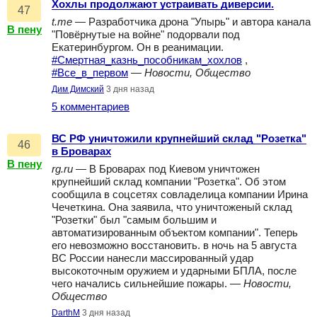
Хохлы продолжают устраивать диверсии.
47
t.me
— Разработчика дрона "Упырь" и автора канала
В пену
"Повёрнутые на войне" подорвали под
Екатеринбургом. Он в реанимации.
#Смертная_казнь_пособникам_хохлов
,
#Все_в_первом
—
Новости, Общество
Дим Димский
3 дня назад
5 комментариев
ВС РФ уничтожили крупнейший склад "Розетка"
46
в Броварах
В пену
rg.ru
— В Броварах под Киевом уничтожен
крупнейший склад компании "Розетка". Об этом
сообщила в соцсетях совладелица компании Ирина
Чечеткина. Она заявила, что уничтоженый склад
"Розетки" был "самым большим и
автоматизированным объектом компании". Теперь
его невозможно восстановить. в ночь на 5 августа
ВС России нанесли массированный удар
высокоточным оружием и ударными БПЛА, после
чего начались сильнейшие пожары. —
Новости,
Общество
DarthM
3 дня назад