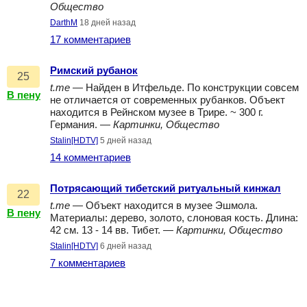
Общество
DarthM
18 дней назад
17 комментариев
Римский рубанок
25
t.me
— Найден в Итфельде. По конструкции совсем
В пену
не отличается от современных рубанков. Объект
находится в Рейнском музее в Трире. ~ 300 г.
Германия. —
Картинки, Общество
Stalin[HDTV]
5 дней назад
14 комментариев
Потрясающий тибетский ритуальный кинжал
22
t.me
— Объект находится в музее Эшмола.
В пену
Материалы: дерево, золото, слоновая кость. Длина:
42 см. 13 - 14 вв. Тибет. —
Картинки, Общество
Stalin[HDTV]
6 дней назад
7 комментариев