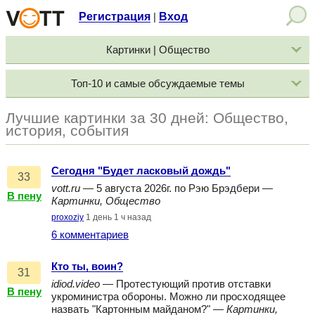
Регистрация
Вход
|
Картинки | Общество
Топ-10 и самые обсуждаемые темы
Лучшие картинки за 30 дней: Общество,
история, события
Сегодня "Будет ласковый дождь"
33
vott.ru
— 5 августа 2026г. по Рэю Брэдбери —
В пену
Картинки, Общество
proxoziy
1 день 1 ч назад
6 комментариев
Кто ты, воин?
31
idiod.video
— Протестующий против отставки
В пену
укроминистра обороны. Можно ли просходящее
назвать "Картонным майданом?" —
Картинки,