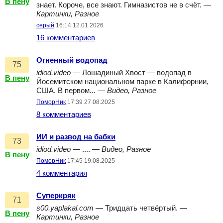
В пену
знает. Короче, все знают. Гимназистов не в счёт. —
Картинки, Разное
серый
16:14 12.01.2026
16 комментариев
Огненный водопад
75
idiod.video
— Лошадиный Хвост — водопад в
В пену
Йосемитском национальном парке в Калифорнии,
США. В первом... —
Видео, Разное
ПоморНик
17:39 27.08.2025
8 комментариев
ИИ и развод на бабки
73
idiod.video
— .... —
Видео, Разное
В пену
ПоморНик
17:45 19.08.2025
4 комментария
Суперкряк
71
s00.yaplakal.com
— Тридцать четвёртый. —
В пену
Картинки, Разное