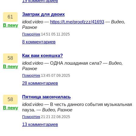
19 комментариев
Завтрак для двоих
61
idiod.video
—
https://t.me/proofzzz/41693
—
Видео,
В пену
Разное
ПоморНик
14:51 05.11.2025
8 комментариев
Как вам коняшка?
58
idiod.video
— ОДНА лошадиная сила? —
Видео,
В пену
Разное
ПоморНик
13:45 07.09.2025
28 комментариев
Пятница закончилась
58
idiod.video
— В честь данного события музыкальная
В пену
пауза. —
Видео, Разное
ПоморНик
21:21 22.08.2025
13 комментариев