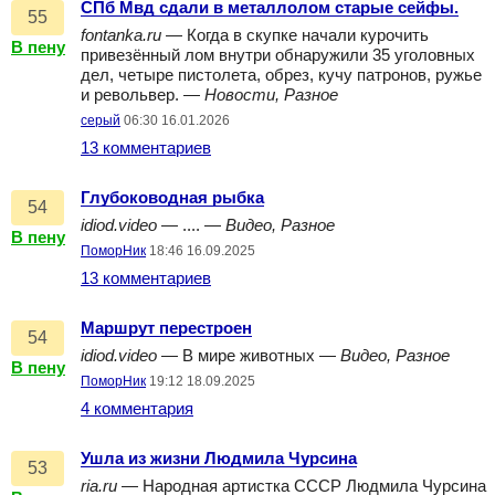
СПб Мвд сдали в металлолом старые сейфы.
55
fontanka.ru
— Когда в скупке начали курочить
В пену
привезённый лом внутри обнаружили 35 уголовных
дел, четыре пистолета, обрез, кучу патронов, ружье
и револьвер. —
Новости, Разное
серый
06:30 16.01.2026
13 комментариев
Глубоководная рыбка
54
idiod.video
— .... —
Видео, Разное
В пену
ПоморНик
18:46 16.09.2025
13 комментариев
Маршрут перестроен
54
idiod.video
— В мире животных —
Видео, Разное
В пену
ПоморНик
19:12 18.09.2025
4 комментария
Ушла из жизни Людмила Чурсина
53
ria.ru
— Народная артистка СССР Людмила Чурсина