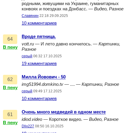
родными, живущими на Украине, гуманитарных
конвоях и поездках на Донбасс. —
Видео, Разное
Славянин
22:18 29.09.2025
10 комментариев
Вроде пятница.
64
vott.ru
— И лето давно кончилось. —
Картинки,
В пену
Разное
серый
06:32 17.10.2025
19 комментариев
Милла Йовович - 50
62
img51994.domkino.tv
— .... —
Картинки, Разное
В пену
серый
09:49 17.12.2025
10 комментариев
Очень много медведей в одном месте
61
idiod.video
— Короткое видео. —
Видео, Разное
В пену
Dliv227
08:50 16.10.2025