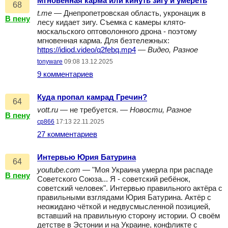
Мгновенная карма или кинуть зигу и умереть
68
t.me
— Днепропетровская область, укронацик в
В пену
лесу кидает зигу. Съемка с камеры клято-
москальского оптоволонного дрона - поэтому
мгновенная карма. Для безтележных:
https://idiod.video/q2febq.mp4
—
Видео, Разное
tonyware
09:08 13.12.2025
9 комментариев
Куда пропал камрад Гречин?
64
vott.ru
— не требуется. —
Новости, Разное
В пену
cp866
17:13 22.11.2025
27 комментариев
Интервью Юрия Батурина
64
youtube.com
— "Моя Украина умерла при распаде
В пену
Советского Союза... Я - советский ребёнок,
советский человек". Интервью правильного актёра с
правильными взглядами Юрия Батурина. Актёр с
неожидано чёткой и недвусмысленной позицией,
вставший на правильную сторону истории. О своём
детстве в Эстонии и на Украине, конфликте с