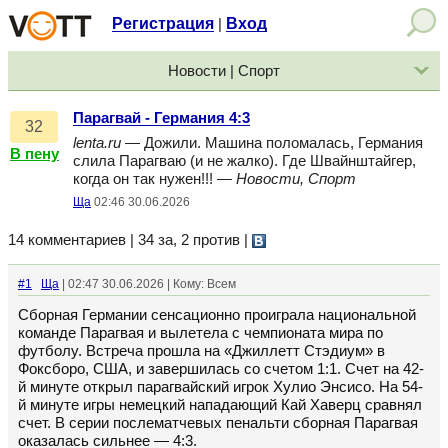
Регистрация
Вход
|
Новости | Спорт
Парагвай - Германия 4:3
32
lenta.ru
— Дожили. Машина поломалась, Германия
В пену
слила Парагваю (и не жалко). Где Швайнштайгер,
когда он так нужен!!! —
Новости, Спорт
Ща
02:46 30.06.2026
14 комментариев | 34 за, 2 против
|
#1
Ща
| 02:47 30.06.2026 | Кому: Всем
Сборная Германии сенсационно проиграла национальной
команде Парагвая и вылетела с чемпионата мира по
футболу. Встреча прошла на «Джиллетт Стэдиум» в
Фоксборо, США, и завершилась со счетом 1:1. Счет на 42-
й минуте открыл парагвайский игрок Хулио Энсисо. На 54-
й минуте игры немецкий нападающий Кай Хаверц сравнял
счет. В серии послематчевых пенальти сборная Парагвая
оказалась сильнее — 4:3.