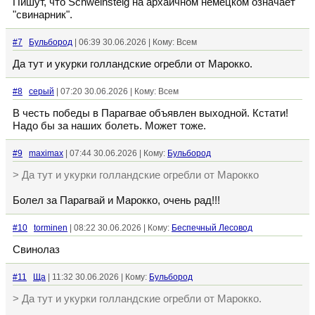
Пишут, что Schweinsteig на архаичном немецком означает
"свинарник".
#7
Бульбород
| 06:39 30.06.2026 | Кому: Всем
Да тут и укурки голландские огребли от Марокко.
#8
серый
| 07:20 30.06.2026 | Кому: Всем
В честь победы в Парагвае объявлен выходной. Кстати!
Надо бы за наших болеть. Может тоже.
#9
maximax
| 07:44 30.06.2026 | Кому:
Бульбород
> Да тут и укурки голландские огребли от Марокко
Болел за Парагвай и Марокко, очень рад!!!
#10
torminen
| 08:22 30.06.2026 | Кому:
Беспечный Лесовод
Свинолаз
#11
Ща
| 11:32 30.06.2026 | Кому:
Бульбород
> Да тут и укурки голландские огребли от Марокко.