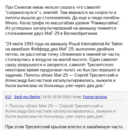
Про Скнилов никак нельзя сказать что самолёт
"соприкоснулся" с землёй. Там вмазался на скорости и
пилоты вышли до столкновения. Да еще и люди погибли.
Много. Катастрофа по масштабам уровня "Раммштайна".
Из успешных катапультирований на авиашоу помнится
столкновение двух МиГ-29 в Великобритании.
"24 июля 1993 года на авиашоу Royal International Air Tattoo
на авиабазе Фэйфорд два МиГ-29, выполняя двойную
петлю, не рассчитав точку сближения в нижней её части,
столкнулись в воздухе на малой высоте. Один самолет
сразу разрушился и загорелся, самолёт Тресвятского
некоторое время продолжал полет, но быстро перешел в
падение. Пилоты обоих Миг-29 — Сергей Тресвятский и
Александр Бесчастнов катапультировались, выжили и
были выписаны из больницы уже через два дня."
#13
Злой дух Ямбуя
| 18:35 18.05.2026 | Кому:
Former technar
> Пилоты обоих Миг-29 — Сергей Тресвятский и
Александр Бесчастнов катапультировались, выжили и
были выписаны из больницы уже через два дня."
При этом Тресвятский крылом влетел в закабинную часть