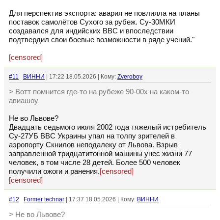
Для перспектив экспорта: авария не повлияла на планы
поставок самолётов Сухого за рубеж. Су‑30МКИ
создавался для индийских ВВС и впоследствии
подтвердил свои боевые возможности в ряде учений."
[censored]
#11
ВИННИ
| 17:22 18.05.2026 | Кому:
Zveroboy
> Вотт помнится где-то на рубеже 90-00х на каком-то
авиашоу
Не во Львове?
Двадцать седьмого июля 2002 года тяжелый истребитель
Су-27УБ ВВС Украины упал на толпу зрителей в
аэропорту Скнилов неподалеку от Львова. Взрыв
заправленной тридцатитонной машины унес жизни 77
человек, в том числе 28 детей. Более 500 человек
получили ожоги и ранения.
[censored]
[censored]
#12
Former technar
| 17:37 18.05.2026 | Кому:
ВИННИ
> Не во Львове?