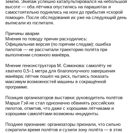
землю. Экипаж успешно катапультировался на небольшой
высоте — оба лётчика опустились на парашютах и
самостоятельно поднялись на ноги до прибытия «скорой
помощи». После обследования их уже на следующий день
выписали из госпиталя.
Причины аварии
Мнения по поводу причин расходились:
Официальная версия (по горячим следам): ошибка
пилотов — не рассчитали траекторию полёта при
выполнении сложного манёвра.
Мнение генконструктора М. Симонова: самолёту не
хватило 0,5–1 метра для благополучного завершения
манёвра; лётчик пошёл на риск, пытаясь показать
максимум возможностей машины в сокращённой
программе.
Позиция организаторов выставки: руководитель полётов
Марше Гэй не стал однозначно обвинять российских
пилотов, отметив, что даже с хорошими лётчиками и
хорошими самолётами возможны инциденты.
Позднее признание: организаторы признали, что сильно
сократили время полётов и сузили зону полёта — в этих