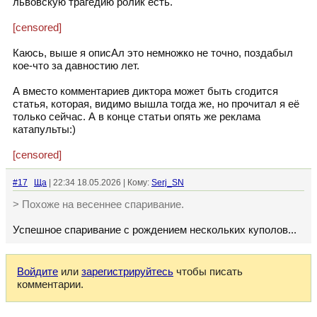
львовскую трагедию ролик есть.
[censored]
Каюсь, выше я описАл это немножко не точно, поздабыл
кое-что за давностию лет.
А вместо комментариев диктора может быть сгодится
статья, которая, видимо вышла тогда же, но прочитал я её
только сейчас. А в конце статьи опять же реклама
катапульты:)
[censored]
#17
Ща
| 22:34 18.05.2026 | Кому:
Serj_SN
> Похоже на весеннее спаривание.
Успешное спаривание с рождением нескольких куполов...
Войдите
или
зарегистрируйтесь
чтобы писать
комментарии.