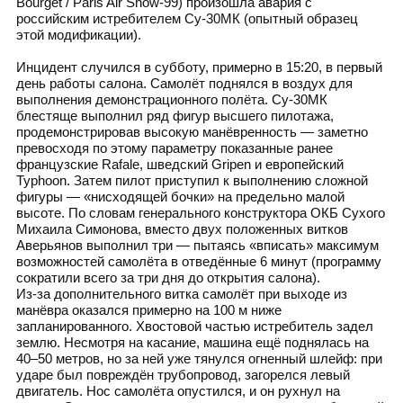
Bourget / Paris Air Show‑99) произошла авария с
российским истребителем Су‑30МК (опытный образец
этой модификации).
Инцидент случился в субботу, примерно в 15:20, в первый
день работы салона. Самолёт поднялся в воздух для
выполнения демонстрационного полёта. Су‑30МК
блестяще выполнил ряд фигур высшего пилотажа,
продемонстрировав высокую манёвренность — заметно
превосходя по этому параметру показанные ранее
французские Rafale, шведский Gripen и европейский
Typhoon. Затем пилот приступил к выполнению сложной
фигуры — «нисходящей бочки» на предельно малой
высоте. По словам генерального конструктора ОКБ Сухого
Михаила Симонова, вместо двух положенных витков
Аверьянов выполнил три — пытаясь «вписать» максимум
возможностей самолёта в отведённые 6 минут (программу
сократили всего за три дня до открытия салона).
Из‑за дополнительного витка самолёт при выходе из
манёвра оказался примерно на 100 м ниже
запланированного. Хвостовой частью истребитель задел
землю. Несмотря на касание, машина ещё поднялась на
40–50 метров, но за ней уже тянулся огненный шлейф: при
ударе был повреждён трубопровод, загорелся левый
двигатель. Нос самолёта опустился, и он рухнул на