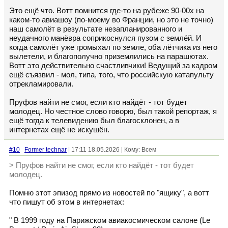
Это ещё что. Вотт помнится где-то на рубеже 90-00х на
каком-то авиашоу (по-моему во Франции, но это не точно)
наш самолёт в результате незапланированного и
неудачного манёвра соприкоснулся пузом с землёй. И
когда самолёт уже громыхал по земле, оба лётчика из него
вылетели, и благополучно приземлились на парашютах.
Вотт это действительно счастливчики! Ведущий за кадром
ещё съязвил - мол, типа, того, что российскую катапульту
отрекламировали.
Пруфов найти не смог, если кто найдёт - тот будет
молодец. Но честное слово говорю, был такой репортаж, я
ещё тогда к телевидению был благосклонен, а в
интернетах ещё не искушён.
#10
Former technar
| 17:11 18.05.2026 | Кому: Всем
> Пруфов найти не смог, если кто найдёт - тот будет
молодец.
Помню этот эпизод прямо из новостей по "ящику", а вотт
что пишут об этом в интернетах:
" В 1999 году на Парижском авиакосмическом салоне (Le