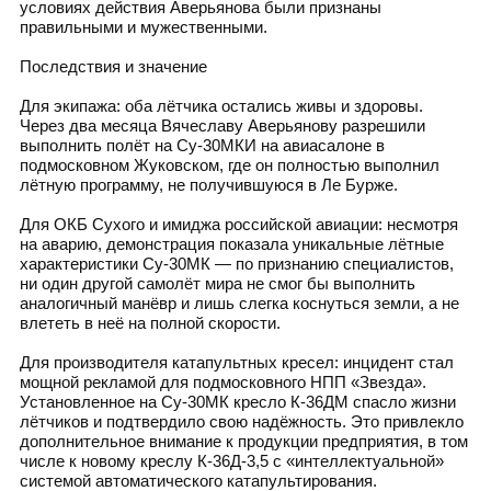
условиях действия Аверьянова были признаны
правильными и мужественными.
Последствия и значение
Для экипажа: оба лётчика остались живы и здоровы.
Через два месяца Вячеславу Аверьянову разрешили
выполнить полёт на Су‑30МКИ на авиасалоне в
подмосковном Жуковском, где он полностью выполнил
лётную программу, не получившуюся в Ле Бурже.
Для ОКБ Сухого и имиджа российской авиации: несмотря
на аварию, демонстрация показала уникальные лётные
характеристики Су‑30МК — по признанию специалистов,
ни один другой самолёт мира не смог бы выполнить
аналогичный манёвр и лишь слегка коснуться земли, а не
влететь в неё на полной скорости.
Для производителя катапультных кресел: инцидент стал
мощной рекламой для подмосковного НПП «Звезда».
Установленное на Су‑30МК кресло К‑36ДМ спасло жизни
лётчиков и подтвердило свою надёжность. Это привлекло
дополнительное внимание к продукции предприятия, в том
числе к новому креслу К‑36Д‑3,5 с «интеллектуальной»
системой автоматического катапультирования.