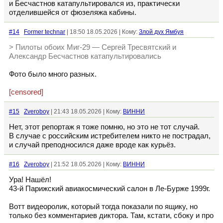
и Бесчастнов катапультировался из, практически
отделившейся от фюзеляжа кабины.
#14
Former technar
| 18:50 18.05.2026 | Кому:
Злой дух Ямбуя
> Пилоты обоих Миг-29 — Сергей Тресвятский и
Александр Бесчастнов катапультировались
Фото было много разных.
[censored]
#15
Zveroboy
| 21:43 18.05.2026 | Кому:
ВИННИ
Нет, этот репортаж я тоже помню, но это не тот случай.
В случае с российским истребителем никто не пострадал,
и случай преподносился даже вроде как курьёз.
#16
Zveroboy
| 21:52 18.05.2026 | Кому:
ВИННИ
Ура! Нашёл!
43-й Парижский авиакосмический салон в Ле-Бурже 1999г.
Вотт видеоролик, который тогда показали по ящику, но
только без комментариев диктора. Там, кстати, сбоку и про