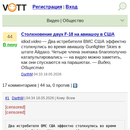
Регистрация
Вход
|
Видео | Общество
Столкновение двух F-18 на авиашоу в США
44
idiod.video
— Два истребителя ВМС США эффектно
В пену
столкнулись во время авиашоу Gunfighter Skies в
штате Айдахо. Четыре члена экипажа благополучно
катапультировались — на видео можно заметить,
как они спускаются на парашютах. —
Видео,
Общество
DarthM
04:33 18.05.2026
17 комментариев | 44 за, 0 против
|
#1
DarthM
| 04:34 18.05.2026 | Кому: Всем
[censored]
[censored]
Два истребителя ВМС США эффектно столкнулись во время 