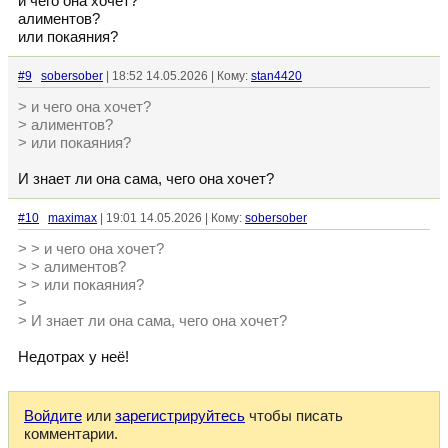
и чего она хочет?
алиментов?
или покаяния?
#9
sobersober
| 18:52 14.05.2026 | Кому:
stan4420
> и чего она хочет?
> алиментов?
> или покаяния?
И знает ли она сама, чего она хочет?
#10
maximax
| 19:01 14.05.2026 | Кому:
sobersober
> > и чего она хочет?
> > алиментов?
> > или покаяния?
>
> И знает ли она сама, чего она хочет?
Недотрах у неё!
Войдите
или
зарегистрируйтесь
чтобы писать
комментарии.