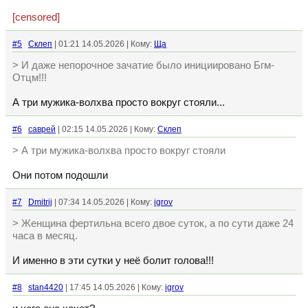
[censored]
#5
Склеп
| 01:21 14.05.2026 | Кому:
Ща
> И даже непорочное зачатие было инициировано Бгм-
Отцм!!!
А три мужика-волхва просто вокруг стояли...
#6
саврей
| 02:15 14.05.2026 | Кому:
Склеп
> А три мужика-волхва просто вокруг стояли
Они потом подошли
#7
Dmitrij
| 07:34 14.05.2026 | Кому:
igrov
> Женщина фертильна всего двое суток, а по сути даже 24
часа в месяц.
И именно в эти сутки у неё болит голова!!!
#8
stan4420
| 17:45 14.05.2026 | Кому:
igrov