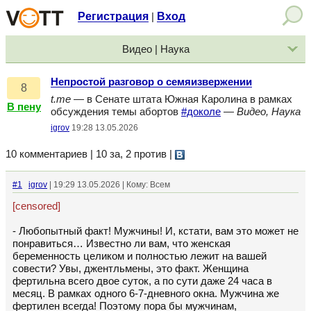
Регистрация
Вход
|
Видео | Наука
Непростой разговор о семяизвержении
8
t.me
— в Сенате штата Южная Каролина в рамках
В пену
обсуждения темы абортов
#доколе
—
Видео, Наука
igrov
19:28 13.05.2026
10 комментариев | 10 за, 2 против
|
#1
igrov
| 19:29 13.05.2026 | Кому: Всем
[censored]
- Любопытный факт! Мужчины! И, кстати, вам это может не
понравиться… Известно ли вам, что женская
беременность целиком и полностью лежит на вашей
совести? Увы, джентльмены, это факт. Женщина
фертильна всего двое суток, а по сути даже 24 часа в
месяц. В рамках одного 6-7-дневного окна. Мужчина же
фертилен всегда! Поэтому пора бы мужчинам,