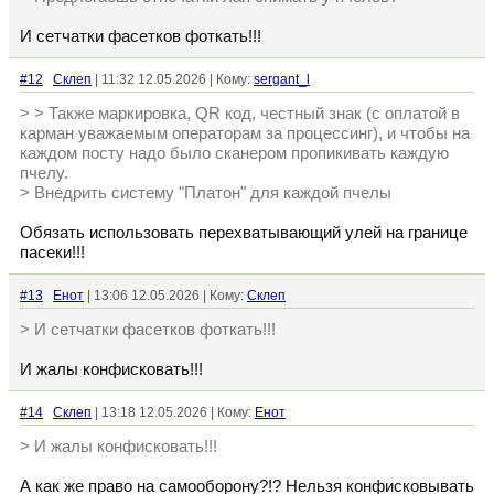
И сетчатки фасетков фоткать!!!
#12
Склеп
| 11:32 12.05.2026 | Кому:
sergant_l
> > Также маркировка, QR код, честный знак (с оплатой в
карман уважаемым операторам за процессинг), и чтобы на
каждом посту надо было сканером пропикивать каждую
пчелу.
> Внедрить систему "Платон" для каждой пчелы
Обязать использовать перехватывающий улей на границе
пасеки!!!
#13
Енот
| 13:06 12.05.2026 | Кому:
Склеп
> И сетчатки фасетков фоткать!!!
И жалы конфисковать!!!
#14
Склеп
| 13:18 12.05.2026 | Кому:
Енот
> И жалы конфисковать!!!
А как же право на самооборону?!? Нельзя конфисковывать