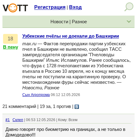
Регистрация
Вход
|
Новости | Разное
Узбекские пчёлы не доехали до Башкирии
18
max.ru
— Фактов перепродажи партии узбекских
В пену
пчел в Башкирии не выявлено, сообщил ТАСС
зампредседателя организации "Пчеловоды
Башкирии" Ильяс Исламгулов. Ранее сообщалось,
что фура с 1728 пчелопакетами из Узбекистана
въехала в Россию 10 апреля, но к концу месяца
пчелы не поступили на карантинную проверку. О
местонахождении фуры сейчас неизвестно. —
Новости, Разное
Сын Агропрома
06:12 12.05.2026
21 комментарий | 19 за, 1 против
|
#1
Склеп
| 06:53 12.05.2026 | Кому: Всем
Давно говорят про биометрию на границах, а не только в
Домодедово!!!