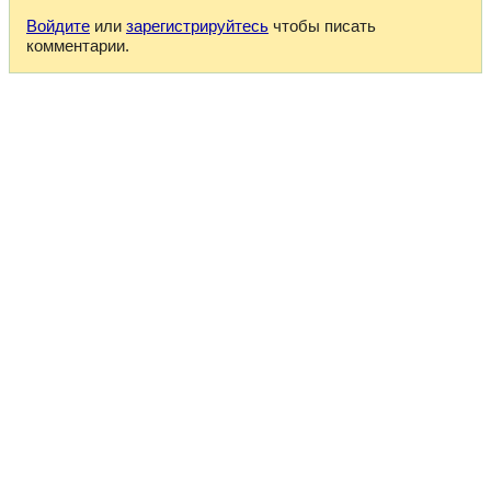
Войдите
или
зарегистрируйтесь
чтобы писать
комментарии.