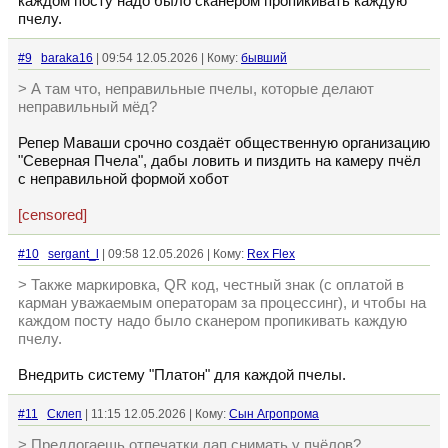
каждом посту надо было сканером пропикивать каждую
пчелу.
#9
baraka16
| 09:54 12.05.2026 | Кому:
бывший
> А там что, неправильные пчелы, которые делают
неправильный мёд?
Репер Маваши срочно создаёт общественную организацию
"Северная Пчела", дабы ловить и пиздить на камеру пчёл
с неправильной формой хобот
[censored]
#10
sergant_l
| 09:58 12.05.2026 | Кому:
Rex Flex
> Также маркировка, QR код, честный знак (с оплатой в
карман уважаемым операторам за процессинг), и чтобы на
каждом посту надо было сканером пропикивать каждую
пчелу.
Внедрить систему "Платон" для каждой пчелы.
#11
Склеп
| 11:15 12.05.2026 | Кому:
Сын Агропрома
> Предлогаешь отпечатки лап снимать у пчёлов?