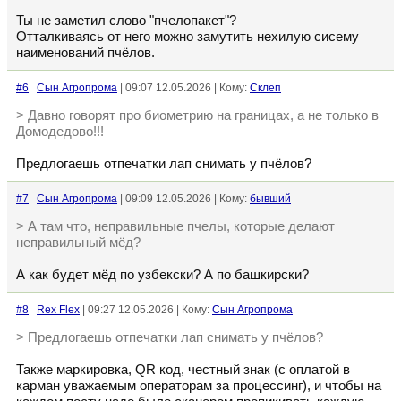
Ты не заметил слово "пчелопакет"?
Отталкиваясь от него можно замутить нехилую сисему
наименований пчёлов.
#6
Сын Агропрома
| 09:07 12.05.2026 | Кому:
Склеп
> Давно говорят про биометрию на границах, а не только в
Домодедово!!!
Предлогаешь отпечатки лап снимать у пчёлов?
#7
Сын Агропрома
| 09:09 12.05.2026 | Кому:
бывший
> А там что, неправильные пчелы, которые делают
неправильный мёд?
А как будет мёд по узбекски? А по башкирски?
#8
Rex Flex
| 09:27 12.05.2026 | Кому:
Сын Агропрома
> Предлогаешь отпечатки лап снимать у пчёлов?
Также маркировка, QR код, честный знак (с оплатой в
карман уважаемым операторам за процессинг), и чтобы на