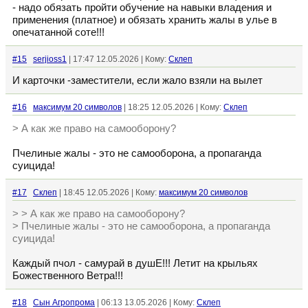
- надо обязать пройти обучение на навыки владения и
применения (платное) и обязать хранить жалы в улье в
опечатанной соте!!!
#15
serjioss1
| 17:47 12.05.2026 | Кому:
Склеп
И карточки -заместители, если жало взяли на вылет
#16
максимум 20 символов
| 18:25 12.05.2026 | Кому:
Склеп
> А как же право на самооборону?
Пчелиные жалы - это не самооборона, а пропаганда
суицида!
#17
Склеп
| 18:45 12.05.2026 | Кому:
максимум 20 символов
> > А как же право на самооборону?
> Пчелиные жалы - это не самооборона, а пропаганда
суицида!
Каждый пчол - самурай в душЕ!!! Летит на крыльях
Божественного Ветра!!!
#18
Сын Агропрома
| 06:13 13.05.2026 | Кому:
Склеп