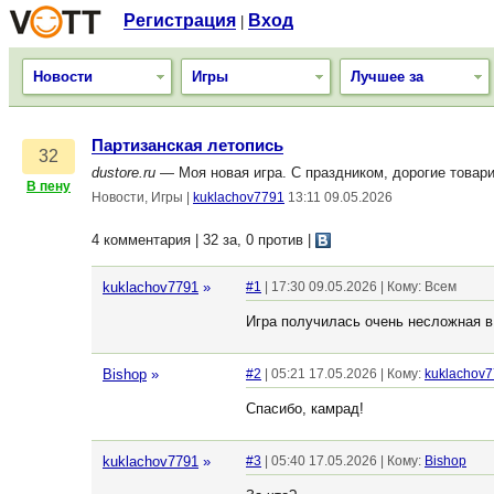
Регистрация
Вход
|
Новости
Игры
Лучшее за
Партизанская летопись
32
dustore.ru
— Моя новая игра. С праздником, дорогие товари
В пену
Новости, Игры
|
kuklachov7791
13:11 09.05.2026
4 комментария | 32 за, 0 против
|
kuklachov7791
»
#1
| 17:30 09.05.2026 | Кому: Всем
Игра получилась очень несложная в
Bishop
»
#2
| 05:21 17.05.2026 | Кому:
kuklachov
Спасибо, камрад!
kuklachov7791
»
#3
| 05:40 17.05.2026 | Кому:
Bishop