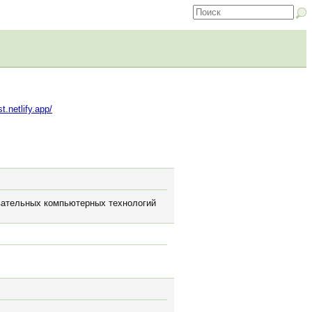
st.netlify.app/
овательных компьютерных технологий