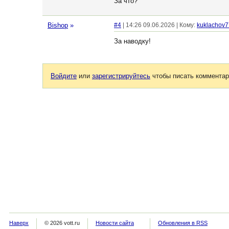
За что?
Bishop
»
#4
| 14:26 09.06.2026 | Кому:
kuklachov
За наводку!
Войдите
или
зарегистрируйтесь
чтобы писать комментар
Наверх
© 2026 vott.ru
Новости сайта
Обновления в RSS