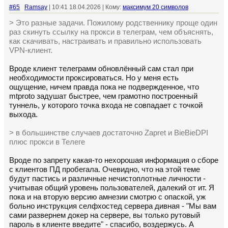
#65
Ramsay
| 10:41 18.04.2026 | Кому:
максимум 20 символов
> Это разные задачи. Пожилому родственнику проще один
раз скинуть ссылку на прокси в телеграм, чем объяснять,
как скачивать, настраивать и правильно использовать
VPN-клиент.
Вроде клиент телеграмм обновлённый сам стал при
необходимости проксироваться. Но у меня есть
ощущение, ничем правда пока не подвержденное, что
mtproto задушат быстрее, чем грамотно построенный
туннель, у которого точка входа не совпадает с точкой
выхода.
> в большинстве случаев достаточно Zapret и BieBieDPI
плюс прокси в Телеге
Вроде по запрету какая-то нехорошая информация о сборе
с клиентов ПД пробегала. Очевидно, что на этой теме
будут пастись и различные нечистоплотные личности -
учитывая общий уровень пользователей, далекий от ит. Я
пока и на вторую версию амнезии смотрю с опаской, уж
больно инструкция селфхостед сервера дивная - "Мы вам
сами развернем докер на сервере, вы только рутовый
пароль в клиенте введите" - спасибо, воздержусь. А