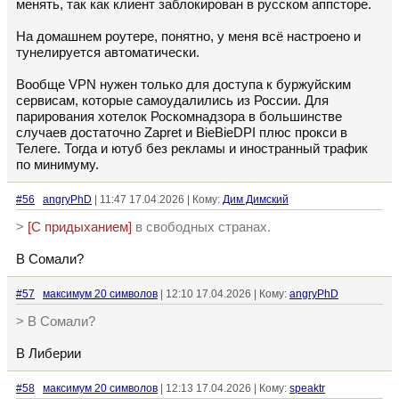
менять, так как клиент заблокирован в русском аппсторе.
На домашнем роутере, понятно, у меня всё настроено и
тунелируется автоматически.
Вообще VPN нужен только для доступа к буржуйским
сервисам, которые самоудалились из России. Для
парирования хотелок Роскомнадзора в большинстве
случаев достаточно Zapret и BieBieDPI плюс прокси в
Телеге. Тогда и ютуб без рекламы и иностранный трафик
по минимуму.
#56
angryPhD
| 11:47 17.04.2026 | Кому:
Дим Димский
>
[C придыханием]
в свободных странах.
В Сомали?
#57
максимум 20 символов
| 12:10 17.04.2026 | Кому:
angryPhD
> В Сомали?
В Либерии
#58
максимум 20 символов
| 12:13 17.04.2026 | Кому:
speaktr