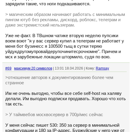
зарядили такие, что ноги подкашиваются.
> магическим образом начинают работать с минимальным
пингом ютуб без рекламы, дискорд, роблокс, телеграм и
даже экстремистский нельзяграм.
Уже не факт. В ТВшном чатике вторую неделю пупсики
воем воют "я у вас сервер купил а телеграм не работает у
меня бот бузинесс я 100500 тыщ в сутки теряю
уйдукдругомупровайдерупочинитесрочномне". Причем и
мск и зарубежные локации штормило, судя по вою.
#69
максимум 20 символов
| 13:01 18.04.2026 | Кому:
Ramsay
>отношение авторов к документированию более чем
странное
Им не очень выгодно, чтобы все себе self-host на халяву
делали. Им выгодно подписки продавать. Хорошо что хоть
так есть.
> У таймвебов москвосервер в 700р/мес сейчас
У меня сейчас пишет 530: 350 за сервер в минимальной
конфигурации и 180 за IP-адрес. Буржуйские у него уже от