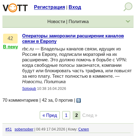
Регистрация
Вход
|
Новости | Политика
Операторы заморозили расширение каналов
42
связи в Европу
В пену
rbc.ru
— Владельцы каналов связи, идущих из
России в Европу, подписали мораторий на их
расширение. Это должно помочь в борьбе с VPN:
когда свободные полосы закончатся, компании
будут или блокировать часть трафика, или повысят
за него плату. Текст полностью в комменте. —
Новости, Политика
Soloqub
10:38 16.04.2026
70 комментариев | 42 за, 0 против
|
« Пред
1
2
След »
#51
sobersober
| 06:49 17.04.2026 | Кому:
Склеп