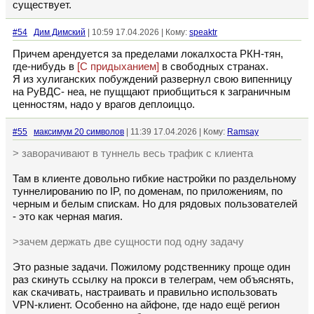
существует.
#54
Дим Димский
| 10:59 17.04.2026 | Кому:
speaktr
Причем арендуется за пределами локалхоста РКН-тян,
где-нибудь в
[C придыханием]
в свободных странах.
Я из хулиганских побуждений развернул свою випенницу
на РуВДС- неа, не пущщают приобщиться к заграничным
ценностям, надо у врагов деплоиццо.
#55
максимум 20 символов
| 11:39 17.04.2026 | Кому:
Ramsay
> заворачивают в туннель весь трафик с клиента
Там в клиенте довольно гибкие настройки по раздельному
туннелированию по IP, по доменам, по приложениям, по
черным и белым спискам. Но для рядовых пользователей
- это как черная магия.
>зачем держать две сущности под одну задачу
Это разные задачи. Пожилому родственнику проще один
раз скинуть ссылку на прокси в телеграм, чем объяснять,
как скачивать, настраивать и правильно использовать
VPN-клиент. Особенно на айфоне, где надо ещё регион