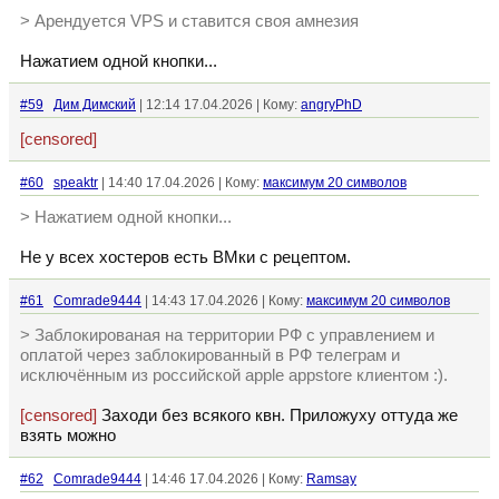
> Арендуется VPS и ставится своя амнезия
Нажатием одной кнопки...
#59
Дим Димский
| 12:14 17.04.2026 | Кому:
angryPhD
[censored]
#60
speaktr
| 14:40 17.04.2026 | Кому:
максимум 20 символов
> Нажатием одной кнопки...
Не у всех хостеров есть ВМки с рецептом.
#61
Comrade9444
| 14:43 17.04.2026 | Кому:
максимум 20 символов
> Заблокированая на территории РФ с управлением и
оплатой через заблокированный в РФ телеграм и
исключённым из российской apple appstore клиентом :).
[censored]
Заходи без всякого квн. Приложуху оттуда же
взять можно
#62
Comrade9444
| 14:46 17.04.2026 | Кому:
Ramsay