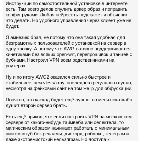
Инструкции по самостоятельной установке в интернете
есть. Там всего делов спулить докер образ и поправить
конфиг руками. Любая нейросеть подскажет и объяснит
что делать. Но удобного управления через клиент уже не
будет.
Я амнезию брал, не потому что она такая удобная для
безграмотных пользователей с установкой на сервер в
одну кнопку. А потому что AWG нативно поддерживается
кинетиками без всяких open-wrt, перепрошивок и танцев с
бубнами. Настроил VPN всем родственниками на
роутерах.
Ну и по итогу AWG2 оказался сильно быстрее и
стабильнее, чем vless/xray, последнего регулярно глушат,
несмотря на фейковый сайт на том же ip для обфускации.
Понятно, что каскад будет ещё лучше, но меня пока жаба
душит второй сервер брать.
Есть ещё прикол, что если настроить VPN на московском
сервере от какого-нибудь таймвеба или селектела, то
магическим образом начинают работать с минимальным
пингом ютуб без рекламы, дискорд, роблокс, телеграм и
даже экстремистский нельзяграм. Но доступа к