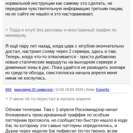
нормальной инструкции как самому это сделать, не
передавая чувствительную информацию третьим лицам,
на их сайте не нашёл и это настораживает.
> Тогда и ютуб без рекламы и иностранный трафик по
минимуму.
Я ещё пару лет назад, когда цирк с ютубом окончательно
достал, настроил схему через 2 сервера, здесь и там.
Теперь, когда что-то отваливается - просто добавляю
новые статические маршруты на выходном сервере и
доменные зоны в днс. Пока удаётся не разводить зоопарк
из средств обхода, свистопляска начала апреля меня
никак не коснулась.
#66
максимум 20 символов
| 11:02 18.04.2026 | Кому:
Expertis
> У меня чё-то перестал в начале апреля
Обнови телеграм. Там с 1 апреля Роскомнадзор начал
блокировать проксированный траффик по особым
паттернам протокола, но сообщество быстро нашло в коде
баг, по которому эти самые паттерны определялись, и
Дуров через неделю баг пофиксил (естественно, всем