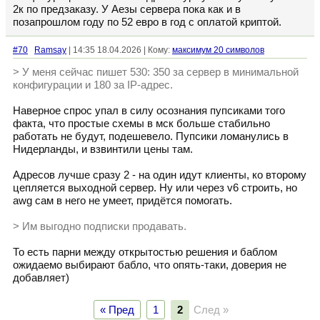
2к по предзаказу. У Аезы сервера пока как и в
позапрошлом году по 52 евро в год с оплатой криптой.
#70
Ramsay
| 14:35 18.04.2026 | Кому:
максимум 20 символов
> У меня сейчас пишет 530: 350 за сервер в минимальной
конфигурации и 180 за IP-адрес.
Наверное спрос упал в силу осознания пупсиками того
факта, что простые схемы в мск больше стабильно
работать не будут, подешевело. Пупсики ломанулись в
Нидерланды, и взвинтили цены там.
Адресов лучше сразу 2 - на один идут клиенты, ко второму
цепляется выходной сервер. Ну или через v6 строить, но
awg сам в него не умеет, придётся помогать.
> Им выгодно подписки продавать.
То есть парни между открытостью решения и баблом
ожидаемо выбирают бабло, что опять-таки, доверия не
добавляет)
« Пред
1
2
След »