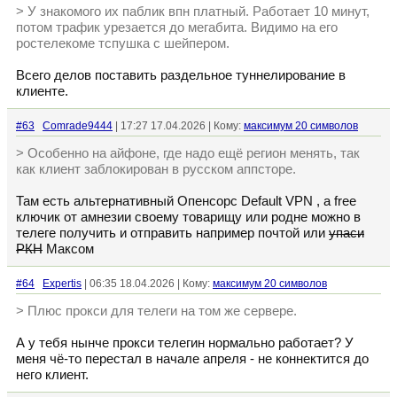
> У знакомого их паблик впн платный. Работает 10 минут,
потом трафик урезается до мегабита. Видимо на его
ростелекоме тспушка с шейпером.
Всего делов поставить раздельное туннелирование в
клиенте.
#63
Comrade9444
| 17:27 17.04.2026 | Кому:
максимум 20 символов
> Особенно на айфоне, где надо ещё регион менять, так
как клиент заблокирован в русском аппсторе.
Там есть альтернативный Опенсорс Default VPN , а free
ключик от амнезии своему товарищу или родне можно в
телеге получить и отправить например почтой или
упаси
РКН
Максом
#64
Expertis
| 06:35 18.04.2026 | Кому:
максимум 20 символов
> Плюс прокси для телеги на том же сервере.
А у тебя нынче прокси телегин нормально работает? У
меня чё-то перестал в начале апреля - не коннектится до
него клиент.