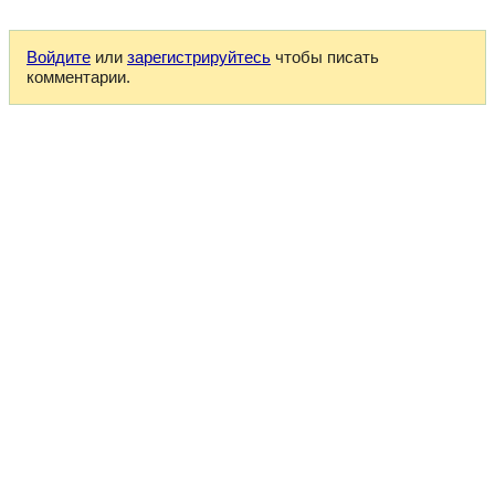
Войдите
или
зарегистрируйтесь
чтобы писать
комментарии.