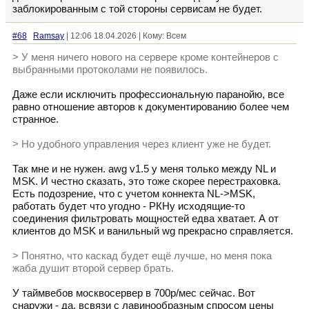
заблокированным с той стороны сервисам не будет.
#68
Ramsay
| 12:06 18.04.2026 | Кому: Всем
> У меня ничего нового на сервере кроме контейнеров с
выбранными протоколами не появилось.
Даже если исключить профессиональную паранойю, все
равно отношение авторов к документированию более чем
странное.
> Но удобного управления через клиент уже не будет.
Так мне и не нужен. awg v1.5 у меня только между NL и
MSK. И честно сказать, это тоже скорее перестраховка.
Есть подозрение, что с учетом коннекта NL->MSK,
работать будет что угодно - РКНу исходящие-то
соединения фильтровать мощностей едва хватает. А от
клиентов до MSK и ванильный wg прекрасно справляется.
> Понятно, что каскад будет ещё лучше, но меня пока
жаба душит второй сервер брать.
У таймвебов москвосервер в 700р/мес сейчас. Вот
снаружи - да, всвязи с лавинообразным спросом цены