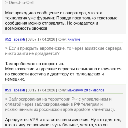
> Direct-to-Cell
Мне приходило сообщение от оператора, что эта
технология уже фурычит. Правда пока только текстовые
сообщения можно отправлять. Но ожидается и
возможность звонков.
#52
speaktr
| 08:07 17.04.2026 | Кому:
Кикутиё
> Если прикрыть европейские, то через азиатские сервера
никто зайти не догадается?!
Там проблемас со скоростью.
Мои казахские и турецкие серверы невыгодно отличаются
по скорости доступа и джиттеру от голландских и
немецких.
#53
speaktr
| 08:12 17.04.2026 | Кому:
максимум 20 символов
> Заблокированая на территории РФ с управлением и
оплатой через заблокированный в РФ телеграм и
исключённым из российской apple appstore клиентом :).
Арендуется VPS и ставится своя амнезия. Ну это для тех,
кто в линугсе понимает чуть больше, чем то, что он