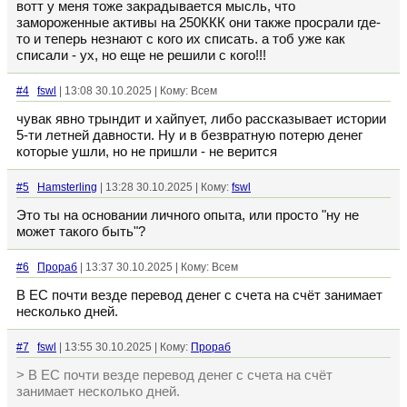
вотт у меня тоже закрадывается мысль, что
замороженные активы на 250ККК они также просрали где-
то и теперь незнают с кого их списать. а тоб уже как
списали - ух, но еще не решили с кого!!!
#4
fswl
| 13:08 30.10.2025 | Кому: Всем
чувак явно трындит и хайпует, либо рассказывает истории
5-ти летней давности. Ну и в безвратную потерю денег
которые ушли, но не пришли - не верится
#5
Hamsterling
| 13:28 30.10.2025 | Кому:
fswl
Это ты на основании личного опыта, или просто "ну не
может такого быть"?
#6
Прораб
| 13:37 30.10.2025 | Кому: Всем
В ЕС почти везде перевод денег с счета на счёт занимает
несколько дней.
#7
fswl
| 13:55 30.10.2025 | Кому:
Прораб
> В ЕС почти везде перевод денег с счета на счёт
занимает несколько дней.