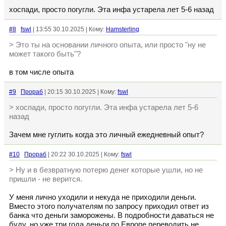
хоспади, просто погугли. Эта инфа устарела лет 5-6 назад
#8
fswl
| 13:55 30.10.2025 | Кому:
Hamsterling
> Это ты на основании личного опыта, или просто "ну не
может такого быть"?
в том числе опыта
#9
Прораб
| 20:15 30.10.2025 | Кому:
fswl
> хоспади, просто погугли. Эта инфа устарела лет 5-6
назад
Зачем мне гуглить когда это личный ежедневный опыт?
#10
Прораб
| 20:22 30.10.2025 | Кому:
fswl
> Ну и в безвратную потерю денег которые ушли, но не
пришли - не верится.
У меня лично уходили и некуда не приходили деньги.
Вместо этого получателям по запросу приходил ответ из
банка что деньги заморожены. В подробности даваться не
буду, но уже три года деньги по Европе переводить не