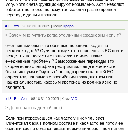
могу, хотя счета функционируют нормально. Хотя Револют
работает не плохо, по нему только один раз не прошел
перевод и деньги пропали.
#11
fswl
| 23:08 30.10.2025 | Кому:
Прораб
> Зачем мне гуглить когда это личный ежедневный опыт?
ежедневный опыт что обычные переводы ходят по
несколько дней? Судя по тому что ты пишешь "в ЕС почти
везде" ты во всех эти странах жил и имел такие
ежедневные проблемы? Замороженные переводы это
скорее всего специфика рестрикций, чаще в контексте
больших сумм и "мутных" по подозрению властей ЕС
адресатов, например с российским гражданством или
национальностью, каковым австриец из ролика явно не
является.
#12
Red Alert
| 08:18 31.10.2025 | Кому:
ViO
> Долго, зато надежно! (нет)
Если поинтересуешься как часто у них уплывает
клиентская база в полном составе и как часто её потом её
обзванивают и облапошивают всякие пидорасы под видом