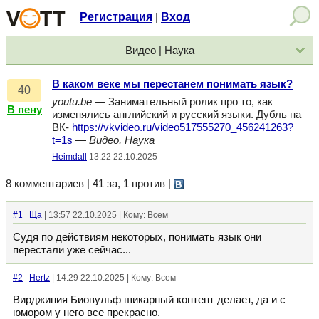
Регистрация
Вход
|
Видео | Наука
В каком веке мы перестанем понимать язык?
40
youtu.be
— Занимательный ролик про то, как
В пену
изменялись английский и русский языки. Дубль на
ВК-
https://vkvideo.ru/video517555270_456241263?
t=1s
—
Видео, Наука
Heimdall
13:22 22.10.2025
8 комментариев | 41 за, 1 против
|
#1
Ща
| 13:57 22.10.2025 | Кому: Всем
Судя по действиям некоторых, понимать язык они
перестали уже сейчас...
#2
Hertz
| 14:29 22.10.2025 | Кому: Всем
Вирджиния Биовульф шикарный контент делает, да и с
юмором у него все прекрасно.