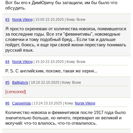
Вот бы его к ДимЮричу бы затащили, им бы было что
обсудить.
#3
Norsk Viking
| 15:05 22.10.2025 | Кому: Всем
Я просто охреневаю от количества новояза, появившегося
за последние годы. Все эти "феминитивы", новомодные
словечки и тому подобный бред... Если так и дальше
пойдет, боюсь, я еще при своей жизни перестану понимать
русский язык.
#4
Norsk Viking
| 15:10 22.10.2025 | Кому: Всем
P. S. С английским, похоже, такая же херня...
#5
Baltijalv.lv
| 18:10 22.10.2025 | Кому: Всем
[censored]
#6
Capoeirista
| 13:24 23.10.2025 | Кому:
Norsk Viking
Количество новояза и феминитивов после 1917 года было
значительно больше, но ничего, переварил их великий и
могучий: что-то влилось, что-то отвалилось.