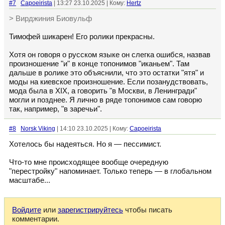
#7
Capoeirista
| 13:27 23.10.2025 | Кому:
Hertz
> Вирджиния Биовульф
Тимофей шикарен! Его ролики прекрасны.
Хотя он говоря о русском языке он слегка ошибся, назвав
произношение "и" в конце топонимов "иканьем". Там
дальше в ролике это объяснили, что это остатки "ятя" и
моды на киевское произношение. Если позанудствовать,
мода была в XIX, а говорить "в Москви, в Ленингради"
могли и позднее. Я лично в ряде топонимов сам говорю
так, например, "в заречьи".
#8
Norsk Viking
| 14:10 23.10.2025 | Кому:
Capoeirista
Хотелось бы надеяться. Но я — пессимист.
Что-то мне происходящее вообще очередную
"перестройку" напоминает. Только теперь — в глобальном
масштабе...
Войдите
или
зарегистрируйтесь
чтобы писать
комментарии.