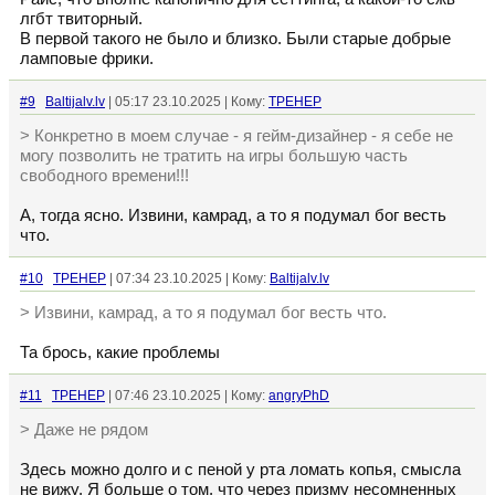
лгбт твиторный.
В первой такого не было и близко. Были старые добрые
ламповые фрики.
#9
Baltijalv.lv
| 05:17 23.10.2025 | Кому:
TPEHEP
> Конкретно в моем случае - я гейм-дизайнер - я себе не
могу позволить не тратить на игры большую часть
свободного времени!!!
А, тогда ясно. Извини, камрад, а то я подумал бог весть
что.
#10
TPEHEP
| 07:34 23.10.2025 | Кому:
Baltijalv.lv
> Извини, камрад, а то я подумал бог весть что.
Та брось, какие проблемы
#11
TPEHEP
| 07:46 23.10.2025 | Кому:
angryPhD
> Даже не рядом
Здесь можно долго и с пеной у рта ломать копья, смысла
не вижу. Я больше о том, что через призму несомненных