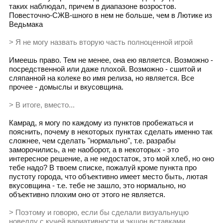
таких наблюдал, причем в диапазоне возростов.
Повесточно-СЖВ-шного в нем не больше, чем в Лютике из
Ведьмака
> Я не могу назвать вторую часть полноценной игрой
Имеешь право. Тем не менее, она ею является. Возможно -
посредственной или даже плохой. Возможно - сшитой и
сляпанной на колеке во имя релиза, но является. Все
прочее - домыслы и вкусовщина.
> В итоге, вместо...
Камрад, я могу по каждому из пунктов пробежаться и
пояснить, почему в некоторых пунктах сделать именно так
сложнее, чем сделать "нормально", т.е. разрабы
заморочились, а не наоборот, а в некоторых - это
интересное решение, а не недостаток, это мой хлеб, но оно
тебе надо? В твоем списке, пожалуй кроме пункта про
пустоту города, что объективно имеет место быть, лютая
вкусовщина - т.е. тебе не зашло, это нормально, но
объективно плохим оно от этого не является.
> Поэтому и говорю, если бы сделали визуальнуцю
новеллу с кучей вариативности и экшон вставками,