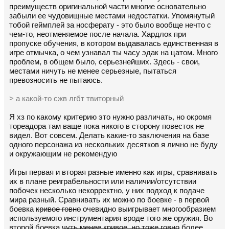
преимуществ оригинальной части многие основательно
забыли ее чудовищные местами недостатки. Упомянутый
тобой геймплей за носферату - это было вообще нечто с
чем-то, неотменяемое после начала. Хардлок при
пропуске обучения, в котором выдавалась единственная в
игре отмычка, о чем узнавал ты часу эдак на цатом. Много
проблем, в общем было, серьезнейших. Здесь - свои,
местами ничуть не менее серьезные, пытаться
превозносить не пытаюсь.
> а какой-то сжв лгбт твиторный
Я хз по какому критерию это нужно различать, но окромя
тореадора там ваще пока никого в сторону повесток не
видел. Вот совсем. Делать какие-то заключения на базе
одного персонажа из нескольких десятков я лично не буду
и окружающим не рекомендую
Игры первая и вторая разные именно как игры, сравнивать
их в плане реиграбельности или наличии/отсутствии
побочек несколько некорректно, у них подход к подаче
мира разный. Сравнивать их можно по боевке - в первой
боевка
кривое говно
очевидно выигрывает многообразием
используемого инструментария вроде того же оружия. Во
второй боевка
чуть менее кривое, но тоже говно
более