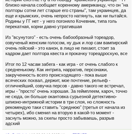
близко начала сообщает коренному американцу, что он "на
полторы сотни лет старше его страны", там украинцев, да
еще и крымских, очень непросто натянуть, как ни пытайся.
Родины у ГГ нет - у него погоняло Кочевник, типа голь
перекатная, корни давно утратившая
Из "всунутого" - есть очень бабообразный тореадор,
озвученый женским голосом, ну дык и лор сам вампирский
очень гейский - это канон, в лицо не пихают, стоит за
кадром дает полтора квеста и прокачку тореадроскую, все
Итог по 12 часам забега - как игра - от очень слабого к
средненькому. Как интрига, нарратив, персонажи,
закрученность всего происходящего - пока выше
всяческих похвал, держит, мое почтение, рельеф -
отличнейший, озвучка персов - давно такого не встречал,
игры - "просто" очень хорошая. За геймплеем, кароч, точно
не сюда, он больше окантовка сурьезной детективно-
шпионо-интрижной истории в три слоя, но сложность
рекомендую таки ставить "среднюю" (третья от начала из
четырех), ибо сменил на вторую в какой-то момент -
заснуть можно, за скилы просто забываешь, разрыв
адский