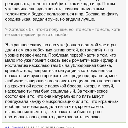
реагировать, от чего стрейфить, как и когда и пр. Потом
уже начинаешь чувствовать, начинаешь местным
телекинезом бодрее пользоваться и пр. Боевка по-факту
средненькая, видали хуже, но видали лучше.
> Хотелось бы что-то получше, но что есть - то есть, хоть
не мега дерьмище и то спасибо.
Я страшное скажу, но оно уже (пошел седьмой час игры,
дали немного побочных активностей, ветвлений) +- на
уровне первой части. Проблема первой части в том, что
мало кто уже помнит сквозь весь романтический флер и
ностальгию насколько там была ублюдошная боевка,
кривой стелс, неприятные ситуации в которых нельзя
сражаться и нужно прокрасться среди орд врагов и, мое
любимое, запирание твоего чисто социального персонажа
на крохотной арене с парочкой боссов, которым похуй,
насколько ты там был социальный. За техническое
состояние и то, что она натурально по пять минут
подгружала каждую микролокацию или то, что игра никак
вообще не вознаграждала ни за что, кроме самого
выполнения квестов, т.е. сражаться было строго
противопоказано, как-то даже говорить неловко.