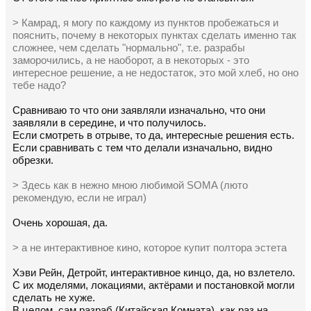
> Камрад, я могу по каждому из пунктов пробежаться и
пояснить, почему в некоторых пунктах сделать именно так
сложнее, чем сделать "нормально", т.е. разрабы
заморочились, а не наоборот, а в некоторых - это
интересное решение, а не недостаток, это мой хлеб, но оно
тебе надо?
Сравниваю то что они заявляли изначально, что они
заявляли в середине, и что получилось.
Если смотреть в отрыве, то да, интересные решения есть.
Если сравнивать с тем что делали изначально, видно
обрезки.
> Здесь как в нежно мною любимой SOMA (люто
рекомендую, если не играл)
Очень хорошая, да.
> а не интерактивное кино, которое купит полтора эстета
Хэви Рейн, Детройт, интерактивное кинцо, да, но взлетело.
С их моделями, локациями, актёрами и постановкой могли
сделать не хуже.
В целом, сам разраб (Китайская Комната), как раз на