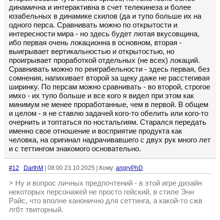
динамична и интерактивна в счет телекинеза и более
юзабельных в динамике скилов (да и тупо больше их на
одного перса. Сравнивать можно по открытости и
интересности мира - но здесь будет лютая вкусовщина,
ибо первая очень локационна в основном, вторая -
выигрывает вертикальностью и открытостью, но
проигрывает проработкой отдельных (не всех) локаций.
Сравнивать можно по реиграбельности - здесь первая, без
сомнения, напихивает второй за щеку даже не расстегивая
ширинку. По персам можно сравнивать - во второй, строгое
имхо - их тупо больше и все кого я видел при этом как
минимум не менее проработанные, чем в первой. В общем
и целом - я не ставлю задачей кого-то обелить или кого-то
очернить и топтаться по ностальгиям. Старался передать
именно свое отношение и восприятие продукта как
человка, на оригинал надрачивавшего с двух рук много лет
и с теттингом знакомого основательно.
#12
DarthM
| 08:00 23.10.2025 | Кому:
angryPhD
> Ну и вопрос личных предпочтений - в этой игре дизайн
некоторых персонажей не просто гейский, в стиле Энн
Райс, что вполне канонично для сеттинга, а какой-то сжв
лгбт твиторный.