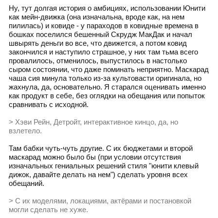
Ну, тут долгая история о амбициях, использовании Юнити
как мейн-движка (она изначальна, вроде как, на нем
пилилась) и ковиде - у параходов в ковидные времена в
бошках поселился бешенный Скрудж МакДак и начал
швырять деньги во все, что движется, а потом ковид
закончился и наступило страшное, у них там тьма всего
провалилось, отменилось, выпустилось в настолько
сыром состоянии, что даже поминать неприятно. Маскарад
чаша сия минула только из-за культовасти оригинала, но
жахнула, да, основательно. Я старался оценивать именно
как продукт в себе, без оглядки на обещания или попыток
сравнивать с исходной.
> Хэви Рейн, Детройт, интерактивное кинцо, да, но
взлетело.
Там бабки чуть-чуть другие. С их бюджетами и второй
маскарад можно было бы (при условии отсутствия
изначальных гениальных решений стиля "юнити клевый
дижок, давайте делать на нем") сделать уровня всех
обещаний.
> С их моделями, локациями, актёрами и постановкой
могли сделать не хуже.