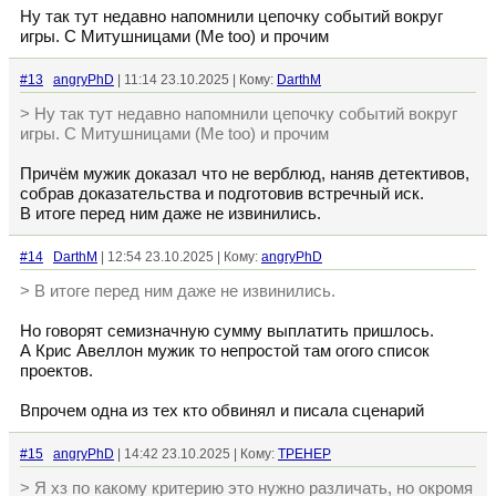
Ну так тут недавно напомнили цепочку событий вокруг
игры. С Митушницами (Me too) и прочим
#13
angryPhD
| 11:14 23.10.2025 | Кому:
DarthM
> Ну так тут недавно напомнили цепочку событий вокруг
игры. С Митушницами (Me too) и прочим
Причём мужик доказал что не верблюд, наняв детективов,
собрав доказательства и подготовив встречный иск.
В итоге перед ним даже не извинились.
#14
DarthM
| 12:54 23.10.2025 | Кому:
angryPhD
> В итоге перед ним даже не извинились.
Но говорят семизначную сумму выплатить пришлось.
А Крис Авеллон мужик то непростой там огого список
проектов.
Впрочем одна из тех кто обвинял и писала сценарий
#15
angryPhD
| 14:42 23.10.2025 | Кому:
TPEHEP
> Я хз по какому критерию это нужно различать, но окромя