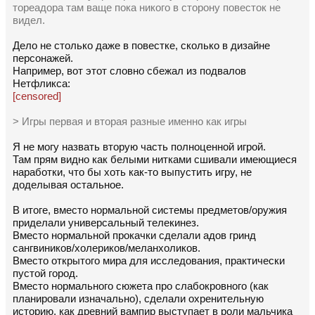
тореадора там ваще пока никого в сторону повесток не
видел.
Дело не столько даже в повестке, сколько в дизайне
персонажей.
Например, вот этот словно сбежал из подвалов
Нетфликса:
[censored]
> Игры первая и вторая разные именно как игры
Я не могу назвать вторую часть полноценной игрой.
Там прям видно как белыми нитками сшивали имеющиеся
наработки, что бы хоть как-то выпустить игру, не
доделывая остальное.
В итоге, вместо нормальной системы предметов/оружия
приделали универсальный телекинез.
Вместо нормальной прокачки сделали адов гринд
сангвиников/холериков/меланхоликов.
Вместо открытого мира для исследования, практически
пустой город.
Вместо нормального сюжета про слабокровного (как
планировали изначально), сделали охренительную
историю, как древний вампир выступает в роли мальчика