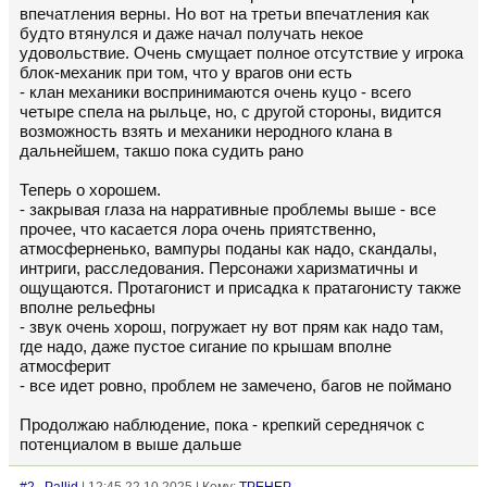
впечатления верны. Но вот на третьи впечатления как
будто втянулся и даже начал получать некое
удовольствие. Очень смущает полное отсутствие у игрока
блок-механик при том, что у врагов они есть
- клан механики воспринимаются очень куцо - всего
четыре спела на рыльце, но, с другой стороны, видится
возможность взять и механики неродного клана в
дальнейшем, такшо пока судить рано
Теперь о хорошем.
- закрывая глаза на нарративные проблемы выше - все
прочее, что касается лора очень приятственно,
атмосферненько, вампуры поданы как надо, скандалы,
интриги, расследования. Персонажи харизматичны и
ощущаются. Протагонист и присадка к пратагонисту также
вполне рельефны
- звук очень хорош, погружает ну вот прям как надо там,
где надо, даже пустое сигание по крышам вполне
атмосферит
- все идет ровно, проблем не замечено, багов не поймано
Продолжаю наблюдение, пока - крепкий середнячок с
потенциалом в выше дальше