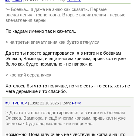
#2
Pallid
| 12:45 22.10.2025 | Кому:
TPEHEP
>- Боевка... я даже не знаю как сказать. Первые
впечатления - говно говна. Вторые впечатления - первые
впечатления верны.
По кадрам именно так и кажется..
> на третьи впечатления как будто втянулся
Да это ты просто адаптировался, я в итоге и к боёвкам
Элекса, Вампюра, и ещё многим кривым, привыкал и уже
было как будто нормально - не напряжно.
> крепкий середнячок
Хотелось бы что-то получше, но что есть - то есть, хоть не
мега дерьмище и то спасибо.
#3
TPEHEP
| 13:02 22.10.2025 | Кому:
Pallid
> Да это ты просто адаптировался, я в итоге и к боёвкам
Элекса, Вампюра, и ещё многим кривым, привыкал и уже
было как будто нормально - не напряжно.
Возможно. Поначалу очень не чувствуешь когда и на что