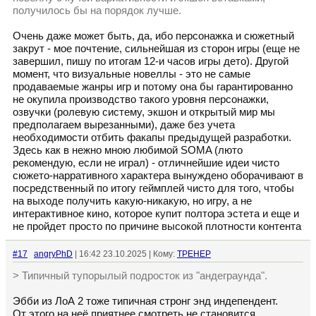
получилось бы на порядок лучше.
Очень даже может быть, да, ибо персонажка и сюжетный
закрут - мое почтение, сильнейшая из сторон игры (еще не
завершил, пишу по итогам 12-и часов игры дето). Другой
момент, что визуальные новеллы - это не самые
продаваемые жанры игр и потому она бы гарантированно
не окупила производство такого уровня персонажки,
озвучки (ролевую систему, экшон и открытый мир мы
предполагаем вырезанными), даже без учета
необходимости отбить факапы предыдущей разработки.
Здесь как в нежно мною любимой SOMA (люто
рекомендую, если не играл) - отличнейшие идеи чисто
сюжето-нарративного характера вынуждено оборачивают в
посредственный по итогу геймплей чисто для того, чтобы
на выходе получить какую-никакую, но игру, а не
интерактивное кино, которое купит полтора эстета и еще и
не пройдет просто по причине высокой плотности контента
#17
angryPhD
| 16:42 23.10.2025 | Кому:
TPEHEP
> Типичный тупорылый подросток из "андеграунда".
Эбби из ЛоА 2 тоже типичная стронг энд индепендент.
От этого на неё приятнее смотреть не становится.