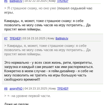
#6
Baltijalv.lv
| 19:32 22.10.2025 | Кому:
TPEHEP
> Я страшное скажу, но оно уже (
пошел седьмой час
игры
,
Камрады, я, может, тоже страшное скажу: я себе
позволить не могу семь часов на игру потратить... Да
простят меня геймеры.
#7
TPEHEP
| 03:16 23.10.2025 | Кому:
Baltijalv.lv
> Камрады, я, может, тоже страшное скажу: я себе
позволить не могу семь часов на игру потратить... Да
простят меня геймеры.
Это нормально - у всех своя жизнь, ритм, приоритеты,
загрузка и каждый сам решает как ими распоряжаться.
Конкретно в моем случае - я гейм-дизайнер - я себе не
могу позволить не тратить на игры большую часть
свободного времени!!!
#8
angryPhD
| 04:19 23.10.2025 | Кому:
TPEHEP
> +- на уровне первой части.
Даже не рядом.