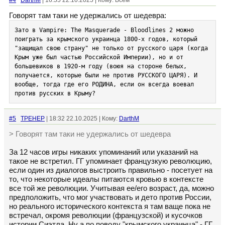
#4
DarthM
| 16:55 22.10.2025 | Кому: Всем
Говорят там таки не удержались от шедевра:
Зато в Vampire: The Masquerade - Bloodlines 2 можно 
поиграть за крымского украинца 1800-х годов, который 
"защищал свою страну" не только от русского царя (когда 
Крым уже был частью Российской Империи), но и от 
большевиков в 1920-м году (воюя на стороне белых, 
получается, которые были не против РУССКОГО ЦАРЯ). И 
вообще, тогда где его РОДИНА, если он всегда воевал 
против русских в Крыму?
#5
TPEHEP
| 18:32 22.10.2025 | Кому:
DarthM
> Говорят там таки не удержались от шедевра
За 12 часов игры никаких упоминаний или указаний на
такое не встретил. ГГ упоминает французкую революцию,
если один из диалогов выстроить правильно - посетует на
то, что некоторые идеалы питаются кровью в контексте
все той же революции. Учитывая ее/его возраст, да, можно
предположить, что мог участвовать и дето против России,
но реального исторического контекста я там ваще пока не
встречал, окромя революции (французской) и кусочков
истории Сиэтла. Ну а по поводу "крымского украинца" - ГГ