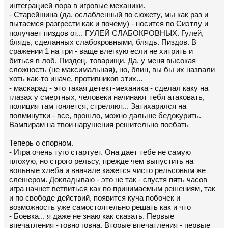
интеграцией лора в игровые механики.
- Старейшина (да, ослабленный по сюжету, мы как раз и
пытаемся разгрести как и почему) - носится по Сиэтлу и
получает пиздов от... ГУЛЕЙ СЛАБОКРОВНЫХ. Гулей,
блядь, сделанных слабокровными, блядь. Пиздов. В
сражении 1 на три - ваще влегкую если не хитрить и
биться в лоб. Пиздец, товарищи. Да, у меня высокая
сложность (не максимальная), но, блин, вы бы их назвали
хоть как-то иначе, противников этих...
- маскарад - это такая детект-механика - сделал каку на
глазах у смертных, человеки начинают тебя атаковать,
полиция там гоняется, стреляют... Затихарился на
полминутки - все, прошло, можно дальше бедокурить.
Вампирам на твои нарушения решительно поебать
Теперь о спорном.
- Игра очень туго стартует. Она дает тебе не самую
плохую, но строго рельсу, прежде чем выпустить на
вольные хлеба и вначале кажется чисто рельсовым же
слешером. Докладываю - это не так - спустя пять часов
игра начнет ветвиться как по принимаемым решениям, так
и по свободе действий, появится куча побочек и
возможность уже самостоятельно решать как и что
- Боевка... я даже не знаю как сказать. Первые
впечатления - говно говна. Вторые впечатления - первые