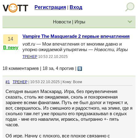
Регистрация
Вход
|
Новости | Игры
Vampire The Masquerade 2 первые впечатления
14
vott.ru
— Мои впечатления от многими давно и
В пену
упорно ожидаемой упырятины —
Новости, Игры
TPEHEP
10:53 22.10.2025
18 комментариев | 18 за, 4 против
|
#1
TPEHEP
| 10:53 22.10.2025 | Кому: Всем
Сегодня вышел Маскарад. Игра, без преувеличения
сказать, столь же ожидаемая, сколь и похороненная
заранее всеми фанатами. Путь ее был долог и тернист и,
вот, свершилось. Из смешного и радостного, на эпике, где я
сколько там лет уже прошло его предзаказывал в седых
годах - мне его навалили, играюсь, отыгранно +- пять
часов.
Об игре. Начну с плохого, все плохое связанно с