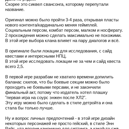
Скорее это сиквел свансонга, которому перепутали
название.
Оригинал можно было пройти 3-4 раза, открывая пласты
нового контента/кардинально меняя геймплей.
Социальным персом, комбат персом, малком и носферату.
2 прохождения можно сделать максимально не похожими.
В этой игре выбора клана влияет на пару диалогов и всё.
В оригинале были локации для исследования, с сайд
квестами и интересными НПЦ.
В этой игре исследовать локации не за чем и сайд квеста
всего 2,5.
В первой игре разрабам не хватило времени допилить
баланас скилов, что бы боевые секции можно было
проходить не боевыми персами, и не закончили
финальный акт, потому что издатель хотел плашку
"первая игра на соурс энжен после ХЛ2".
Эту игру можно было сделать в стиле детройта и она
стала бы только лучше.
Ну и вопрос личных предпочтений - в этой игре дизайн
некоторых персонажей не просто гейский, в стиле Энн
Райс, что вполне канонично для сеттинга, а какой-то сжв