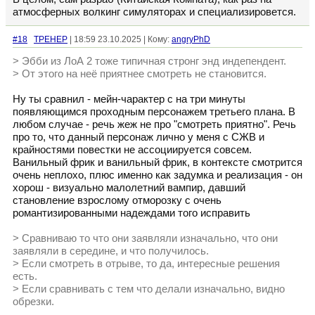
атмосферных волкинг симуляторах и специализировется.
#18
TPEHEP
| 18:59 23.10.2025 | Кому:
angryPhD
> Эбби из ЛоА 2 тоже типичная стронг энд индепендент.
> От этого на неё приятнее смотреть не становится.
Ну ты сравнил - мейн-чарактер с на три минуты
появляющимся проходным персонажем третьего плана. В
любом случае - речь жеж не про "смотреть приятно". Речь
про то, что данный персонаж лично у меня с СЖВ и
крайностями повестки не ассоциируется совсем.
Ванильный фрик и ванильный фрик, в контексте смотрится
очень неплохо, плюс именно как задумка и реализация - он
хорош - визуально малолетний вампир, давший
становление взрослому отморозку с очень
романтизированными надеждами того исправить
> Сравниваю то что они заявляли изначально, что они
заявляли в середине, и что получилось.
> Если смотреть в отрыве, то да, интересные решения
есть.
> Если сравнивать с тем что делали изначально, видно
обрезки.