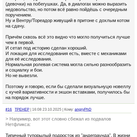
(девочки) на побегушках. Да, в диалогах можно выразить
недовольство, но потом всё равно пойдёшь с очередным
поручением.
Ну и Вентру/Тореадор живущий в притоне с дохлым котом
на сдачу.
Причём сквозь всё это видно что могло получиться лучше
чем в первой.
И сетап под историю сделан хороший.
И локация для исследования есть, вместе с механиками
для её исследования.
Нормальная ролевая система могла сильно разнообразить
и социалку и бои.
Но не вывезли.
Поэтому и говорю, если бы сделали визуальнуцю новеллу
с кучей вариативности и экшон вставками, получилось бы
на порядок лучше.
#16
TPEHEP
| 16:08 23.10.2025 | Кому:
angryPhD
> Например, вот этот словно сбежал из подвалов
Нетфликса:
Типичный тупорылый подросток из "андеграунда". В жизни