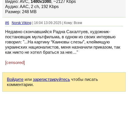
Видео: AVC,
1480х1080
, ~2127 Kbps
Аудио: AAC, 2 ch, 192 Kbps
Размер: 248 MB
#6
Norsk Viking
| 16:04 13.09.2025 | Кому: Всем
Недавно скончавшийся Радна Сахалтуев, художник-
постановщик мультфильма, в одном из своих интервью
говорил: "...На картину “Каиновы слезы”, клеймящую
украинских националистов, меня назначили приказом, так
как никто не хотел браться за нее…"
[censored]
Войдите
или
зарегистрируйтесь
чтобы писать
комментарии.