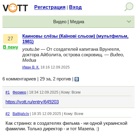
Регистрация
Вход
|
Видео | Медиа
Каиновы слёзы (Каїнові сльози) (мультфильм,
27
1981)
В пену
youtu.be
— От создателей капитана Врунгеля,
доктора Айболита, острова сокровищ. —
Видео,
Медиа
Иван В. К.
18:16 12.09.2025
6 комментариев | 29 за, 2 против
|
#1
Фермер
| 18:34 12.09.2025 | Кому: Всем
https://vott.ru/entry/649203
#2
Baltijalv.lv
| 18:35 12.09.2025 | Кому: Всем
Как странно: в создателях фильма - ни одной украинской
фамилии. Только директор - и тот Мазепа. :)