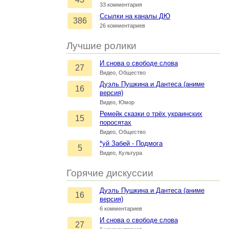
33 комментария
Ссылки на каналы ДЮ
386
26 комментариев
Лучшие ролики
И снова о свободе слова
27
Видео, Общество
Дуэль Пушкина и Дантеса (аниме
16
версия)
Видео, Юмор
Ремейк сказки о трёх украинских
15
поросятах
Видео, Общество
*уй Забей - Подмога
5
Видео, Культура
Горячие дискуссии
Дуэль Пушкина и Дантеса (аниме
16
версия)
6 комментариев
И снова о свободе слова
27