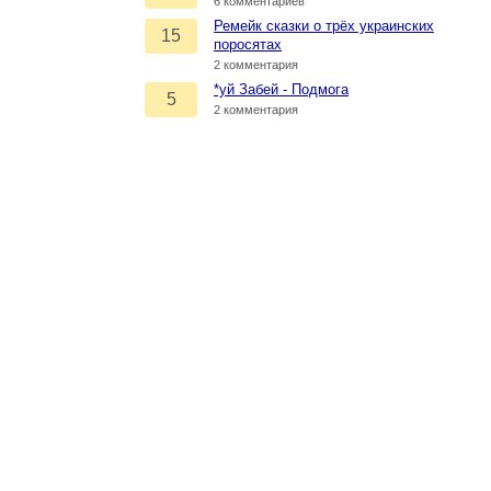
6 комментариев
Ремейк сказки о трёх украинских
15
поросятах
2 комментария
*уй Забей - Подмога
5
2 комментария