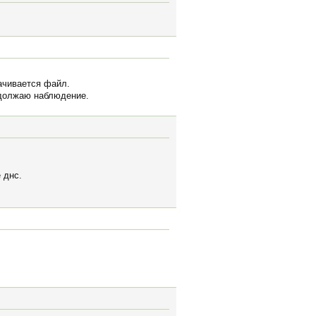
качивается файл.
родолжаю наблюдение.
 днс.