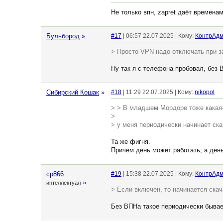
Не только впн, zapret даёт времен
Бульбород
»
#17
| 06:57 22.07.2025 | Кому:
КонтрАд
> Просто VPN надо отключать при за
Ну так я с телефона пробовал, без 
Сибирский Кошак
»
#18
| 11:29 22.07.2025 | Кому:
nikopol
> > В младшем Мордоре тоже какая-т
>
> у меня периодически начинает ска
Та же фигня.
Причём день может работать, а день 
cp866
#19
| 15:38 22.07.2025 | Кому:
КонтрАд
»
интеллектуал
> Если включен, то начинается ска
Без ВПНа такое периодически быва