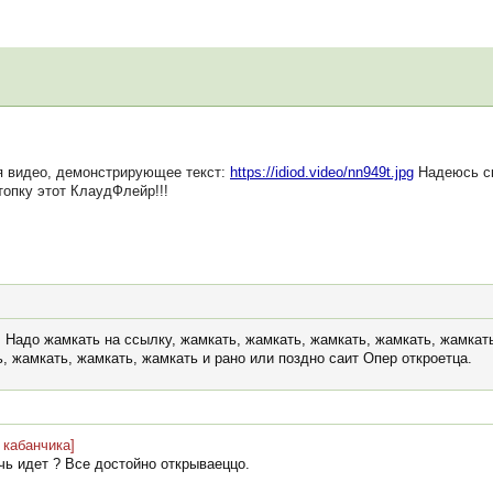
я видео, демонстрирующее текст:
https://idiod.video/nn949t.jpg
Надеюсь ск
топку этот КлаудФлейр!!!
о. Надо жамкать на ссылку, жамкать, жамкать, жамкать, жамкать, жамкат
, жамкать, жамкать, жамкать и рано или поздно саит Опер откроетца.
 кабанчика]
чь идет ? Все достойно открываеццо.