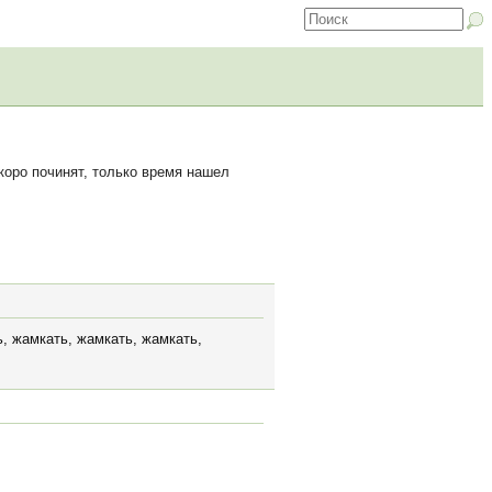
оро починят, только время нашел
ь, жамкать, жамкать, жамкать,