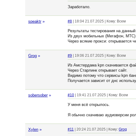
Заработало.
speaktr
»
#8
| 18:04 21.07.2025 | Кому: Всем
Результаты тестирования на данный
Из двух мобильных (Мегафон, МТС) и
Через всякие прокси: открывается ч
Grog
»
#9
| 19:06 21.07.2025 | Кому: Всем
Из Амстердама kpn скачивается фа
Через Старлинк открывает сайт.
Видимо потому что сервисы kpn баня
Получается зависит от днс использ
sobersober
»
#10
| 19:41 21.07.2025 | Кому: Всем
У меня всё открылось.
Я обычно скачиваю аудиоверсии ро
Xylen
»
#11
| 20:24 21.07.2025 | Кому:
Grog