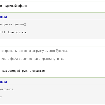
ами подобный эффект.
мирал
ходе на Тупичок))
ВПН. Ноль по фазе.
о хрень пытается на загрузку вместо Тупичка.
чивать файл stream.ts при открытии тупичка
(как сегодня) грузить стрим.тс
мирал
чка файла.
ет