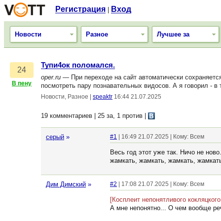
Регистрация
Вход
|
Новости
Разное
Лучшее за
Тупи4ок поломался.
24
oper.ru
— При переходе на сайт автоматически сохраняетс
В пену
посмотреть пару познавательных видосов. А я говорил - в 
Новости, Разное
|
speaktr
16:44 21.07.2025
19 комментариев | 25 за, 1 против
|
серый
»
#1
| 16:49 21.07.2025 | Кому: Всем
Весь год этот уже так. Ничо не нов
жамкать, жамкать, жамкать, жамкать
Дим Димский
»
#2
| 17:08 21.07.2025 | Кому: Всем
[Косплеит непонятливого кокляцкого
А мне непонятно... О чем вообще ре