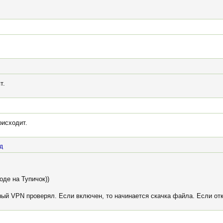
т.
оисходит.
д
де на Тупичок))
ный VPN проверял. Если включен, то начинается скачка файла. Если от