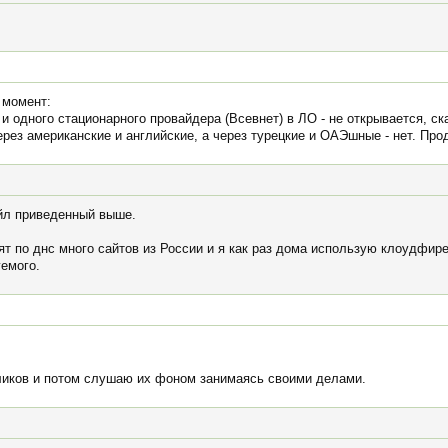
 момент:
 одного стационарного провайдера (Всевнет) в ЛО - не открывается, с
ерез американские и английские, а через турецкие и ОАЭшные - нет. П
йл приведенный выше.
т по днс много сайтов из России и я как раз дома использую клоудфире
уемого.
ликов и потом слушаю их фоном занимаясь своими делами.