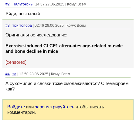
#2
Пальтоконь
| 14:37 27.06.2025 | Кому: Всем
Уйди, постылый
#3
три топора
| 02:46 28.06.2025 | Кому: Всем
Оригинальное исследование:
Exercise-induced CLCF1 attenuates age-related muscle
and bone decline in mice
[censored]
#4
sa
| 12:50 28.06.2025 | Кому: Всем
А сухожилия и связки тоже омолаживаются? С геммороем
как?
Войдите
или
зарегистрируйтесь
чтобы писать
комментарии.