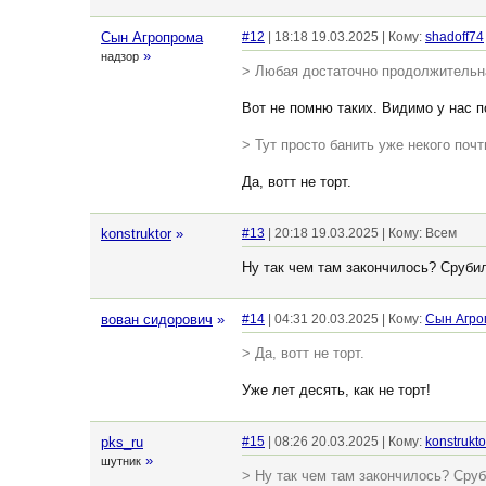
Сын Агропрома
#12
| 18:18 19.03.2025 | Кому:
shadoff74
»
надзор
> Любая достаточно продолжительна
Вот не помню таких. Видимо у нас 
> Тут просто банить уже некого поч
Да, вотт не торт.
konstruktor
»
#13
| 20:18 19.03.2025 | Кому: Всем
Ну так чем там закончилось? Сруби
вован сидорович
»
#14
| 04:31 20.03.2025 | Кому:
Сын Агро
> Да, вотт не торт.
Уже лет десять, как не торт!
pks_ru
#15
| 08:26 20.03.2025 | Кому:
konstrukto
»
шутник
> Ну так чем там закончилось? Сру