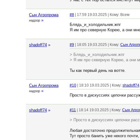
Сын Агропрома
#8
| 17:59 19.03.2025 | Кому: Всем
»
надзор
Блядь_и_холодильник.жпг
Я им про северную Корею, а они мн
shadoff74
»
#9
| 18:05 19.03.2025 | Кому:
Сын Агроп
> Блядь_и_холодильник.жпг
> Я им про северную Корею, а они 
Ты как первый день на вотте.
Сын Агропрома
#10
| 18:10 19.03.2025 | Кому:
shadoff74
»
надзор
Просто в дискуссиях цепочки рассуж
shadoff74
»
#11
| 18:14 19.03.2025 | Кому:
Сын Агро
> Просто в дискуссиях цепочки расс
Любая достаточно продолжительная д
Тут просто банить уже некого почти