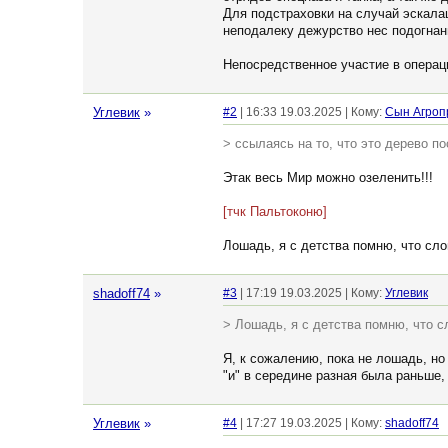
Для подстраховки на случай эскала
неподалеку дежурство нес подогна
Непосредственное участие в опера
Углевик
»
#2
| 16:33 19.03.2025 | Кому:
Сын Агроп
> ссылаясь на то, что это дерево п
Этак весь Мир можно озеленить!!!
[тчк Пальтоконю]
Лошадь, я с детства помню, что слов
shadoff74
»
#3
| 17:19 19.03.2025 | Кому:
Углевик
> Лошадь, я с детства помню, что сл
Я, к сожалению, пока не лошадь, но 
"и" в середине разная была раньше, 
Углевик
»
#4
| 17:27 19.03.2025 | Кому:
shadoff74