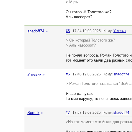
> Мiръ
Он который Толстого же?
Аль наеборот?
shadoff74
»
#5
| 17:34 19.03.2025 | Кому:
Углевик
> Он который Толстого же?
> Аль наеборот?
Не понял вопроса. Роман Толстого н
тот момент это были два разных сло
Углевик
»
#6
| 17:40 19.03.2025 | Кому:
shadoff74
> Роман Толстого назывался "Война 
Я всегда путаю.
То мир нарушу, то попытаюсь завоев
Sarmik
»
#7
| 17:57 19.03.2025 | Кому:
shadoff74
>На тот момент это были два разных
У нас с тех пор остался институт ми