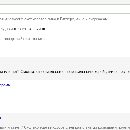
я дискуссия скатывается либо к Гитлеру, либо к пидорасам
поздно интернет включили.
ти, проще сайт выключить.
ли или нет? Сколько ещё пиндосов с неправильными корейцами полегло
прома
r
били или нет? Сколько ещё пиндосов с неправильными корейцами полег