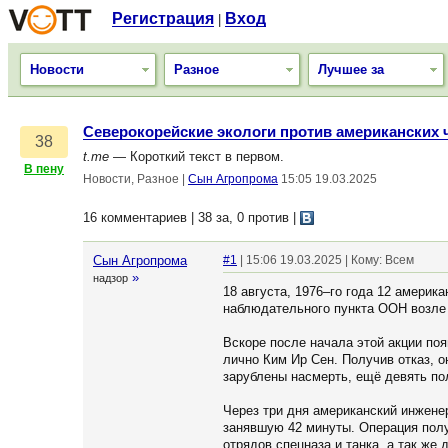
Регистрация
Вход
|
Новости
Разное
Лучшее за
Северокорейские экологи против американских
38
t.me
— Короткий текст в первом.
В пену
Новости, Разное
|
Сын Агропрома
15:05 19.03.2025
16 комментариев | 38 за, 0 против
|
Сын Агропрома
#1
| 15:06 19.03.2025 | Кому: Всем
»
надзор
18 августа, 1976–го года 12 америк
наблюдательного пункта ООН возл
Вскоре после начала этой акции поя
лично Ким Ир Сен. Получив отказ, 
зарублены насмерть, ещё девять по
Через три дня американский инжене
занявшую 42 минуты. Операция полу
отрядов спецназа и танка, а так же