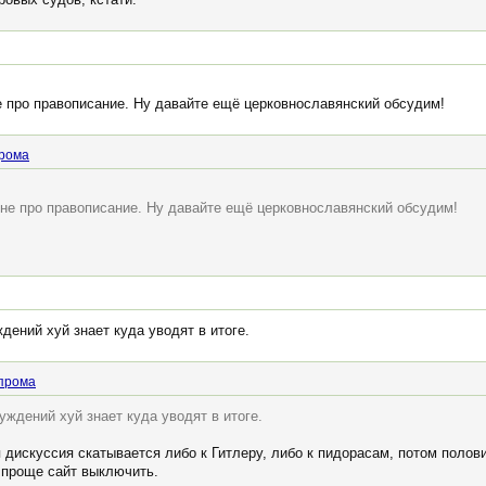
е про правописание. Ну давайте ещё церковнославянский обсудим!
рома
мне про правописание. Ну давайте ещё церковнославянский обсудим!
дений хуй знает куда уводят в итоге.
прома
уждений хуй знает куда уводят в итоге.
искуссия скатывается либо к Гитлеру, либо к пидорасам, потом половин
, проще сайт выключить.