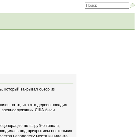
ь, который закрывал обзор из
аясь на то, что это дерево посадил
вое военнослужащих США были
ецоперацию по вырубке тополя,
роводилась под прикрытием нескольких
молетов неподалеку места инцидента.