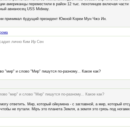
ции американцы переместили в район 12 тыс. пехотинцев включая части
нный авианосец USS Midway.
ции принимал будущий президент Южной Кореи Мун Чжэ Ин.
рома
осадил лично Ким Ир Сен
о "мир" и слово "Мир" пишутся по-разному... Какое как?
ово "мир" и слово "Мир" пишутся по-разному... Какое как?
могу ответить. Мир, который ойкумена - с заглавной, а мир, который отс
чтобы не путали. Мiръ это планета Земля, а земля это грязь под ногами