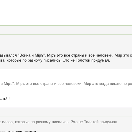
азывался "Война и Мiръ". Мiръ это все страны и все человеки. Мир это к
ва, которые по разному писались. Это не Толстой придумал.
и Мiръ". Мiръ это все страны и все человеки. Мир это когда никого не р
ать!!!
 слова, которые по разному писались. Это не Толстой придумал.
ровых судов, кстати.