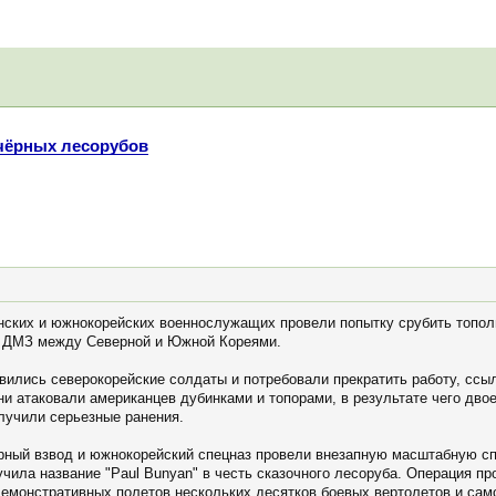
 чёрных лесорубов
анских и южнокорейских военнослужащих провели попытку срубить топол
е ДМЗ между Северной и Южной Кореями.
вились северокорейские солдаты и потребовали прекратить работу, ссыл
они атаковали американцев дубинками и топорами, в результате чего д
лучили серьезные ранения.
рный взвод и южнокорейский спецназ провели внезапную масштабную сп
чила название "Paul Bunyan" в честь сказочного лесоруба. Операция п
 демонстративных полетов нескольких десятков боевых вертолетов и са