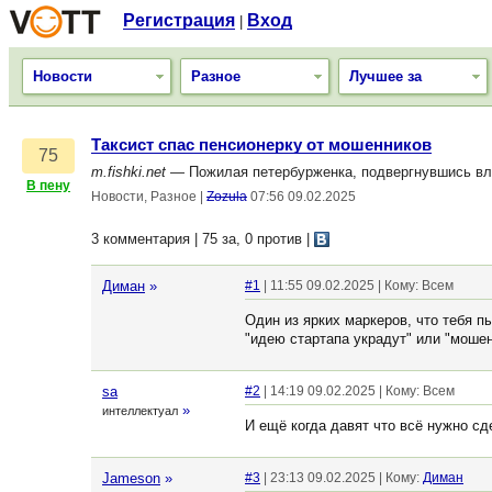
Регистрация
Вход
|
Новости
Разное
Лучшее за
Таксист спас пенсионерку от мошенников
75
m.fishki.net
— Пожилая петербурженка, подвергнувшись вли
В пену
Новости, Разное
|
Zozula
07:56 09.02.2025
3 комментария | 75 за, 0 против
|
Диман
»
#1
| 11:55 09.02.2025 | Кому: Всем
Один из ярких маркеров, что тебя пы
"идею стартапа украдут" или "мошен
sa
#2
| 14:19 09.02.2025 | Кому: Всем
»
интеллектуал
И ещё когда давят что всё нужно сд
Jameson
»
#3
| 23:13 09.02.2025 | Кому:
Диман