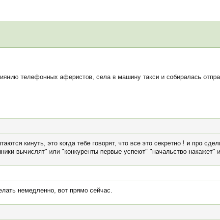
янию телефонных аферистов, села в машину такси и собиралась отпра
таются кинуть, это когда тебе говорят, что все это секретно ! и про сде
ники вычислят" или "конкуренты первые успеют" "начальство накажет" 
елать немедленно, вот прямо сейчас.