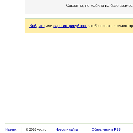
Секретно, по мабиле на базе вражес
Войдите
или
зарегистрируйтесь
чтобы писать комментар
Наверх
© 2026 vott.ru
Новости сайта
Обновления в RSS