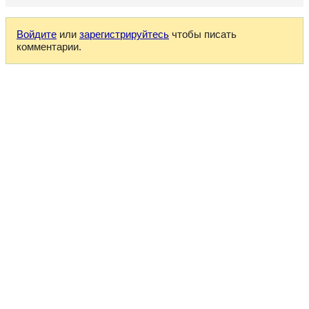
Войдите
или
зарегистрируйтесь
чтобы писать
комментарии.