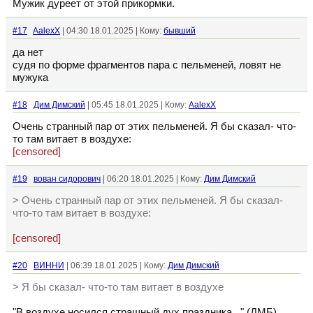
Мужик дуреет от этой прикормки.
#17
AalexX
| 04:30 18.01.2025 | Кому:
бывший
да нет
судя по форме фрагментов пара с пельменей, ловят не
мужука
#18
Дим Димский
| 05:45 18.01.2025 | Кому:
AalexX
Очень странный пар от этих пельменей. Я бы сказал- что-
то там витает в воздухе:
[censored]
#19
вован сидорович
| 06:20 18.01.2025 | Кому:
Дим Димский
> Очень странный пар от этих пельменей. Я бы сказал-
что-то там витает в воздухе:
[censored]
#20
ВИННИ
| 06:39 18.01.2025 | Кому:
Дим Димский
> Я бы сказал- что-то там витает в воздухе
"В воздухе носился страшный дух праздника..." (ДМБ)