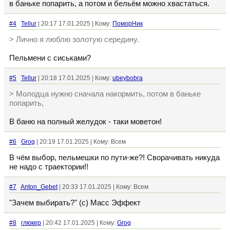
в баньке попарить, а потом и бельём можно хвастаться.
#4
Tellur
| 20:17 17.01.2025 | Кому:
ПоморНик
> Лично я люблю золотую середину.
Пельмени с сиськами?
#5
Tellur
| 20:18 17.01.2025 | Кому:
ubeybobra
> Молодца нужно сначала накормить, потом в баньке
попарить,
В баню на полный желудок - таки моветон!
#6
Grog
| 20:19 17.01.2025 | Кому: Всем
В чём выбор, пельмешки по пути-же?! Сворачивать никуда
не надо с траектории!!
#7
Anton_Gebet
| 20:33 17.01.2025 | Кому: Всем
"Зачем выбирать?" (с) Масс Эффект
#8
глюкер
| 20:42 17.01.2025 | Кому:
Grog