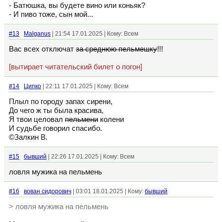
- Батюшка, вы будете вино или коньяк?
- И пиво тоже, сын мой...
#13
Malganus
| 21:54 17.01.2025 | Кому: Всем
Вас всех отключат
за среднюю пельмешку
!!!
[вытирает читательский билет о погон]
#14
Ципко
| 22:11 17.01.2025 | Кому: Всем
Плыл по городу запах сирени,
До чего ж ты была красива,
Я твои целовал
пельмени
колени
И судьбе говорил спасибо.
©Залкин В.
#15
бывший
| 22:26 17.01.2025 | Кому: Всем
ловля мужика на пельмень
#16
вован сидорович
| 03:01 18.01.2025 | Кому:
бывший
> ловля мужика на пельмень