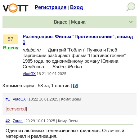
Регистрация
Вход
|
Видео | Медиа
Разведопрос. Фильм "Противостояние", эпизод
57
1
В пену
rutube.ru
— Дмитрий "Гоблин" Пучков и Глеб
Таргонский разбирают фильм "Противостояние"
1985 года, по одноимённому роману Юлиана
Семёнова. —
Видео, Медиа
VladGX
18:21 10.01.2025
3 комментария | 58 за, 1 против
|
#1
VladGX
| 18:22 10.01.2025 | Кому: Всем
[censored]
#2
Zoran
| 20:29 10.01.2025 | Кому: Всем
Один из любимых телевизионных фильмов. Отличный
материал и реализация.