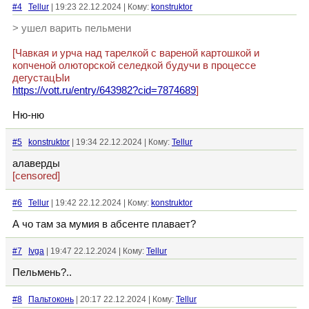
#4
Tellur
| 19:23 22.12.2024 | Кому:
konstruktor
> ушел варить пельмени
[Чавкая и урча над тарелкой с вареной картошкой и
копченой олюторской селедкой будучи в процессе
дегустацЫи
https://vott.ru/entry/643982?cid=7874689
]
Ню-ню
#5
konstruktor
| 19:34 22.12.2024 | Кому:
Tellur
алаверды
[censored]
#6
Tellur
| 19:42 22.12.2024 | Кому:
konstruktor
А чо там за мумия в абсенте плавает?
#7
Ivga
| 19:47 22.12.2024 | Кому:
Tellur
Пельмень?..
#8
Пальтоконь
| 20:17 22.12.2024 | Кому:
Tellur