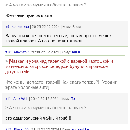
> А чо там за мумия в абсенте плавает?
Желчный пузырь крота.
#9
konstruktor
| 20:25 22.12.2024 | Кому: Всем
Варианты конечно интересные, но там просто мешок с
травой плавает. А на дне лежит лимон.
#10
Alex Wolf
| 20:39 22.12.2024 | Кому:
Tellur
>
[Чавкая и урча над тарелкой с вареной картошкой и
копченой олюторской селедкой будучи в процессе
дегустацЫи
Что же вы делаете, твари!!! Как спать теперь?!! [уходит
жрать холодные зити]
#11
Alex Wolf
| 20:41 22.12.2024 | Кому:
Tellur
> А чо там за мумия в абсенте плавает?
это адмиральский чайный гриб!!!
#12
Black_66
| 21:13 22.12.2024 | Кому:
konstruktor