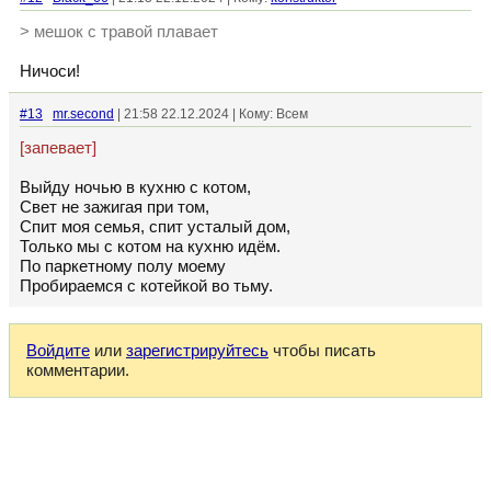
> мешок с травой плавает
Ничоси!
#13
mr.second
| 21:58 22.12.2024 | Кому: Всем
[запевает]
Выйду ночью в кухню с котом,
Свет не зажигая при том,
Спит моя семья, спит усталый дом,
Только мы с котом на кухню идём.
По паркетному полу моему
Пробираемся с котейкой во тьму.
Войдите
или
зарегистрируйтесь
чтобы писать
комментарии.