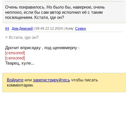
Очень понравилось. Но было бы, наверное, очень
неплохо, если бы сам автор исполнил её с таким
посвящением. Кстати, где он?
#4
Дим Димский
| 09:49 22.12.2024 | Кому:
Семен
> Кстати, где он?
Дрочит вприсядку , под щенявмерлу :
[censored]
[censored]
Тварец, хуле...
Войдите
или
зарегистрируйтесь
чтобы писать
комментарии.