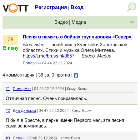
Регистрация
Вход
|
Видео | Медиа
Песня в память о бойцах группировки «Север»,
38
idiod.video
— погибших в Курской и Харьковской
В пену
областях. Стихи и музыка Олега Митяева.
https://t.me/brussinf/8857
—
Видео, Медиа
ПоморНик
04:44 22.12.2024
4 комментария | 38 за, 0 против
|
#1
ПоморНик
| 04:45 22.12.2024 | Кому: Всем
Отличная песня. Очень понравилась.
#2
Дим Димский
| 04:47 22.12.2024 | Кому: Всем
Я был в Бресте, в парке имени Первого мая, эта песня
сама вспомнилась.
#3
Семен
| 07:48 22.12.2024 | Кому: Всем