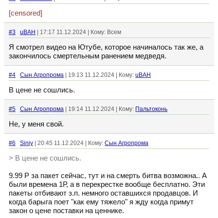
[censored]
#3
uBAH
| 17:17 11.12.2024 | Кому: Всем
Я смотрел видео на Ютубе, которое начиналось так же, а
закончилось смертельным ранением медведя.
#4
Сын Агропрома
| 19:13 11.12.2024 | Кому:
uBAH
В цене не сошлись.
#5
Сын Агропрома
| 19:14 11.12.2024 | Кому:
Пальтоконь
Не, у меня свой.
#6
Siniy
| 20:45 11.12.2024 | Кому:
Сын Агропрома
> В цене не сошлись.
9.99 Р за пакет сейчас, тут и на смерть битва возможна.. А
были времена 1Р, а в перекрестке вообще бесплатно. Эти
пакеты отбивают з.п. немного оставшихся продавцов. И
когда барыга поет "как ему тяжело" я жду когда примут
закон о цене поставки на ценнике.