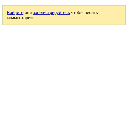
Войдите
или
зарегистрируйтесь
чтобы писать
комментарии.