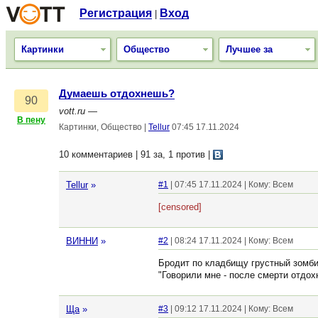
Регистрация
Вход
|
Картинки
Общество
Лучшее за
Думаешь отдохнешь?
90
vott.ru
—
В пену
Картинки, Общество
|
Tellur
07:45 17.11.2024
10 комментариев | 91 за, 1 против
|
Tellur
»
#1
| 07:45 17.11.2024 | Кому: Всем
[censored]
ВИННИ
»
#2
| 08:24 17.11.2024 | Кому: Всем
Бродит по кладбищу грустный зомби
"Говорили мне - после смерти отдохн
Ща
»
#3
| 09:12 17.11.2024 | Кому: Всем