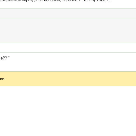
е?? "
ии.