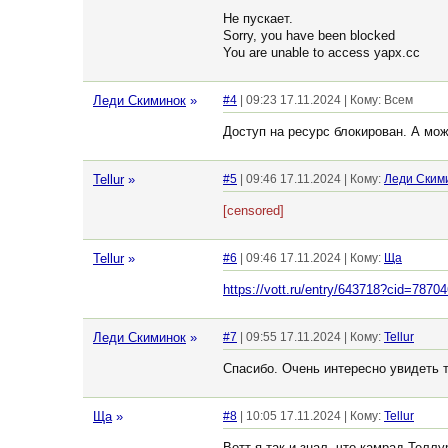
Не пускает.
Sorry, you have been blocked
You are unable to access yapx.cc
Леди Скиминок
»
#4
| 09:23 17.11.2024 | Кому: Всем
Доступ на ресурс блокирован. А можн
Tellur
»
#5
| 09:46 17.11.2024 | Кому:
Леди Ским
[censored]
Tellur
»
#6
| 09:46 17.11.2024 | Кому:
Ща
https://vott.ru/entry/643718?cid=7870
Леди Скиминок
»
#7
| 09:55 17.11.2024 | Кому:
Tellur
Спасибо. Очень интересно увидеть то
Ща
»
#8
| 10:05 17.11.2024 | Кому:
Tellur
Вотт я так и знал, что камрад Теллу