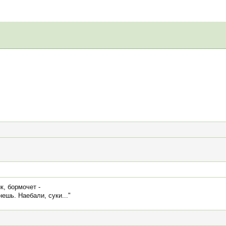
к, бормочет -
ешь. Наебали, суки..."