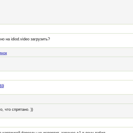
о на idiod.video загрузить?
инок
469
, что спрятано. ))
р картинкой борозды не испортит, заранее +1 в пену взбил...