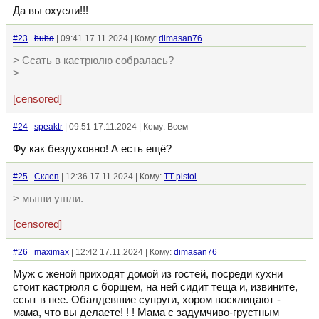
Да вы охуели!!!
#23
buba
| 09:41 17.11.2024 | Кому:
dimasan76
> Ссать в кастрюлю собралась?
>
[censored]
#24
speaktr
| 09:51 17.11.2024 | Кому: Всем
Фу как бездуховно! А есть ещё?
#25
Склеп
| 12:36 17.11.2024 | Кому:
TT-pistol
> мыши ушли.
[censored]
#26
maximax
| 12:42 17.11.2024 | Кому:
dimasan76
Муж с женой приходят домой из гостей, посреди кухни
стоит кастрюля с борщем, на ней сидит теща и, извините,
ссыт в нее. Обалдевшие супруги, хором восклицают -
мама, что вы делаете! ! ! Мама с задумчиво-грустным