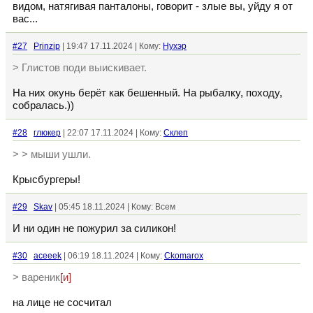
видом, натягивая панталоны, говорит - злые вы, уйду я от
вас...
#27
Prinzip
| 19:47 17.11.2024 | Кому:
Нухэр
> Глистов поди выискивает.
На них окунь берёт как бешенный. На рыбалку, походу,
собралась.))
#28
глюкер
| 22:07 17.11.2024 | Кому:
Склеп
> > мыши ушли.
Крысбургеры!
#29
Skav
| 05:45 18.11.2024 | Кому: Всем
И ни один не пожурил за силикон!
#30
aceeek
| 06:19 18.11.2024 | Кому:
Ckomarox
> вареник
[и]
на лице не сосчитал