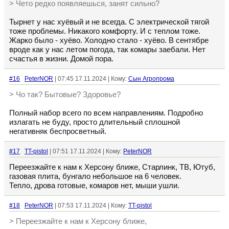
> Чето редко появляешься, занят сильно?
Тырнет у нас хуёвый и не всегда. С электрической тягой
тоже проблемы. Никакого комфорту. И с теплом тоже.
Жарко было - хуёво. Холодно стало - хуёво. В сентябре
вроде как у нас летом погода, так комары заебали. Нет
счастья в жизни. Домой пора.
#16
PeterNOR
| 07:45 17.11.2024 | Кому:
Сын Агропрома
> Чо так? Бытовые? Здоровье?
Полный набор всего по всем направлениям. Подробно
излагать не буду, просто длительный сплошной
негативняк беспросветный.
#17
TT-pistol
| 07:51 17.11.2024 | Кому:
PeterNOR
Переезжайте к нам к Херсону ближе, Старлинк, ТВ, Ютуб,
газовая плита, бунгало небольшое на 6 человек.
Тепло, дрова готовые, комаров нет, мыши ушли.
#18
PeterNOR
| 07:53 17.11.2024 | Кому:
TT-pistol
> Переезжайте к нам к Херсону ближе,