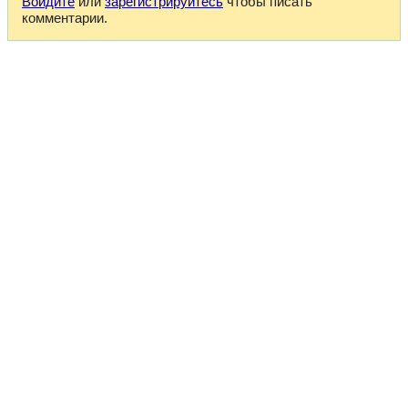
Войдите
или
зарегистрируйтесь
чтобы писать
комментарии.