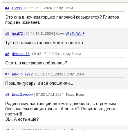
#4
Нухэр
| 06:35 17.11.2024 | Кому: Всем
Это она в ночном горшке палочкой ковыряется? Глистов
поди выискивает.
#5
heat73
| 06:42 17.11.2024 | Кому:
WhiTe WolF
Тут не только с головы может налететь
#6
dimasan76
| 06:43 17.11.2024 | Кому: Всем
Ссать в кастрюлю собралась?
#7
alex_b_1972
| 06:51 17.11.2024 | Кому: Всем
Пришли гусары и всё опошлили...
#8
Дим Димский
| 07:02 17.11.2024 | Кому: Всем
Родина ему настоящий автомат доверила , с огромным
боезапасом и ящик гранат.. А он что? Полуголых девок
постит!!!
ЗЫ. А есть ещё?