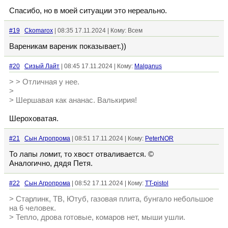
Спасибо, но в моей ситуации это нереально.
#19
Ckomarox
| 08:35 17.11.2024 | Кому: Всем
Вареникам вареник показывает.))
#20
Сизый Лайт
| 08:45 17.11.2024 | Кому:
Malganus
> > Отличная у нее.
>
> Шершавая как ананас. Валькирия!
Шероховатая.
#21
Сын Агропрома
| 08:51 17.11.2024 | Кому:
PeterNOR
То лапы ломит, то хвост отваливается. ©
Аналогично, дядя Петя.
#22
Сын Агропрома
| 08:52 17.11.2024 | Кому:
TT-pistol
> Старлинк, ТВ, Ютуб, газовая плита, бунгало небольшое
на 6 человек.
> Тепло, дрова готовые, комаров нет, мыши ушли.