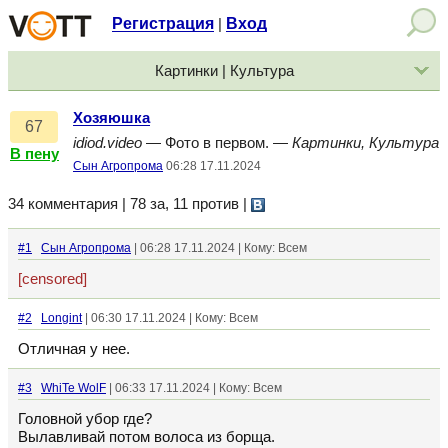
Регистрация
Вход
|
Картинки | Культура
Хозяюшка
67
idiod.video
— Фото в первом. —
Картинки, Культура
В пену
Сын Агропрома
06:28 17.11.2024
34 комментария | 78 за, 11 против
|
#1
Сын Агропрома
| 06:28 17.11.2024 | Кому: Всем
[censored]
#2
Longint
| 06:30 17.11.2024 | Кому: Всем
Отличная у нее.
#3
WhiTe WolF
| 06:33 17.11.2024 | Кому: Всем
Головной убор где?
Вылавливай потом волоса из борща.