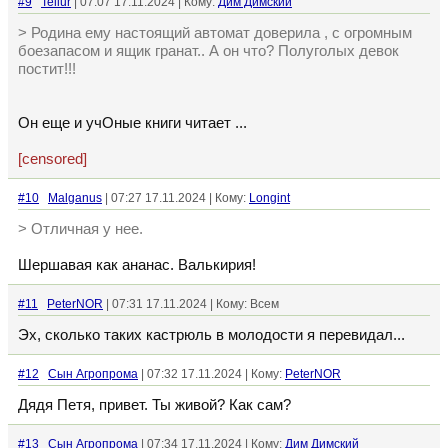
#9
Tellur
| 07:07 17.11.2024 | Кому:
Дим Димский
> Родина ему настоящий автомат доверила , с огромным
боезапасом и ящик гранат.. А он что? Полуголых девок
постит!!!
Он еще и учОные книги читает ...
[censored]
#10
Malganus
| 07:27 17.11.2024 | Кому:
Longint
> Отличная у нее.
Шершавая как ананас. Валькирия!
#11
PeterNOR
| 07:31 17.11.2024 | Кому: Всем
Эх, сколько таких кастрюль в молодости я перевидал...
#12
Сын Агропрома
| 07:32 17.11.2024 | Кому:
PeterNOR
Дядя Петя, привет. Ты живой? Как сам?
#13
Сын Агропрома
| 07:34 17.11.2024 | Кому:
Дим Димский