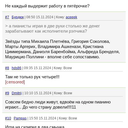
Не каждый выдержит работу в пятёрочке?
#7
Бурдюк
| 08:50 15.11.2024 | Кому:
aceeek
> а пианисты играя в две руки столько же денег
зарабатывают как исполнители рэпчика?
Звёзды типа Михаила Плетнёва, Григория Соколова,
Марты Аргерих, Владимира Ашкенази, Кристиана
Циммермана, Даниэля Баренбойма, Альфреда Бренделя,
Маурицио Поллини - вполне себе сопоставимо.
#8
hds86
| 09:35 15.11.2024 | Кому: Всем
Там не только рук четыре!!!
[censored]
#9
Dmitrij
| 10:10 15.11.2024 | Кому: Всем
Совсем бедно люди живут, вдвоём на одном пианино
играют... До чего страну довели!!!!11
#10
Pampas
| 15:50 15.11.2024 | Кому: Всем
Игра на скрипке в два смычка.