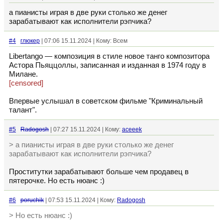
а пианисты играя в две руки столько же денег
зарабатывают как исполнители рэпчика?
#4
глюкер
| 07:06 15.11.2024 | Кому: Всем
Libertango — композиция в стиле новое танго композитора
Астора Пьяццоллы, записанная и изданная в 1974 году в
Милане.
[censored]
Впервые услышал в советском фильме "Криминальный
талант".
#5
Radogosh
| 07:27 15.11.2024 | Кому:
aceeek
> а пианисты играя в две руки столько же денег
зарабатывают как исполнители рэпчика?
Проститутки зарабатывают больше чем продавец в
пятерочке. Но есть нюанс :)
#6
poruchik
| 07:53 15.11.2024 | Кому:
Radogosh
> Но есть нюанс :)