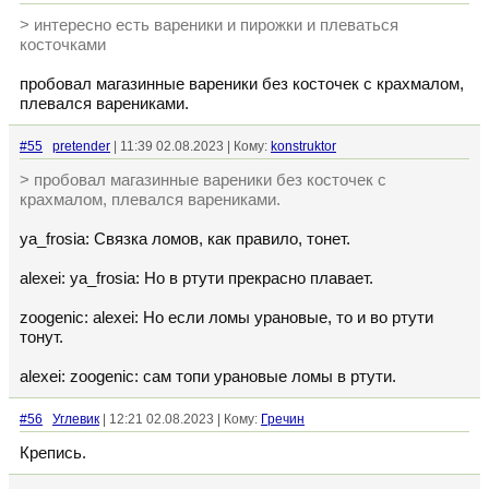
> интересно есть вареники и пирожки и плеваться
косточками
пробовал магазинные вареники без косточек с крахмалом,
плевался варениками.
#55
pretender
| 11:39 02.08.2023 | Кому:
konstruktor
> пробовал магазинные вареники без косточек с
крахмалом, плевался варениками.
ya_frosia: Связка ломов, как правило, тонет.
alexei: ya_frosia: Но в ртути прекрасно плавает.
zoogenic: alexei: Но если ломы урановые, то и во ртути
тонут.
alexei: zoogenic: сам топи урановые ломы в ртути.
#56
Углевик
| 12:21 02.08.2023 | Кому:
Гречин
Крепись.