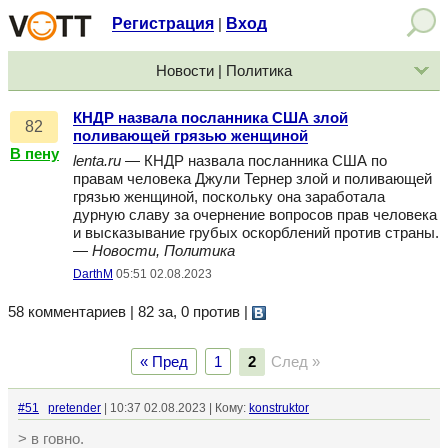
Регистрация
Вход
|
Новости | Политика
КНДР назвала посланника США злой
82
поливающей грязью женщиной
В пену
lenta.ru
— КНДР назвала посланника США по
правам человека Джули Тернер злой и поливающей
грязью женщиной, поскольку она заработала
дурную славу за очернение вопросов прав человека
и высказывание грубых оскорблений против страны.
—
Новости, Политика
DarthM
05:51 02.08.2023
58 комментариев | 82 за, 0 против
|
« Пред
1
2
След »
#51
pretender
| 10:37 02.08.2023 | Кому:
konstruktor
> в говно.