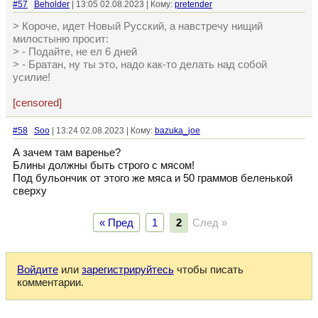
#57
Beholder
| 13:05 02.08.2023 | Кому:
pretender
> Короче, идет Новый Русский, а навстречу нищий
милостыню просит:
> - Подайте, не ел 6 дней
> - Братан, ну ты это, надо как-то делать над собой
усилие!
[censored]
#58
Soo
| 13:24 02.08.2023 | Кому:
bazuka_joe
А зачем там варенье?
Блины должны быть строго с мясом!
Под бульончик от этого же мяса и 50 граммов беленькой
сверху
« Пред
1
2
След »
Войдите
или
зарегистрируйтесь
чтобы писать
комментарии.