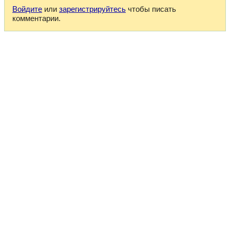
Войдите
или
зарегистрируйтесь
чтобы писать
комментарии.