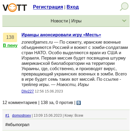
Регистрация
Вход
|
Новости | Игры
Иранцы анонсировали игру «Месть»
138
zoneofgames.ru
— По сюжету, иранские военные
В пену
объединяются Россией и воюют с зомби-солдатами
стран НАТО. Особо выделяются враги из США и
Израиля. Первая миссия будет посвящена штурму
американской биолаборатории на территории
Украины, где, собственно, и производят вирус,
превращающий украинских военных в зомби. Всего
в игре будет семь таких вот миссий. По ссылке -
трейлер игры. —
Новости, Игры
Dliv227
12:56 15.06.2023
12 комментариев | 138 за, 0 против
|
#1
domostroev
| 13:09 15.06.2023 | Кому: Всем
#ябыпограл