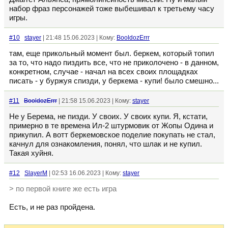
набор фраз персонажей тоже выбешивал к третьему часу
игры.
#10
stayer
| 21:48 15.06.2023 | Кому:
BooldozErrr
там, еще прикольный момент был. беркем, который топил
за то, что надо пиздить все, что не приколочено - в данном,
конкретном, случае - начал на всех своих площадках
писать - у буржуя спизди, у беркема - купи! было смешно...
#11
BooldozErrr
| 21:58 15.06.2023 | Кому:
stayer
Не у Берема, не пизди. У своих. У своих купи. Я, кстати,
примерно в те времена Ил-2 штурмовик от Жопы Одина и
прикупил. А вотт беркемовское поделие покупать не стал,
качнул для ознакомления, понял, что шлак и не купил.
Такая хуйня.
#12
SlayerM
| 02:53 16.06.2023 | Кому:
stayer
> по первой книге же есть игра
Есть, и не раз пройдена.