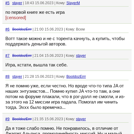
#5
stayer
| 18:43 15.06.2023 | Кому:
SlayerM
по первой книге же есть игра
[censored]
#6
BooldozErrr
| 21:00 15.06.2023 | Кому: Всем
Вотт такое можно и не с торента качнуть, а купить, чтобы
поддержать деньгой авторов.
#7
BooldozErrr
| 21:04 15.06.2023 | Кому:
stayer
Игра, кстати, вышла так себе.
#8
stayer
| 21:28 15.06.2023 | Кому:
BooldozErrr
Я не помню уже, если честно. Но вроде что-то типа JA от
наших энтузиастов... Помню купил JA что-то там, а они
потом на форуме плакали, что в рэг-долл не смогли, и из-
за этого на 12 миссии игра падала. Помогал им чинить
тогда. Эххх было времечко...
#9
BooldozErrr
| 21:35 15.06.2023 | Кому:
stayer
Да я тоже слабо помню. Не понравилось, в отличие от
Джаггет Альянса, прямолинейность миссий. Ну и малый