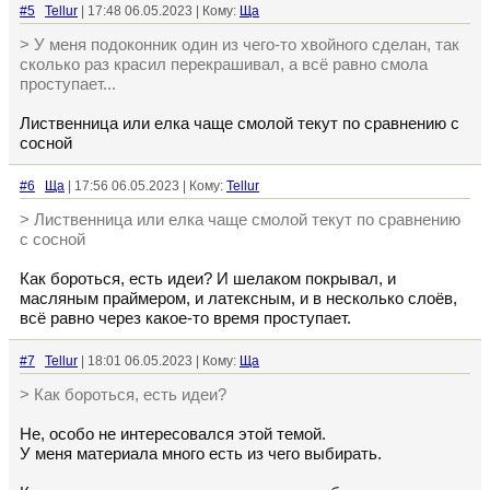
#5
Tellur
| 17:48 06.05.2023 | Кому:
Ща
> У меня подоконник один из чего-то хвойного сделан, так
сколько раз красил перекрашивал, а всё равно смола
проступает...
Лиственница или елка чаще смолой текут по сравнению с
сосной
#6
Ща
| 17:56 06.05.2023 | Кому:
Tellur
> Лиственница или елка чаще смолой текут по сравнению
с сосной
Как бороться, есть идеи? И шелаком покрывал, и
масляным праймером, и латексным, и в несколько слоёв,
всё равно через какое-то время проступает.
#7
Tellur
| 18:01 06.05.2023 | Кому:
Ща
> Как бороться, есть идеи?
Не, особо не интересовался этой темой.
У меня материала много есть из чего выбирать.