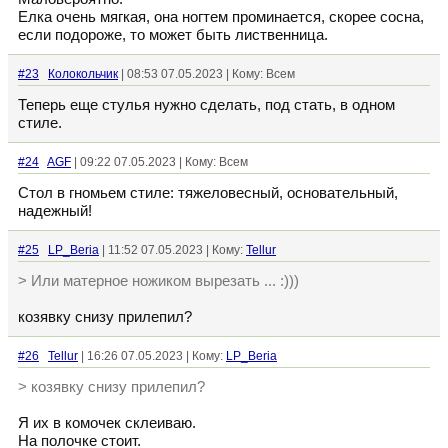
Елка очень мягкая, она ногтем проминается, скорее сосна,
если подороже, то может быть лиственница.
#23
Колокольчик
| 08:53 07.05.2023 | Кому: Всем
Теперь еще стулья нужно сделать, под стать, в одном
стиле.
#24
AGF
| 09:22 07.05.2023 | Кому: Всем
Стол в гномьем стиле: тяжеловесный, основательный,
надежный!
#25
LP_Beria
| 11:52 07.05.2023 | Кому:
Tellur
> Или матерное ножиком вырезать ... :)))
козявку снизу прилепил?
#26
Tellur
| 16:26 07.05.2023 | Кому:
LP_Beria
> козявку снизу прилепил?
Я их в комочек склеиваю.
На полочке стоит.