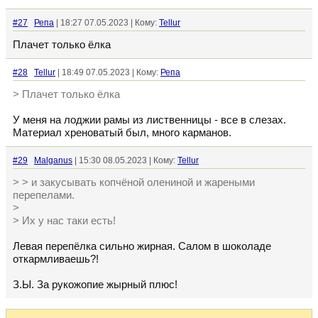
#27
Репа
| 18:27 07.05.2023 | Кому:
Tellur
Плачет только ёлка
#28
Tellur
| 18:49 07.05.2023 | Кому:
Репа
> Плачет только ёлка
У меня на лоджии рамы из лиственницы - все в слезах.
Материал хреноватый был, много карманов.
#29
Malganus
| 15:30 08.05.2023 | Кому:
Tellur
> > и закусывать копчёной олениной и жареными
перепелами.
>
> Их у нас таки есть!
Левая перепёлка сильно жирная. Салом в шоколаде
откармливаешь?!
З.Ы. За рукожопие жырный плюс!