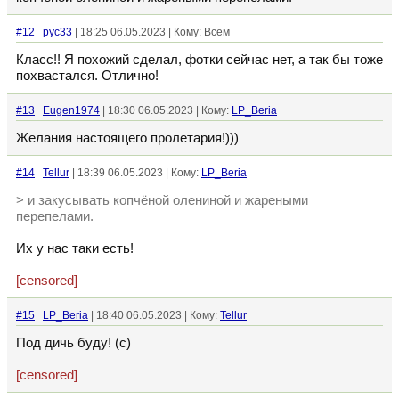
#12
рус33
| 18:25 06.05.2023 | Кому: Всем
Класс!! Я похожий сделал, фотки сейчас нет, а так бы тоже
похвастался. Отлично!
#13
Eugen1974
| 18:30 06.05.2023 | Кому:
LP_Beria
Желания настоящего пролетария!)))
#14
Tellur
| 18:39 06.05.2023 | Кому:
LP_Beria
> и закусывать копчёной олениной и жареными
перепелами.
Их у нас таки есть!
[censored]
#15
LP_Beria
| 18:40 06.05.2023 | Кому:
Tellur
Под дичь буду! (с)
[censored]