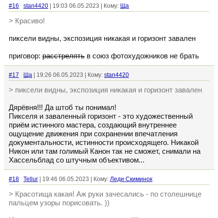
#16
stan4420
| 19:03 06.05.2023 | Кому:
Ща
> Красиво!
пиксели видны, экспозиция никакая и горизонт завален
приговор:
расстрелять
в союз фотохудожников не брать
#17
Ща
| 19:26 06.05.2023 | Кому:
stan4420
> пиксели видны, экспозиция никакая и горизонт завален
Дярёвня!!! Да штоб ты понимал!
Пикселя и заваленный горизонт - это художественный
приём истинного мастера, создающий внутреннее
ощущение движения при сохранении впечатления
документальности, истинности происходящего. Никакой
Никон или там голимый Канон так не сможет, снимали на
Хассельблад со штучным объективом...
#18
Tellur
| 19:46 06.05.2023 | Кому:
Леди Скиминок
> Красотища какая! Аж руки зачесались - по столешнице
пальцем узоры порисовать. ))