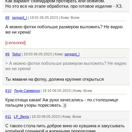
Как вариант скипидаром протирать или обжигом.
Но это все на этапе обработки, про готовое изделие - ХЗ.
#8
sergant_l
| 18:01 06.05.2023 | Кому: Всем
А можно фотки побольше размером выложить? Не видно
же ни хрена!
[censored]
#9
Tellur
| 18:03 06.05.2023 | Кому:
sergant_l
> А можно фотки побольше размером выложить? Не видно
же ни хрена!
Ты жмакни на фотку, должна крупнее открыться
#10
Леди Скиминок
| 18:16 06.05.2023 | Кому: Всем
Красотища какая! Аж руки зачесались - по столешнице
пальцем узоры порисовать. ))
#11
LP_Beria
| 18:20 06.05.2023 | Кому: Всем
С такого стола пить доброе вино из кувшина и закусывать
копчёной олениной и жареными перепелами.