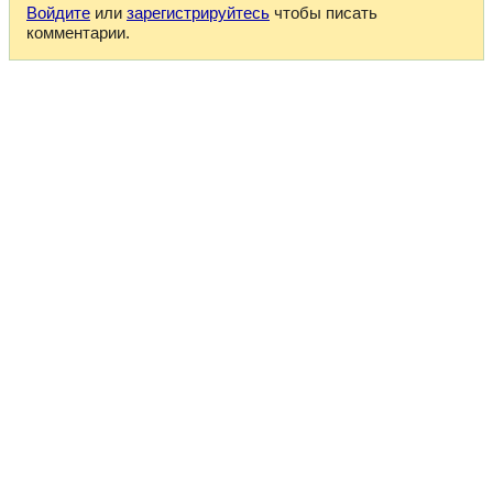
Войдите
или
зарегистрируйтесь
чтобы писать
комментарии.