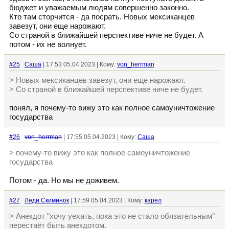
бюджет и уважаемым людям совершенно законно.
Кто там сторчится - да посрать. Новых мексиканцев
завезут, они еще нарожают.
Со страной в ближайшей перспективе ниче не будет. А
потом - их не волнует.
#25
Cаша
| 17:53 05.04.2023 | Кому:
von_herrman
> Новых мексиканцев завезут, они еще нарожают.
> Со страной в ближайшей перспективе ниче не будет.
понял, я почему-то вижу это как полное самоуничтожение
государства
#26
von_herrman
| 17:55 05.04.2023 | Кому:
Cаша
> почему-то вижу это как полное самоуничтожение
государства
Потом - да. Но мы не доживем.
#27
Леди Скиминок
| 17:59 05.04.2023 | Кому:
кaрел
> Анекдот "хочу уехать, пока это не стало обязательным"
перестаёт быть анекдотом.