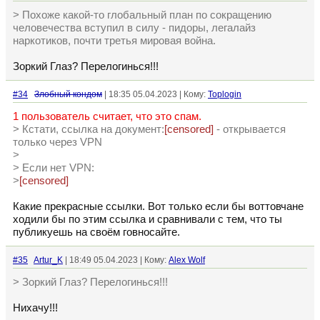
> Похоже какой-то глобальный план по сокращению
человечества вступил в силу - пидоры, легалайз
наркотиков, почти третья мировая война.
Зоркий Глаз? Перелогинься!!!
#34
Злобный кондом
| 18:35 05.04.2023 | Кому:
Toplogin
1 пользователь считает, что это спам.
> Кстати, ссылка на документ:
[censored]
- открывается
только через VPN
>
> Если нет VPN:
>
[censored]
Какие прекрасные ссылки. Вот только если бы воттовчане
ходили бы по этим ссылка и сравнивали с тем, что ты
публикуешь на своём говносайте.
#35
Artur_K
| 18:49 05.04.2023 | Кому:
Alex Wolf
> Зоркий Глаз? Перелогинься!!!
Нихачу!!!