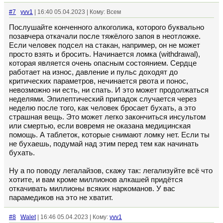
#7
yvv1
| 16:40 05.04.2023 | Кому: Всем
Послушайте конченного алкоголика, которого буквально
позавчера откачали после тяжёлого запоя в неотложке.
Если человек подсел на стакан, например, он не может
просто взять и бросить. Начинается ломка (withdrawal),
которая является очень опасным состоянием. Сердце
работает на износ, давление и пульс доходят до
критических параметров, нечинается рвота и понос,
невозможно ни есть, ни спать. И это может продолжаться
неделями. Эпилептический припадок случается через
неделю после того, как человек бросает бухать, а это
страшная вещь. Это может легко закончиться инсультом
или смертью, если вовремя не оказана медицинская
помощь. А таблеток, которые снимают ломку нет. Если ты
не бухаешь, подумай над этим перед тем как начинать
бухать.
Ну а по поводу легалайзов, скажу так: легализуйте всё что
хотите, и вам кроме миллионов алкашей придётся
откачивать миллионы всяких наркоманов. У вас
парамедиков на это не хватит.
#8
Walet
| 16:46 05.04.2023 | Кому:
yvv1