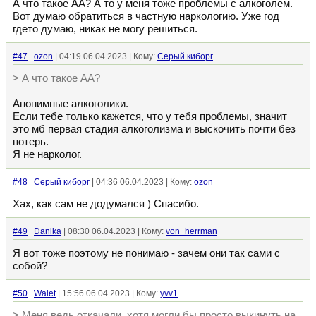
А что такое АА? А то у меня тоже проблемы с алкоголем.
Вот думаю обратиться в частную наркологию. Уже год
гдето думаю, никак не могу решиться.
#47
ozon
| 04:19 06.04.2023 | Кому:
Серый киборг
> А что такое АА?
Анонимные алкоголики.
Если тебе только кажется, что у тебя проблемы, значит
это мб первая стадия алкоголизма и выскочить почти без
потерь.
Я не нарколог.
#48
Серый киборг
| 04:36 06.04.2023 | Кому:
ozon
Хах, как сам не додумался ) Спасибо.
#49
Danika
| 08:30 06.04.2023 | Кому:
von_herrman
Я вот тоже поэтому не понимаю - зачем они так сами с
собой?
#50
Walet
| 15:56 06.04.2023 | Кому:
yvv1
> Меня ведь откачали, хотя могли бы просто выкинуть на