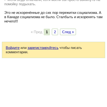
помойку подыхать.
Это не искоренённые до сих пор пережитки социализма. А
в Канаде социализма не было. Сталбыть и искоренять там
нечего!!!
« Пред
1
2
След »
Войдите
или
зарегистрируйтесь
чтобы писать
комментарии.