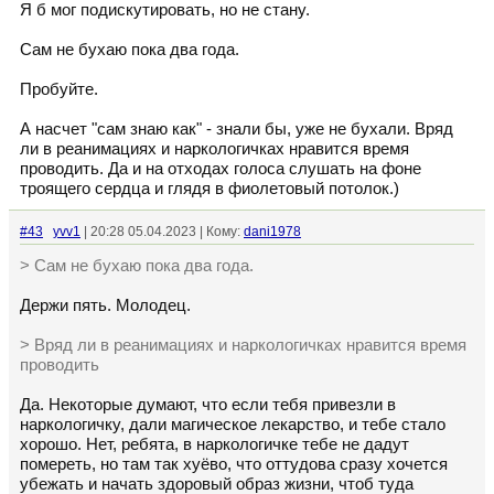
Я б мог подискутировать, но не стану.
Сам не бухаю пока два года.
Пробуйте.
А насчет "сам знаю как" - знали бы, уже не бухали. Вряд
ли в реанимациях и наркологичках нравится время
проводить. Да и на отходах голоса слушать на фоне
троящего сердца и глядя в фиолетовый потолок.)
#43
yvv1
| 20:28 05.04.2023 | Кому:
dani1978
> Сам не бухаю пока два года.
Держи пять. Молодец.
> Вряд ли в реанимациях и наркологичках нравится время
проводить
Да. Некоторые думают, что если тебя привезли в
наркологичку, дали магическое лекарство, и тебе стало
хорошо. Нет, ребята, в наркологичке тебе не дадут
помереть, но там так хуёво, что оттудова сразу хочется
убежать и начать здоровый образ жизни, чтоб туда