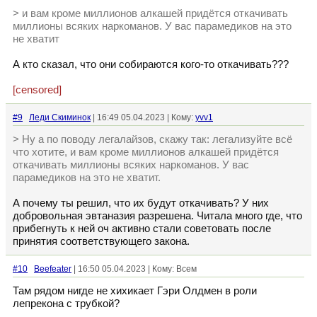
> и вам кроме миллионов алкашей придётся откачивать
миллионы всяких наркоманов. У вас парамедиков на это
не хватит
А кто сказал, что они собираются кого-то откачивать???
[censored]
#9
Леди Скиминок
| 16:49 05.04.2023 | Кому:
yvv1
> Ну а по поводу легалайзов, скажу так: легализуйте всё
что хотите, и вам кроме миллионов алкашей придётся
откачивать миллионы всяких наркоманов. У вас
парамедиков на это не хватит.
А почему ты решил, что их будут откачивать? У них
добровольная эвтаназия разрешена. Читала много где, что
прибегнуть к ней оч активно стали советовать после
принятия соответствующего закона.
#10
Beefeater
| 16:50 05.04.2023 | Кому: Всем
Там рядом нигде не хихикает Гэри Олдмен в роли
лепрекона с трубкой?