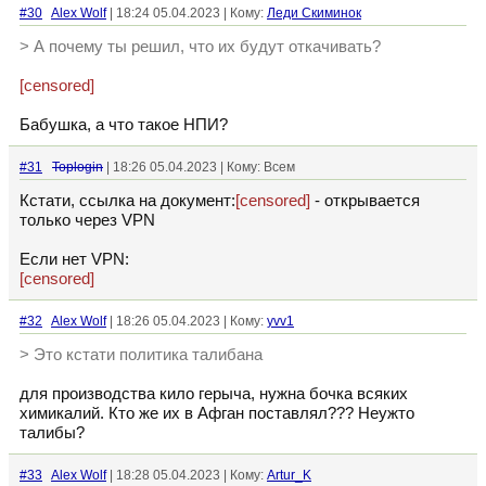
#30
Alex Wolf
| 18:24 05.04.2023 | Кому:
Леди Скиминок
> А почему ты решил, что их будут откачивать?
[censored]
Бабушка, а что такое НПИ?
#31
Toplogin
| 18:26 05.04.2023 | Кому: Всем
Кстати, ссылка на документ:
[censored]
- открывается
только через VPN
Если нет VPN:
[censored]
#32
Alex Wolf
| 18:26 05.04.2023 | Кому:
yvv1
> Это кстати политика талибана
для производства кило герыча, нужна бочка всяких
химикалий. Кто же их в Афган поставлял??? Неужто
талибы?
#33
Alex Wolf
| 18:28 05.04.2023 | Кому:
Artur_K