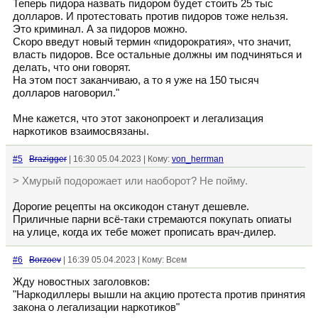
Теперь пидора назвать пидором будет стоить 25 тыс
долларов. И протестовать против пидоров тоже нельзя.
Это криминал. А за пидоров можно.
Скоро введут новый термин «пидорократия», что значит,
власть пидоров. Все остальные должны им подчиняться и
делать, что они говорят.
На этом пост заканчиваю, а то я уже на 150 тысяч
долларов наговорил."
Мне кажется, что этот законопроект и легализация
наркотиков взаимосвязаны.
#5
Brazigger
| 16:30 05.04.2023 | Кому:
von_herrman
> Хмурый подорожает или наоборот? Не пойму.
Дорогие рецепты на оксикодон станут дешевле.
Приличные парни всё-таки стремаются покупать опиаты
на улице, когда их тебе может прописать врач-дилер.
#6
Borzoev
| 16:39 05.04.2023 | Кому: Всем
Жду новостных заголовков:
"Наркодиллеры вышли на акцию протеста против принятия
закона о легализации наркотиков"