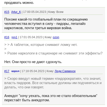
продавать можно.
#15
Artur_K
| 17:00 05.04.2023 | Кому: Всем
Похоже какой-то глобальный план по сокращению
человечества вступил в силу - пидоры, легалайз
наркотиков, почти третья мировая война.
#16
yvv1
| 17:01 05.04.2023 | Кому:
ozon
> > А таблеток, которые снимают ломку нет.
>
> Разве наркологи в стационаре не снимают эти эффекты?
Нет. Они просто не дают сдохнуть.
#17
кaрел
| 17:18 05.04.2023 | Кому:
Леди Скиминок
> Скоро введут новый термин «пидорократия», что значит,
власть пидоров. Все остальные должны им подчиняться и
делать, что они говорят.
Анекдот "хочу уехать, пока это не стало обязательным"
перестаёт быть анекдотом.