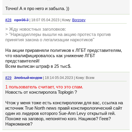
Точно! А я про него и забыла. ))
#28
egor36.3
| 18:07 05.04.2023 | Кому:
Borzoev
> Жду новостных заголовков:
> "Наркодиллеры вышли на акцию протеста против
принятия закона о легализации наркотиков"
На акции приравняли политиков к ЛГБТ представителям,
что квалифицировалось как унижение ЛГБТ
представителей!
Всем выписан штраф в 25 тыс$.
#29
Злобный кондом
| 18:14 05.04.2023 | Кому: Всем
1 пользователь считает, что это спам.
Новость от конспиролога Toplogin ?
Чтож у меня тоже есть конспирологии для вас, ссылка на
источник True North news правй конспирологический сайт
один из лидеров которого Sue-Ann Levy открытый гей.
Похоже на заговор, непонятно кого. Нациков? Геев?
Наркоманов?