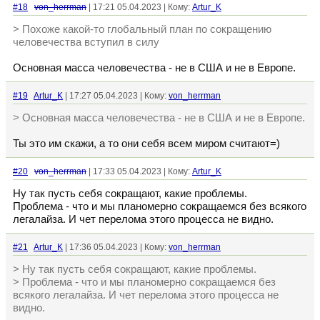
#18
von_herrman
| 17:21 05.04.2023 | Кому:
Artur_K
> Похоже какой-то глобальный план по сокращению
человечества вступил в силу
Основная масса человечества - не в США и не в Европе.
#19
Artur_K
| 17:27 05.04.2023 | Кому:
von_herrman
> Основная масса человечества - не в США и не в Европе.
Ты это им скажи, а то они себя всем миром считают=)
#20
von_herrman
| 17:33 05.04.2023 | Кому:
Artur_K
Ну так пусть себя сокращают, какие проблемы.
Проблема - что и мы планомерно сокращаемся без всякого
легалайза. И чет перелома этого процесса не видно.
#21
Artur_K
| 17:36 05.04.2023 | Кому:
von_herrman
> Ну так пусть себя сокращают, какие проблемы.
> Проблема - что и мы планомерно сокращаемся без
всякого легалайза. И чет перелома этого процесса не
видно.