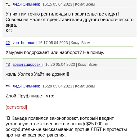
#1
Леди Скиминок
| 16:15 05.04.2023 | Кому: Всем
У них там точно рептилоиды в правительстве сидят!
Совсем не жалеют представителей другого биологического
вида.
КС
#2
von_herrman
| 16:17 05.04.2023 | Кому: Всем
Хмурый подорожает или наоборот? Не пойму.
#3
вован сидорович
| 16:26 05.04.2023 | Кому: Всем
жаль Уолтер Уайт не дожил!!!
#4
Леди Скиминок
| 16:29 05.04.2023 | Кому: Всем
Zлой Пруф пишет, что:
[censored]
"В Канаде появился законопроект, который вводит
уголовную ответственность и штраф $25.000 за
оскорбительные высказывания против ЛГБТ и протесты
против их распространения.