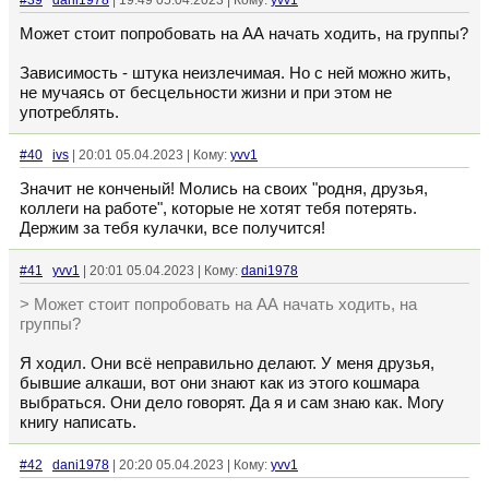
#39
dani1978
| 19:49 05.04.2023 | Кому:
yvv1
Может стоит попробовать на АА начать ходить, на группы?
Зависимость - штука неизлечимая. Но с ней можно жить,
не мучаясь от бесцельности жизни и при этом не
употреблять.
#40
ivs
| 20:01 05.04.2023 | Кому:
yvv1
Значит не конченый! Молись на своих "родня, друзья,
коллеги на работе", которые не хотят тебя потерять.
Держим за тебя кулачки, все получится!
#41
yvv1
| 20:01 05.04.2023 | Кому:
dani1978
> Может стоит попробовать на АА начать ходить, на
группы?
Я ходил. Они всё неправильно делают. У меня друзья,
бывшие алкаши, вот они знают как из этого кошмара
выбраться. Они дело говорят. Да я и сам знаю как. Могу
книгу написать.
#42
dani1978
| 20:20 05.04.2023 | Кому:
yvv1