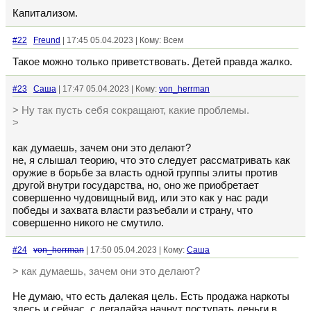
Капитализом.
#22
Freund
| 17:45 05.04.2023 | Кому: Всем
Такое можно только приветствовать. Детей правда жалко.
#23
Cаша
| 17:47 05.04.2023 | Кому:
von_herrman
> Ну так пусть себя сокращают, какие проблемы.
>
как думаешь, зачем они это делают?
не, я слышал теорию, что это следует рассматривать как
оружие в борьбе за власть одной группы элиты против
другой внутри государства, но, оно же приобретает
совершенно чудовищный вид, или это как у нас ради
победы и захвата власти разъебали и страну, что
совершенно никого не смутило.
#24
von_herrman
| 17:50 05.04.2023 | Кому:
Cаша
> как думаешь, зачем они это делают?
Не думаю, что есть далекая цель. Есть продажа наркоты
здесь и сейчас, с легалайза начнут поступать деньги в