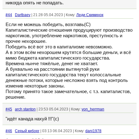
никогда опять не попадать.
#44
Dartbaev
| 21:28 05.04.2023 | Кому:
Леди Скиминок
Если не можешь победить, возглавь(С)
Капиталистические отношения продуцируют производство
наркотиков, употребление наркотиков, преступность и
прочее нехорошее.
Победить всё вот это в капитализме невозможно.
А в этом всём нехорошем крутятся большие деньги, и всё
мимо бюджета капиталистического государства.
Времена нынче тяжёлые, денег не хватает.
А буквально на расстоянии вытянутой руки
капиталистического государства текут колоссальные
денежные потоки, которые несложно взять под контроль
изменив некоторые законы.
Потому принято такое замечательное, с т.з. капиталистов,
решение.
#45
arch stanton
| 23:53 05.04.2023 | Кому:
von_herrman
"идёт канада нахуй !!!"(с)
#46
Серый киборг
| 03:13 06.04.2023 | Кому:
dani1978