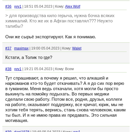
#36
yvv1
| 18:51 05.04.2023 | Кому:
Alex Wolf
> для производства кило герыча, нужна бочка всяких
химикалий. Кто же их в Афган поставлял??? Неужто
талибы?
Они же сырьё экспортируют. Как я понимаю.
#37
maximax
| 19:00 05.04.2023 | Кому:
Walet
Кстати, а Толик то где?
#38
yvv1
| 19:21 05.04.2023 | Кому: Всем
Тут спрашивают, а почему я решил, что алкашей и
наркоманов кто-то будет откачивать? А я до сих пор верю
в гуманизм. Меня ведь откачали, хотя могли бы просто
выкинуть на помойку подыхать. Во первых медики
сделали свою работу. Потом все, родня, друзья, коллеги
на работе, оказывают поддержку, все кричат, юрик, мы не
хотим тебя терять, вернись, стань снова человеком, каким
ты был. И я не имею права их предавать. Это сильная
мотивация.