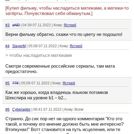
[Купил фильму, чтобы насладиться матюками, а матюки-то
затёрты. Почувствовал себя обманутым.]
#3
aND
| 04:39 07.11.2022 | Кому:
Ястреб
Верни фильму обратно, скажи что по цвету не подошло!
#4
SlayerM
| 05:08 07.11.2022 | Кому:
Ястреб
> чтобы насладиться матюками
Смотри современные российские сериалы, там мата
предостаточно.
#5
778
| 05:09 07.11.2022 | Кому:
Ястреб
Как же хорошо, когда владеешь языком потомков
Шекспира на уровне b1 – b2...
#6
Cyberaptor
| 08:41 07.11.2022 | Кому: Всем
Странно. До сих пор нет ни одного комментария "Кто это
такой, и почему его мнение должно быть мне интересно?
Втопкунах!" Вотт становится на путь исцеления, или те