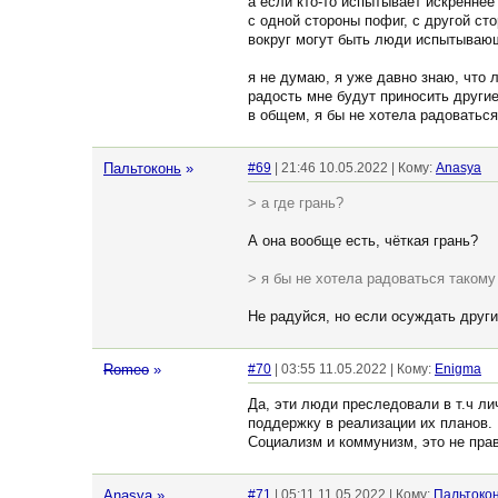
а если кто-то испытывает искренне
с одной стороны пофиг, с другой сто
вокруг могут быть люди испытывающе
я не думаю, я уже давно знаю, что л
радость мне будут приносить други
в общем, я бы не хотела радоваться
Пальтоконь
»
#69
| 21:46 10.05.2022 | Кому:
Anasya
> а где грань?
А она вообще есть, чёткая грань?
> я бы не хотела радоваться такому
Не радуйся, но если осуждать други
Romeo
»
#70
| 03:55 11.05.2022 | Кому:
Enigma
Да, эти люди преследовали в т.ч л
поддержку в реализации их планов.
Социализм и коммунизм, это не прав
Anasya
»
#71
| 05:11 11.05.2022 | Кому:
Пальтоко