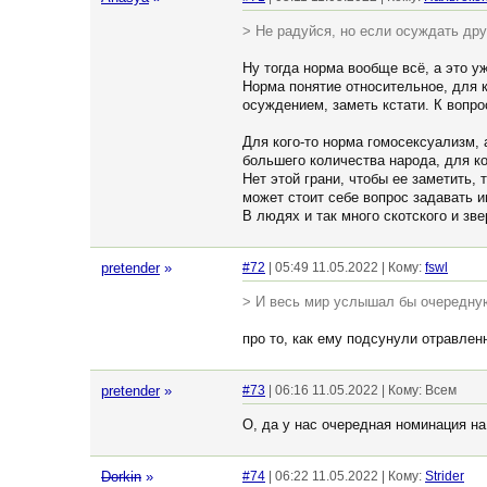
> Не радуйся, но если осуждать дру
Ну тогда норма вообще всё, а это у
Норма понятие относительное, для ко
осуждением, заметь кстати. К вопро
Для кого-то норма гомосексуализм, 
большего количества народа, для ко
Нет этой грани, чтобы ее заметить, 
может стоит себе вопрос задавать и
В людях и так много скотского и зв
pretender
»
#72
| 05:49 11.05.2022 | Кому:
fswl
> И весь мир услышал бы очередну
про то, как ему подсунули отравле
pretender
»
#73
| 06:16 11.05.2022 | Кому: Всем
О, да у нас очередная номинация н
Dorkin
»
#74
| 06:22 11.05.2022 | Кому:
Strider