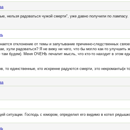
аа
ые, нельзя радоваться чужой смерти", уже давно получили по лампасу. К
нь
ачинается отклонение от темы и запутывание причинно-следственных связе
ае, хули радоваться? Я не вижу ни чего, что бы могло как-то улучшить 
е там будем). Меня ОЧЕНЬ печалит мысль, что кто-то находит в этом еди
в, то единственные, кто искренне радуются смерти, это некроманты(и то
аа
ущей ситуации. Господь с юмором, определил его видимо в котел рядышк
нь