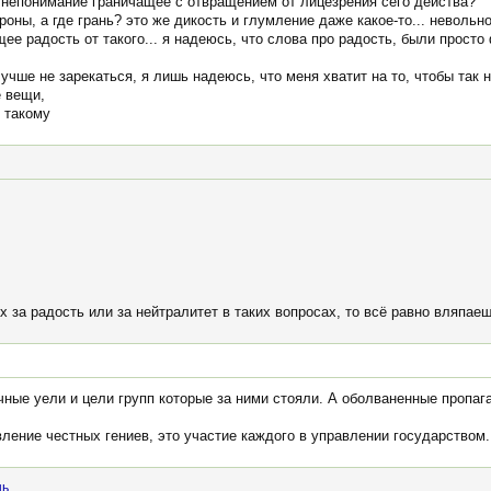
е непонимание граничащее с отвращением от лицезрения сего действа?
роны, а где грань? это же дикость и глумление даже какое-то... невольн
е радость от такого... я надеюсь, что слова про радость, были просто
учше не зарекаться, я лишь надеюсь, что меня хватит на то, чтобы так 
е вещи,
 такому
х за радость или за нейтралитет в таких вопросах, то всё равно вляпае
ичные уели и цели групп которые за ними стояли. А оболваненные пропа
ление честных гениев, это участие каждого в управлении государством.
нь