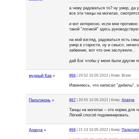
а чему радоваться то? ну умер, да у
все эти танцы на могилах, смотрят
и вот интересно, если мне противно
такой "логикой" здесь руководствую
на мой взгляд, радоваться есть смыс
умер в старости, ну и смысл, ничего
забвение, вот что они заслужили...
дай Бог чтобы у меня были другие 
мудрый Каа
»
#66
| 20:52 10.05.2022 | Кому: Всем
Извиняюсь, что написал "дебилы", э
Пальтоконь
»
#67
| 20:55 10.05.2022 | Кому:
Anasya
Танцы на могилах – это норма для че
Лёгкий способ подоминировать.
Anasya
»
#68
| 21:13 10.05.2022 | Кому:
Пальтоко