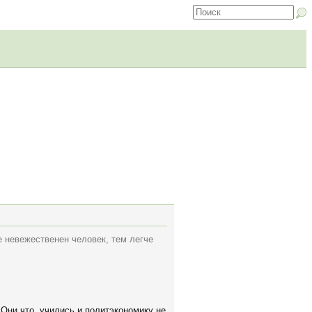
 невежественен человек, тем легче
Они что, учились и политэкономику не