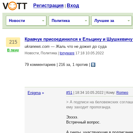
Регистрация
Вход
|
Новости
Политика
Лучшее за
Кравчук присоединился к Ельцину и Шушкевичу 
215
ukranews.com
— Жаль что не дожил до суда
В пену
Новости, Политика
|
tonyware
17:18 10.05.2022
79 комментариев | 216 за, 1 против
|
Enigma
»
#51
| 18:34 10.05.2022 | Кому:
Romeo
> А подписи на беловежских соглаш
ему заходит пропоганда.
Эээээ.
Встречный вопрос.
А гниды, участвующие в подписании