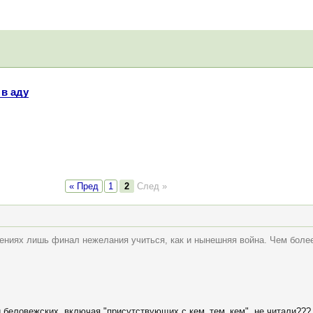
в аду
« Пред
1
2
След »
ениях лишь финал нежелания учиться, как и нынешняя война. Чем более
 беловежских, включая "присутствующих с кем_тем_кем", не читали??? 