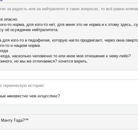
гих за радость или за нейтралитет в таких вопросах, то всё равно вляп
же опасно.
го-то норма, для кого-то нет, для меня это не норма и к этому здесь, с
су об осуждение нейтралитета.
а для кого-то и педофелия, которую нагло продвигают, через окна оверт
го-то и нацизм норма.
тогда
ногда, насколько человечно то или иное мое отношение к чему-либо?
ериного, но мы же отличаемся? хочется верить.
ю героическую историю
вещества
нные
не
известно чем
?
а Мачту Года?™