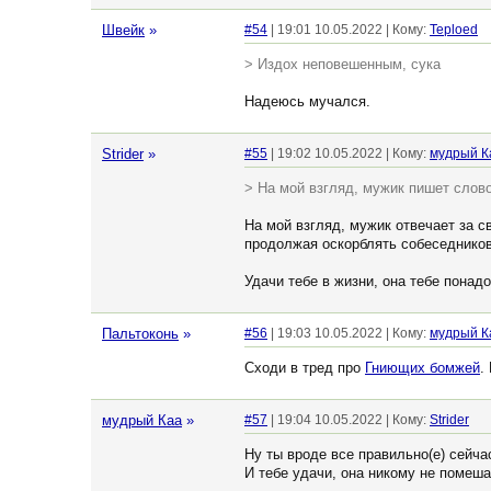
Швейк
»
#54
| 19:01 10.05.2022 | Кому:
Teploed
> Издох неповешенным, сука
Надеюсь мучался.
Strider
»
#55
| 19:02 10.05.2022 | Кому:
мудрый К
> На мой взгляд, мужик пишет слово
На мой взгляд, мужик отвечает за с
продолжая оскорблять собеседников
Удачи тебе в жизни, она тебе понадо
Пальтоконь
»
#56
| 19:03 10.05.2022 | Кому:
мудрый К
Сходи в тред про
Гниющих бомжей
.
мудрый Каа
»
#57
| 19:04 10.05.2022 | Кому:
Strider
Ну ты вроде все правильно(е) сейча
И тебе удачи, она никому не помеша