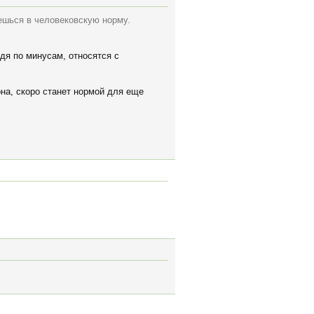
аешься в человековскую норму.
удя по минусам, относятся с
она, скоро станет нормой для еще