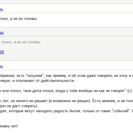
нь
чно, а не из головы.
аа
точно, а не из головы.
109
нь
риязни, есть "похуизм", как пример, я об этом даже говорить не хочу и
уевую, и отвлекают от действительности.
о или плохо, твои дела плохи, когда о тебе вообще ни как не говорят" (с)
 лет, он ничего не решает (и возможно не решал). Есть мнение, и не толь
он не даст соврать).
дях, которые могут находить радость бытия, только от таких "событий".
онажу нет!