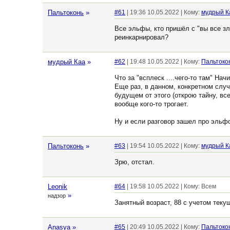
Пальтоконь
»
#61
| 19:36 10.05.2022 | Кому:
мудрый К
Все эльфы, кто пришёл с "вы все зл
реинкарнировал?
мудрый Каа
»
#62
| 19:48 10.05.2022 | Кому:
Пальтоко
Что за "всплеск ....чего-то там" Н
Еще раз, в данном, конкретном случ
будущем от этого (открою тайну, вс
вообще кого-то трогает.
Ну и если разговор зашел про эльфо
Пальтоконь
»
#63
| 19:54 10.05.2022 | Кому:
мудрый К
Зрю, отстал.
Leonik
#64
| 19:58 10.05.2022 | Кому: Всем
»
надзор
Занятный возраст, 88 с учетом тек
Anasya
»
#65
| 20:49 10.05.2022 | Кому:
Пальтоко