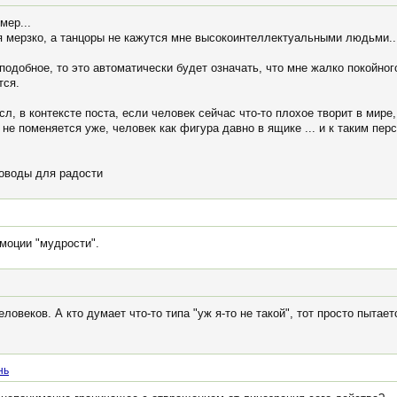
мер...
ся мерзко, а танцоры не кажутся мне высокоинтеллектуальными людьми..
 подобное, то это автоматически будет означать, что мне жалко покойног
тся.
л, в контексте поста, если человек сейчас что-то плохое творит в мире,
 не поменяется уже, человек как фигура давно в ящике ... и к таким пер
поводы для радости
моции "мудрости".
ловеков. А кто думает что-то типа "уж я-то не такой", тот просто пытае
нь