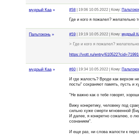
мудрый Каа
»
#58
| 19:06 10.05.2022 | Кому:
Пальтоко
Где и кого я пожалел? желательно то
Пальтоконь
»
#59
| 19:19 10.05.2022 | Кому:
мудрый К
> Где и кого я пожалел? желательно 
https://vott.ru/entry/610522?cid=7199
мудрый Каа
»
#60
| 19:34 10.05.2022 | Кому:
Пальтоко
И где жалость? Вроде как верхом неп
посты" сохраняют память, пусть и х
"Не важно как о тебе говорят, хорош
Вижу конкретику, человеку под сраку
сильно хуже смерти мгновенной (Бид
И далее, я конкретно сожалею, о лю
сознанием".
И еще раз, ни слова жалости к перс