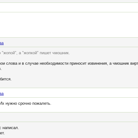
аа
 "жопой", а "жопкой" пишет чмошник.
вои слова и в случае необходимости приносит извинения, а чмошник вирт
.
бится.
аа
 Их нужно срочно пожалеть.
с написал.
ет.