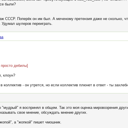
все были?
аж СССР. Поперёк он им был. А меченому претензия даже не сколько, что
ь. Удумал шулеров переиграть.
аа
 просто дебилы]
л, клоун?
в коллектив - он утрется, но если коллектив плюнет в ответ - ты захлеб
во "мудрый" я воспринял в общем. Так это моя оценка мировозрения друг
ысказывать свое мнение, обсуждать мнение других.
жопой", а "жопкой" пишет чмошник.