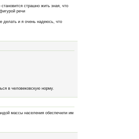
о становится страшно жить зная, что
 фигурой речи
не делать и я очень надеюсь, что
шься в человековскую норму.
гандой массы населения обеспечили им