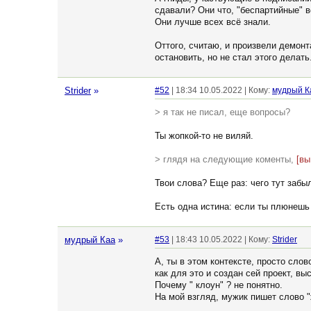
сдавали? Они что, "беспартийные" 
Они лучше всех всё знали.
Оттого, считаю, и произвели демонт
остановить, но не стал этого делат
Strider
»
#52
| 18:34 10.05.2022 | Кому:
мудрый К
> я так не писал, еще вопросы?
Ты жопкой-то не виляй.
> глядя на следующие коменты,
[вы
Твои слова? Еще раз: чего тут забы
Есть одна истина: если ты плюнешь 
мудрый Каа
»
#53
| 18:43 10.05.2022 | Кому:
Strider
А, ты в этом контексте, просто сло
как для это и создан сей проект, в
Почему " клоун" ? не понятно.
На мой взгляд, мужик пишет слово "