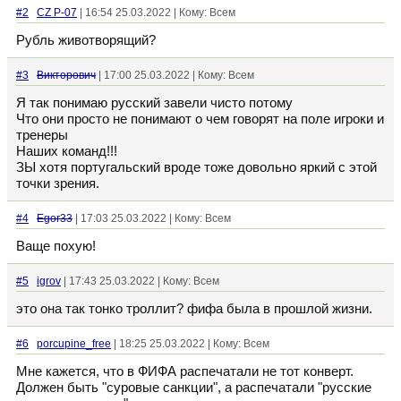
#2
CZ P-07
| 16:54 25.03.2022 | Кому: Всем
Рубль животворящий?
#3
Викторович
| 17:00 25.03.2022 | Кому: Всем
Я так понимаю русский завели чисто потому
Что они просто не понимают о чем говорят на поле игроки и
тренеры
Наших команд!!!
ЗЫ хотя португальский вроде тоже довольно яркий с этой
точки зрения.
#4
Egor33
| 17:03 25.03.2022 | Кому: Всем
Ваще похую!
#5
igrov
| 17:43 25.03.2022 | Кому: Всем
это она так тонко троллит? фифа была в прошлой жизни.
#6
porcupine_free
| 18:25 25.03.2022 | Кому: Всем
Мне кажется, что в ФИФА распечатали не тот конверт.
Должен быть "суровые санкции", а распечатали "русские