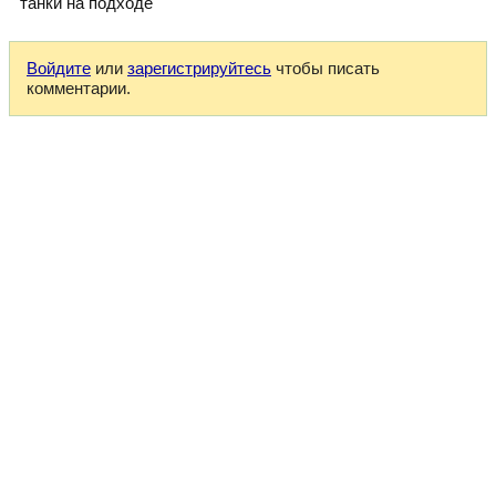
танки на подходе"
Войдите
или
зарегистрируйтесь
чтобы писать
комментарии.