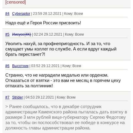
[censored]
#4
Cyberaptor
| 23:59 28.12.2021 | Кому: Всем
Надо ещё и Героя России присвоить!
#5
Иисусе{4K}
| 02:24 29.12.2021 | Кому: Всем
Уволить нахуй, за профнепригодность. И за то, что
смущает умы коллег по службе. А если вдруг каждый
брать перестанет?!
#6
Высотник
| 03:52 29.12.2021 | Кому: Всем
Странно, что не наградили медалью или орденом.
Отказаться от взятки - это вам не месяц в горячем цеху
отпахать за полтинник!
#7
Strider
| 04:53 29.12.2021 | Кому: Всем
> Ранее сообщалось, что в декабре сотрудник
администрации Каменского района пыталась дать взятку в
размере 3 млн рублей вице-губернатору Сергею Федотову
за то, чтобы он поспособствовал ее победе в конкурсе на
должность главы администрации района.