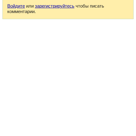
Войдите
или
зарегистрируйтесь
чтобы писать
комментарии.