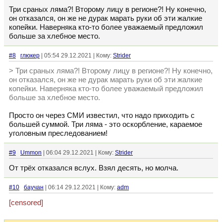
Три сраных ляма?! Второму лицу в регионе?! Ну конечно,
он отказался, он же не дурак марать руки об эти жалкие
копейки. Наверняка кто-то более уважаемый предложил
больше за хлебное место.
#8
глюкер
| 05:54 29.12.2021 | Кому:
Strider
> Три сраных ляма?! Второму лицу в регионе?! Ну конечно,
он отказался, он же не дурак марать руки об эти жалкие
копейки. Наверняка кто-то более уважаемый предложил
больше за хлебное место.
Просто он через СМИ известил, что надо приходить с
большей суммой. Три ляма - это оскорбление, караемое
уголовным преследованием!
#9
Ummon
| 06:04 29.12.2021 | Кому:
Strider
От трёх отказался вслух. Взял десять, но молча.
#10
баучан
| 06:14 29.12.2021 | Кому:
adm
[censored]