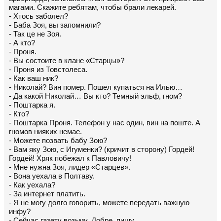
магами. Скажите ребятам, чтобы брали лекарей.
- Хтось заболел?
- Баба Зоя, вы запомнили?
- Так це не Зоя.
- А кто?
- Проня.
- Вы состоите в клане «Старцы»?
- Проня из Товстолеса.
- Как ваш ник?
- Николай? Вин помер. Пошел купаться на Илью…
- Да какой Николай… Вы кто? Темный эльф, гном?
- Поштарка я.
- Кто?
- Поштарка Проня. Телефон у нас один, вин на поште. А
гномов нияких немае.
- Можете позвать бабу Зою?
- Вам яку Зою, с Игуменки? (кричит в сторону) Гордей!
Гордей! Хряк побежал к Павловичу!
- Мне нужна Зоя, лидер «Старцев».
- Вона уехала в Полтаву.
- Как уехала?
- За интернет платить.
- Я не могу долго говорить, можете передать важную
инфу?
- Сейчас газету возьму. Добре, пишу.