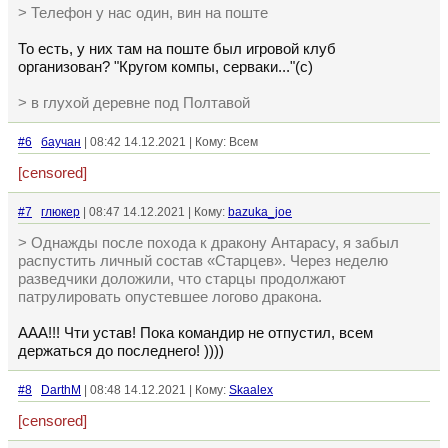
> Телефон у нас один, вин на поште
То есть, у них там на поште был игровой клуб
организован? "Кругом компы, серваки..."(с)
> в глухой деревне под Полтавой
#6
баучан
| 08:42 14.12.2021 | Кому: Всем
[censored]
#7
глюкер
| 08:47 14.12.2021 | Кому:
bazuka_joe
> Однажды после похода к дракону Антарасу, я забыл
распустить личный состав «Старцев». Через неделю
разведчики доложили, что старцы продолжают
патрулировать опустевшее логово дракона.
ААА!!! Чти устав! Пока командир не отпустил, всем
держаться до последнего! ))))
#8
DarthM
| 08:48 14.12.2021 | Кому:
Skaalex
[censored]