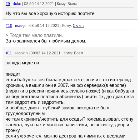
#9
duke
| 08:50 14.12.2021 | Кому: Всем
Ну что вы все хорошую историю портите!
#10
maugli
| 08:58 14.12.2021 | Кому:
Склеп
> Тогда там мало платили.
Зато занимался бы любимым делом.
#11
sashkin
| 09:03 14.12.2021 | Кому: Всем
зануда моде он
пиздит
если бабушка зоя была в драк сете, значит это интерлюд
хроники, а вышли они в 2007. на оф серверах(в европе)
(пиратки в россии появились сильно позже) (и как бабушка
из под полтавы платила абонентку) рейты 1х, до драк сета
там задротить и задротить.
и вообще, дион - нубский замок, никогда не был
труднодоступным
че там скринить\чертить для осады? голема вызвал, стену
сломал, лукопак и магопак зачистили, по ассисту, двор и
тронку
если уж хочется, можно дестров на лимитах с веслами