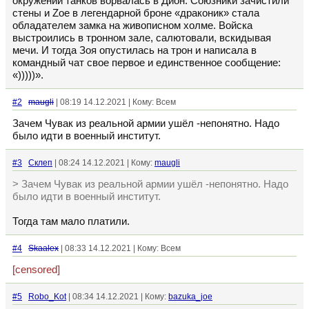
окружении танков ворвалась в Дион. Союзники зачистили
стены и Zoe в легендарной броне «драконик» стала
обладателем замка на живописном холме. Войска
выстроились в тронном зале, салютовали, вскидывая
мечи. И тогда Зоя опустилась на трон и написала в
командный чат свое первое и единственное сообщение:
«)))))».
#2
maugli
| 08:19 14.12.2021 | Кому: Всем
Зачем Чувак из реальной армии ушёл -непонятно. Надо
было идти в военный институт.
#3
Склеп
| 08:24 14.12.2021 | Кому:
maugli
> Зачем Чувак из реальной армии ушёл -непонятно. Надо
было идти в военный институт.
Тогда там мало платили.
#4
Skaalex
| 08:33 14.12.2021 | Кому: Всем
[censored]
#5
Robo_Kot
| 08:34 14.12.2021 | Кому:
bazuka_joe