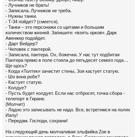
- Лучников не брать!
- Записала. Лучников не треба.
- Нужны танки.
- Т-34 пойдет? (смеется).
- Танки – это персонажи со щитами и большим
количеством жизней. Запишите: «взять орков». Дарк
Авенжер подойдет.
- Дарт Вейдер?
- Человек с пантерой.
- Записала, пантера. Ох, божечки. У нас тут подбитая
Пантера прямо в поле стояла до пятьдесят семого года…
Ще щось?
- Когда «Толтек» зачистит стены, Зоя кастует статую.
- Шо вона робе?
- Кастует статую.
- Колдуе?
- Пусть будет колдует. Если нас отбросят, точка сбора -
телепорт в Гиране.
(Молчит)
- Ладно это записывать не надо. Все, встретимся на полях
Иалу!
- Передам. Господи, сохрани!
На следующий день молчаливая эльфийка Zoe в