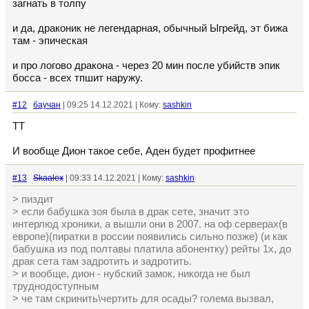
загнать в толпу
и да, драконик не легендарная, обычный Ыгрейд, эт бижа
там - эпическая
и про логово дракона - через 20 мин после убийств эпик
босса - всех тпшит наружу.
#12
баучан
| 09:25 14.12.2021 | Кому:
sashkin
ТТ
И вообще Дион такое себе, Аден будет профитнее
#13
Skaalex
| 09:33 14.12.2021 | Кому:
sashkin
> пиздит
> если бабушка зоя была в драк сете, значит это
интерлюд хроники, а вышли они в 2007. на оф серверах(в
европе)(пиратки в россии появились сильно позже) (и как
бабушка из под полтавы платила абонентку) рейты 1х, до
драк сета там задротить и задротить.
> и вообще, дион - нубский замок, никогда не был
труднодоступным
> че там скринить\чертить для осады? голема вызвал,