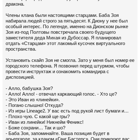
дракона.
Члены клана были настоящими старцами. Баба Зоя
набирала людей строго за пятьдесят. К Диону у нее был
особый интерес. По легенде, именно на Дионском рынке
Зоя из-под Полтовы повстречала своего будущего
заместителя деда Михая из Дубоссар. Я планировал
отдать «Старцам» этот лакомый кусочек виртуального
пространства.
Установить скайп Зоя не смогла. Зато у меня был номер ее
городского телефона. Я позвонил перед штурмом, чтобы
провести инструктаж и ознакомить командира с
диспозицией.
- Алло, бабушка Зоя?
- Алло! Алло! - отвечал каркающий голос. - Хто це?
- Это Иван из «линейки».
- Погано слышно! Откуда?
- Из игры Lineage2. У вас есть под рукой лист бумаги и…
- Плохо чую. С какой ще гры?
- Иван из линейки! Никнейм Феникс!
- Боже сохрани… Так и шо?
- Баба Зоя, запоминайте. Ваша позиция будет в
арьергарде, за кланом «Ганг Бастерс». Они прикроют вас