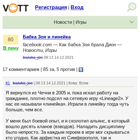
Регистрация
Вход
|
Новости | Игры
Бабка Зоя и линейка
80
facebook.com
— Как бабка Зоя брала Дион —
В пену
Новости, Игры
bazuka_joe
08:13 14.12.2021
17 комментариев | 85 за, 5 против
|
#1
bazuka_joe
| 08:13 14.12.2021 | Кому: Всем
Я вернулся из Чечни в 2005 и, пока искал работу на
гражданке, плотно подсел на сетевую игру «Lineage2». У
нас ее называли «линейка». Играли в линейку тогда чуть
больше, чем все.
У меня был боевой опыт, и я сколотил альянс, в который
вошло десять кланов (взводов). Наладить дисциплину
было непросто. За каждым героем в игре мог скрываться
кто угодно. Как арфистка из Симферополя, так и