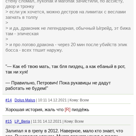
стену сломал, лукопак и магопак зачистили, по ассисту,
двор и тронку
> если уж хочется, можно дестров на лимитах с веслами
загнать в толпу
>
> и да, драконик не легендарная, обычный Ыгрейд, эт бижа
там - эпическая
>
> и про логово дракона - через 20 мин после убийств эпик
босса - всех тпшит наружу.
"— Как еб твою мать, так бля пиздец, а как ебаный в рот,
так ни хуя!
— Правильно, Петрович! Пока рукавицы не дадут
работать не будем!"
#14
Dolus Malus
| 10:11 14.12.2021 | Кому: Всем
Хорошая история, жаль что
[R]
пиздёжь
#15
LP_Beria
| 11:31 14.12.2021 | Кому: Всем
Залипал я в грепу в 2012. Наверное, мало кто знает, что