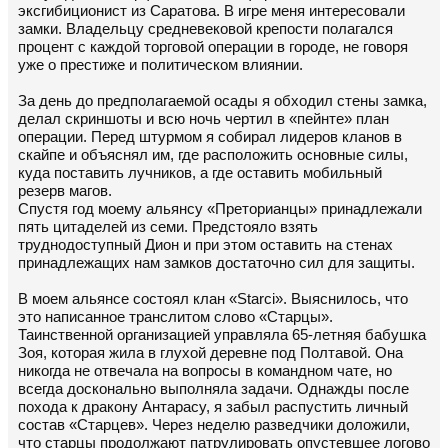
эксгибиционист из Саратова. В игре меня интересовали
замки. Владельцу средневековой крепости полагался
процент с каждой торговой операции в городе, не говоря
уже о престиже и политическом влиянии.
За день до предполагаемой осады я обходил стены замка,
делал скриншоты и всю ночь чертил в «пейнте» план
операции. Перед штурмом я собирал лидеров кланов в
скайпе и объяснял им, где расположить основные силы,
куда поставить лучников, а где оставить мобильный
резерв магов.
Спустя год моему альянсу «Преторианцы» принадлежали
пять цитаделей из семи. Предстояло взять
труднодоступный Дион и при этом оставить на стенах
принадлежащих нам замков достаточно сил для защиты.
В моем альянсе состоял клан «Starci». Выяснилось, что
это написанное транслитом слово «Старцы».
Таинственной организацией управляла 65-летняя бабушка
Зоя, которая жила в глухой деревне под Полтавой. Она
никогда не отвечала на вопросы в командном чате, но
всегда досконально выполняла задачи. Однажды после
похода к дракону Антарасу, я забыл распустить личный
состав «Старцев». Через неделю разведчики доложили,
что старцы продолжают патрулировать опустевшее логово