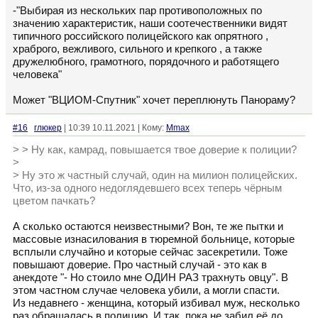
-"Выбирая из нескольких пар противоположных по
значению характеристик, наши соотечественники видят
типичного российского полицейского как опрятного ,
храброго, вежливого, сильного и крепкого , а также
дружелюбного, грамотного, порядочного и работящего
человека"
Может "ВЦИОМ-Спутник" хочет переплюнуть Панораму?
#16
глюкер
| 10:39 10.11.2021 | Кому:
Mmax
> > Ну как, камрад, повышается твое доверие к полиции?
>
> Ну это ж частный случай, один на милион полицейских.
Что, из-за одного недоглядевшего всех теперь чёрным
цветом пачкать?
А сколько остаются неизвестными? Вон, те же пытки и
массовые изнасилования в тюремной больнице, которые
всплыли случайно и которые сейчас засекретили. Тоже
повышают доверие. Про частный случай - это как в
анекдоте "- Но стоило мне ОДИН РАЗ трахнуть овцу". В
этом частном случае человека убили, а могли спасти.
Из недавнего - женщина, который избивал муж, несколько
раз обращалась в полицию. И так, пока не забил её до