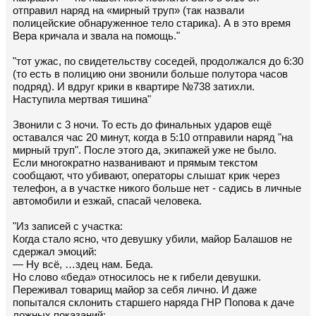
отправил наряд на «мирный труп» (так назвали
полицейские обнаруженное тело старика). А в это время
Вера кричала и звала на помощь."
"тот ужас, по свидетельству соседей, продолжался до 6:30
(то есть в полицию они звонили больше полутора часов
подряд). И вдруг крики в квартире №738 затихли.
Наступила мертвая тишина"
Звонили с 3 ночи. То есть до финальных ударов ещё
оставался час 20 минут, когда в 5:10 отправили наряд "на
мирный труп". После этого да, экипажей уже не было.
Если многократно названивают и прямым текстом
сообщают, что убивают, операторы слышат крик через
телефон, а в участке никого больше нет - садись в личные
автомобили и езжай, спасай человека.
"Из записей с участка:
Когда стало ясно, что девушку убили, майор Балашов не
сдержал эмоций:
— Ну всё, …здец нам. Беда.
Но слово «беда» относилось не к гибели девушки.
Переживал товарищ майор за себя лично. И даже
попытался склонить старшего наряда ГНР Попова к даче
ложных показаний: