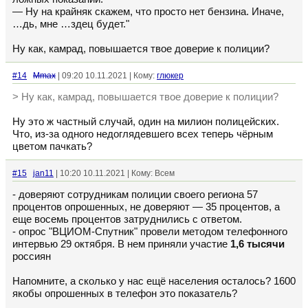
— Ну на крайняк скажем, что просто нет бензина. Иначе,
…дь, мне …здец будет."
Ну как, камрад, повышается твое доверие к полиции?
#14
Mmax
| 09:20 10.11.2021 | Кому:
глюкер
> Ну как, камрад, повышается твое доверие к полиции?
Ну это ж частный случай, один на милион полицейских.
Что, из-за одного недоглядевшего всех теперь чёрным
цветом пачкать?
#15
jan11
| 10:20 10.11.2021 | Кому: Всем
- доверяют сотрудникам полиции своего региона 57
процентов опрошенных, не доверяют — 35 процентов, а
еще восемь процентов затруднились с ответом.
- опрос "ВЦИОМ-Спутник" провели методом телефонного
интервью 29 октября. В нем приняли участие
1,6 тысячи
россиян
Напомните, а сколько у нас ещё населения осталось? 1600
якобы опрошенных в телефон это показатель?