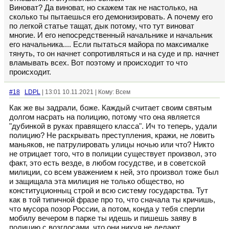
Виноват? Да виноват, но скажем так не настолько, на
сколько ты пытаешься его демонизировать. А почему его
по легкой статье тащат, дык потому, что тут виноват
многие. И его непосредственный начальнике и начальник
его начальника.... Если пытаться майора по максималке
тянуть, то он начнет сопротивляться и на суде и пр. начнет
вламывать всех. Вот поэтому и происходит то что
происходит.
#18
LDPL
| 13:01 10.11.2021 | Кому: Всем
Как же вы задрали, боже. Каждый считает своим святым
долгом насрать на полицию, потому что она является
"дубинкой в руках правящего класса". Ич то теперь, удали
полицию? Не раскрывать преступления, кражи, не ловить
маньяков, не патрулировать улицы ночью или что? Никто
не отрицает того, что в полиции существует произвол, это
факт, это есть везде, в любом госудстве, и в советской
милиции, со всем уважением к ней, это произвол тоже был
и защищала эта милиция не только общество, но
конституционныц строй и всю систему государства. Тут
как в той типичной фразе про то, что сначала ты кричишь,
что мусора позор России, а потом, конда у тебя сперли
мобилу вечером в парке ты идешь и пишешь заяву в
полицию с возглосами, что они нихуя не делают.