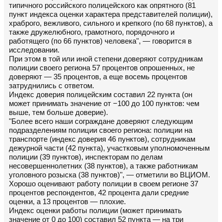
типичного российского полицейского как опрятного (81
пункт индекса оценки характера представителей полиции),
храброго, вежливого, сильного и крепкого (по 68 пунктов), а
также дружелюбного, грамотного, порядочного и
работящего (по 66 пунктов) человека", — говорится в
исследовании.
При этом в той или иной степени доверяют сотрудникам
полиции своего региона 57 процентов опрошенных, не
доверяют — 35 процентов, а еще восемь процентов
затруднились с ответом.
Индекс доверия полицейским составил 22 пункта (он
может принимать значение от −100 до 100 пунктов: чем
выше, тем больше доверие).
"Более всего наши сограждане доверяют следующим
подразделениям полиции своего региона: полиции на
транспорте (индекс доверия 46 пунктов), сотрудникам
дежурной части (42 пункта), участковым уполномоченным
полиции (39 пунктов), инспекторам по делам
несовершеннолетних (38 пунктов), а также работникам
уголовного розыска (38 пунктов)", — отметили во ВЦИОМ.
Хорошо оценивают работу полиции в своем регионе 37
процентов респондентов, 42 процента дали средние
оценки, а 13 процентов — плохие.
Индекс оценки работы полиции (может принимать
значение от 0 до 100) составил 52 пункта — на три