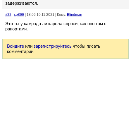
задерживаются.
#22
cp866
| 18:06 10.11.2021 | Кому:
Blindman
Это ты у камрада ли карела спроси, как оно там с
рапортами.
Войдите
или
зарегистрируйтесь
чтобы писать
комментарии.