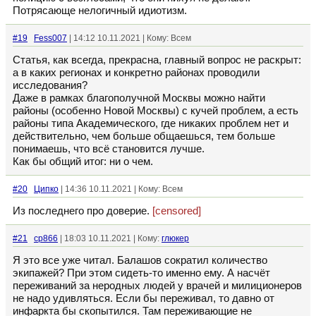
Потрясающе нелогичный идиотизм.
#19
Fess007
| 14:12 10.11.2021 | Кому: Всем
Статья, как всегда, прекрасна, главный вопрос не раскрыт:
а в каких регионах и конкретно районах проводили
исследования?
Даже в рамках благополучной Москвы можно найти
районы (особенно Новой Москвы) с кучей проблем, а есть
районы типа Академического, где никаких проблем нет и
действительно, чем больше общаешься, тем больше
понимаешь, что всё становится лучше.
Как бы общий итог: ни о чем.
#20
Ципко
| 14:36 10.11.2021 | Кому: Всем
Из последнего про доверие.
[censored]
#21
cp866
| 18:03 10.11.2021 | Кому:
глюкер
Я это все уже читал. Балашов сократил количество
экипажей? При этом сидеть-то именно ему. А насчёт
переживаний за неродных людей у врачей и милиционеров
не надо удивляться. Если бы переживал, то давно от
инфаркта бы скопытился. Там переживающие не