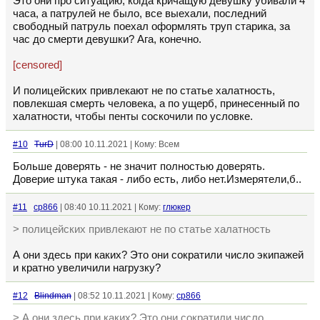
Это они про ситуацию, когда кричащую девушку убивали 4
часа, а патрулей не было, все выехали, последний
свободный патруль поехал оформлять труп старика, за
час до смерти девушки? Ага, конечно.
[censored]
И полицейских привлекают не по статье халатность,
повлекшая смерть человека, а по ущерб, принесенный по
халатности, чтобы пенты соскочили по условке.
#10
TurD
| 08:00 10.11.2021 | Кому: Всем
Больше доверять - не значит полностью доверять.
Доверие штука такая - либо есть, либо нет.Измерятели,б..
#11
cp866
| 08:40 10.11.2021 | Кому:
глюкер
> полицейских привлекают не по статье халатность
А они здесь при каких? Это они сократили число экипажей
и кратно увеличили нагрузку?
#12
Blindman
| 08:52 10.11.2021 | Кому:
cp866
> А они здесь при каких? Это они сократили число