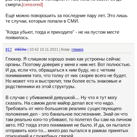
смерти.
[censored]
Ещё можно поворошить за последние пару лет. Это лишь
те случаи, которые попали в СМИ.
"Когда убьют, тогда и приходите" - не на пустом месте
появилось.
#17
VSChe
| 10:42 10.11.2021 | Кому:
глюкер
Глюкер. Я слишком хорошо знаю как устроены сейчас
органы. Поэтому доверия у меня к ним нет. Вот полностью.
И да, если что, обращаться к ним буду, но с четким
пониманием того, что толку от них скорее всего не будет.
Но может что и выстрелит, тем более есть знакомые и
родственники из этой структуры.
В случае с убиваемой девушкой.... Ну что я тут могу
сказать. На самом деле майор делал все что надо.
Требовать от него большегов реалиях существующего
положения дел - это банальное послезнание. Знай он что
там реально кого-то убивают, то полетел бы сам на личном
авто. НО тогда этого понимания не было. И да, он пытался
отправить кого-то... много раз пытался в рамках принятых
отношений и служебных связей.