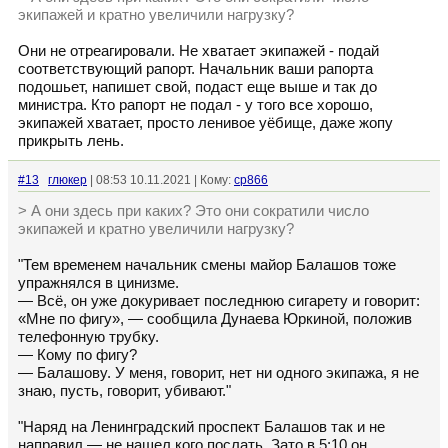
экипажей и кратно увеличили нагрузку?
Они не отреагировали. Не хватает экипажей - подай
соответствующий рапорт. Начальник ваши рапорта
подошьет, напишет свой, подаст еще выше и так до
министра. Кто рапорт не подал - у того все хорошо,
экипажей хватает, просто ленивое уёбище, даже жопу
прикрыть лень.
#13
глюкер
| 08:53 10.11.2021 | Кому:
cp866
> А они здесь при каких? Это они сократили число
экипажей и кратно увеличили нагрузку?
"Тем временем начальник смены майор Балашов тоже
упражнялся в цинизме.
— Всё, он уже докуривает последнюю сигарету и говорит:
«Мне по фигу», — сообщила Дунаева Юркиной, положив
телефонную трубку.
— Кому по фигу?
— Балашову. У меня, говорит, нет ни одного экипажа, я не
знаю, пусть, говорит, убивают."
"Наряд на Ленинградский проспект Балашов так и не
направил — не нашел кого послать. Зато в 5:10 он