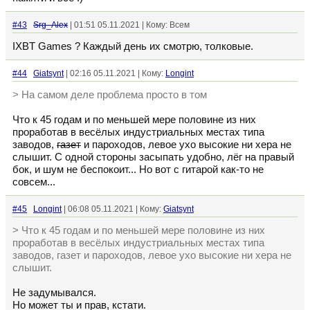
#43
Srg_Alex
| 01:51 05.11.2021 | Кому: Всем
IXBT Games ? Каждый день их смотрю, толковые.
#44
Giatsynt
| 02:16 05.11.2021 | Кому:
Longint
> На самом деле проблема просто в том
Что к 45 годам и по меньшей мере половине из них
проработав в весёлых индустриальных местах типа
заводов,
газет
и пароходов, левое ухо высокие ни хера не
слышит. С одной стороны засыпать удобно, лёг на правый
бок, и шум не беспокоит... Но вот с гитарой как-то не
совсем...
#45
Longint
| 06:08 05.11.2021 | Кому:
Giatsynt
> Что к 45 годам и по меньшей мере половине из них
проработав в весёлых индустриальных местах типа
заводов, газет и пароходов, левое ухо высокие ни хера не
слышит.
Не задумывался.
Но может ты и прав, кстати.