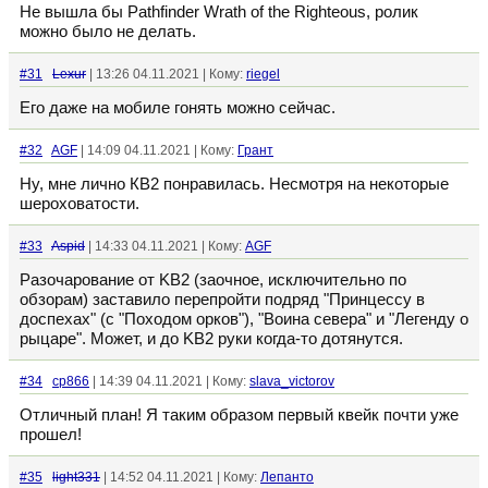
Не вышла бы Pathfinder Wrath of the Righteous, ролик
можно было не делать.
#31
Lexur
| 13:26 04.11.2021 | Кому:
riegel
Его даже на мобиле гонять можно сейчас.
#32
AGF
| 14:09 04.11.2021 | Кому:
Грант
Ну, мне лично КВ2 понравилась. Несмотря на некоторые
шероховатости.
#33
Aspid
| 14:33 04.11.2021 | Кому:
AGF
Разочарование от KB2 (заочное, исключительно по
обзорам) заставило перепройти подряд "Принцессу в
доспехах" (с "Походом орков"), "Воина севера" и "Легенду о
рыцаре". Может, и до KB2 руки когда-то дотянутся.
#34
cp866
| 14:39 04.11.2021 | Кому:
slava_victorov
Отличный план! Я таким образом первый квейк почти уже
прошел!
#35
light331
| 14:52 04.11.2021 | Кому:
Лепанто