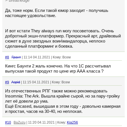
> breathedge
Да, тоже норм. Если такой юмор заходит - получишь
настоящее удовольствие.
И вот кстати They always run могу посоветовать. Очень
добротный экшн-платформер. Прекрасный арт, драйвовый
сюжет в духе звездных воин\мандалорца, неплохо
сделанный платформинг и боевка.
#8
Грант
| 11:14 04.11.2021 | Кому: Всем
Кингс Баунти 2 жаль конечно. На что 1С рассчитывал
выпуская такой продукт по цене игр ААА класса ?
#9
Aspid
| 11:15 04.11.2021 | Кому: Всем
Из отечественных РПГ также можно рекомендовать
Insomnia: The Ark. Вышла крайне сырой, но за пару-тройку
лет её довели до ума.
Ещё Encased, вышедшая в этом году - довольно камерная
и простая, часов на 30-40, но неплохая.
#10
BaZuzu
| 11:20 04.11.2021 | Кому:
Kia256