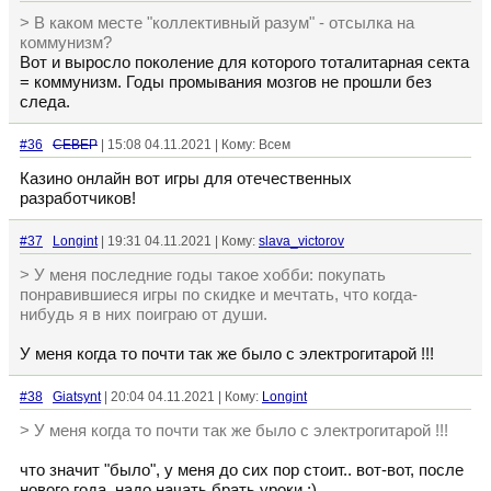
> В каком месте "коллективный разум" - отсылка на
коммунизм?
Вот и выросло поколение для которого тоталитарная секта
= коммунизм. Годы промывания мозгов не прошли без
следа.
#36
CEBEP
| 15:08 04.11.2021 | Кому: Всем
Казино онлайн вот игры для отечественных
разработчиков!
#37
Longint
| 19:31 04.11.2021 | Кому:
slava_victorov
> У меня последние годы такое хобби: покупать
понравившиеся игры по скидке и мечтать, что когда-
нибудь я в них поиграю от души.
У меня когда то почти так же было с электрогитарой !!!
#38
Giatsynt
| 20:04 04.11.2021 | Кому:
Longint
> У меня когда то почти так же было с электрогитарой !!!
что значит "было", у меня до сих пор стоит.. вот-вот, после
нового года, надо начать брать уроки ;)