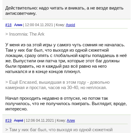
Действительно: надо читать и вникать, а не везде видеть
антисоветчину.
#18
Алик
| 12:00 04.11.2021 | Кому:
Aspid
> Insomnia: The Ark
У меня из-за этой игры у самого чуть сомния не началась.
Там у них баг был, что выходя из одной сюжетной
локации, сразу опять с глобальной карты попадаешь в неё
же. Выпустили они патча три, которые этот баг должны
были править, но я каждый раз всё равно на него
натыкался и в конце концов плюнул.
> Ещё Encased, вышедшая в этом году - довольно
камерная и простая, часов на 30-40, но неплохая.
Начал проходить недавно в отпуске, но потом так
получилось, что не получилось поиграть. Выглядит, вроде,
интересно.
#19
Aspid
| 12:06 04.11.2021 | Кому:
Алик
> Там у них баг был, что выходя из одной сюжетной