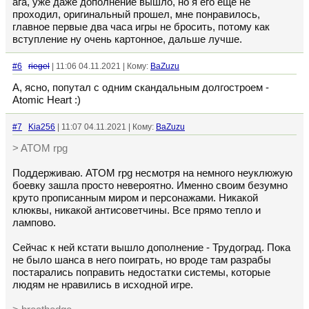
ага, уже даже дополнение вышло, но я его ещё не
проходил, оригинальный прошел, мне понравилось,
главное первые два часа игры не бросить, потому как
вступление ну очень картонное, дальше лучше.
#6
riegel
| 11:06 04.11.2021 | Кому:
BaZuzu
А, ясно, попутал с одним скандальным долгостроем -
Atomic Heart :)
#7
Kia256
| 11:07 04.11.2021 | Кому:
BaZuzu
> ATOM rpg
Поддерживаю. ATOM rpg несмотря на немного неуклюжую
боевку зашла просто невероятно. Именно своим безумно
круто прописанным миром и персонажами. Никакой
клюквы, никакой антисоветчины. Все прямо тепло и
лампово.
Сейчас к ней кстати вышло дополнение - Трудоград. Пока
не было шанса в него поиграть, но вроде там разрабы
постарались поправить недостатки системы, которые
людям не нравились в исходной игре.