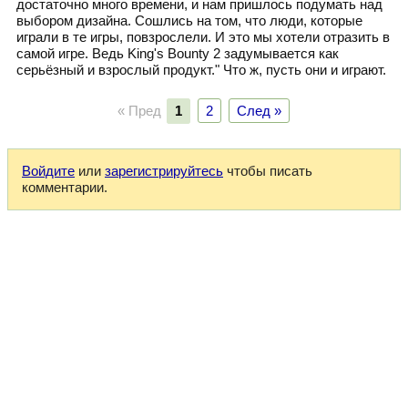
достаточно много времени, и нам пришлось подумать над
выбором дизайна. Сошлись на том, что люди, которые
играли в те игры, повзрослели. И это мы хотели отразить в
самой игре. Ведь King's Bounty 2 задумывается как
серьёзный и взрослый продукт." Что ж, пусть они и играют.
« Пред
1
2
След »
Войдите
или
зарегистрируйтесь
чтобы писать
комментарии.