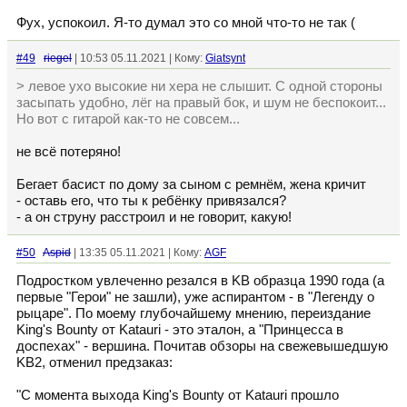
Фух, успокоил. Я-то думал это со мной что-то не так (
#49
riegel
| 10:53 05.11.2021 | Кому:
Giatsynt
> левое ухо высокие ни хера не слышит. С одной стороны
засыпать удобно, лёг на правый бок, и шум не беспокоит...
Но вот с гитарой как-то не совсем...
не всё потеряно!
Бегает басист по дому за сыном с ремнём, жена кричит
- оставь его, что ты к ребёнку привязался?
- а он струну расстроил и не говорит, какую!
#50
Aspid
| 13:35 05.11.2021 | Кому:
AGF
Подростком увлеченно резался в KB образца 1990 года (а
первые "Герои" не зашли), уже аспирантом - в "Легенду о
рыцаре". По моему глубочайшему мнению, переиздание
King's Bounty от Katauri - это эталон, а "Принцесса в
доспехах" - вершина. Почитав обзоры на свежевышедшую
KB2, отменил предзаказ:
"С момента выхода King's Bounty от Katauri прошло