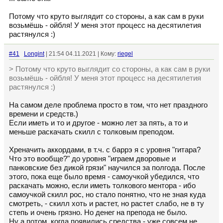
Потому что круто выглядит со стороны, а как сам в руки
возьмёшь - ойбля! У меня этот процесс на десятилетия
растянулся :)
#41
Longint
| 21:54 04.11.2021 | Кому:
riegel
> Потому что круто выглядит со стороны, а как сам в руки
возьмёшь - ойбля! У меня этот процесс на десятилетия
растянулся :)
На самом деле проблема просто в том, что нет праздного
времени и средств.)
Если иметь и то и другое - можно лет за пять, а то и
меньше раскачать скилл с толковым преподом.
Хреначить аккордами, в т.ч. с баррэ я с уровня "гитара?
Что это вообще?" до уровня "играем дворовые и
панковские без дикой грязи" научился за полгода. После
этого, пока еще было время - самоучкой убедился, что
раскачать можно, если иметь толкового ментора - ибо
самоучкой скилл рос, но стало понятно, что не зная куда
смотреть, - скилл хоть и растет, но растет слабо, не в ту
степь и очень грязно. Но денег на препода не было.
Ну а потом, когда появились средства - уже совсем не