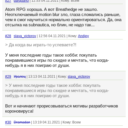
#27
darquan0
| 12:53 04.11.2021 | Кому: Всем
Atom RPG хороша. А вот Breathedge не зашло.
Неотключаемый motion blur зло, глаза сломались раньше,
чем я смог научиться нормально ориентироваться. Да, она
отсылка на subnautica, но блин, не надо так...
#28
slava_victorov
| 12:56 04.11.2021 | Кому:
Andjey
> Да когда вы играть-то успеваете?!
У меня последние годы такое хобби: покупать
понравившиеся игры по скидке и мечтать, что когда-
нибудь я в них поиграю от души.
#29
Уралец
| 13:13 04.11.2021 | Кому:
slava_victorov
> У меня последние годы такое хобби: покупать
понравившиеся игры по скидке и мечтать, что когда-
нибудь я в них поиграю от души.
Вот и начинают прорисовываться мотивы разработчиков
короновируса!
#30
Dramadan
| 13:19 04.11.2021 | Кому: Всем