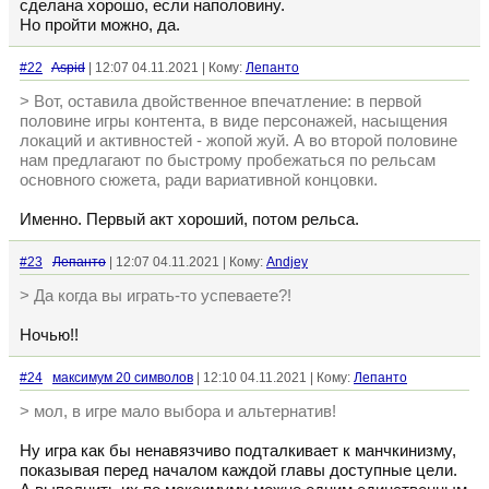
сделана хорошо, если наполовину.
Но пройти можно, да.
#22
Aspid
| 12:07 04.11.2021 | Кому:
Лепанто
> Вот, оставила двойственное впечатление: в первой
половине игры контента, в виде персонажей, насыщения
локаций и активностей - жопой жуй. А во второй половине
нам предлагают по быстрому пробежаться по рельсам
основного сюжета, ради вариативной концовки.
Именно. Первый акт хороший, потом рельса.
#23
Лепанто
| 12:07 04.11.2021 | Кому:
Andjey
> Да когда вы играть-то успеваете?!
Ночью!!
#24
максимум 20 символов
| 12:10 04.11.2021 | Кому:
Лепанто
> мол, в игре мало выбора и альтернатив!
Ну игра как бы ненавязчиво подталкивает к манчкинизму,
показывая перед началом каждой главы доступные цели.