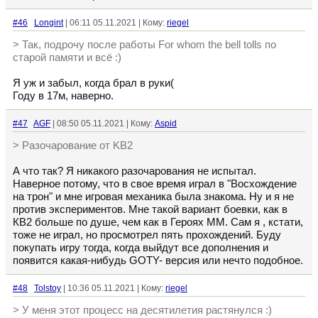
#46
Longint
| 06:11 05.11.2021 | Кому:
riegel
> Так, подрочу после работы For whom the bell tolls по
старой памяти и всё :)
Я уж и забыл, когда брал в руки(
Году в 17м, наверно.
#47
AGF
| 08:50 05.11.2021 | Кому:
Aspid
> Разочарование от KB2
А что так? Я никакого разочарования не испытал.
Наверное потому, что в свое время играл в "Восхождение
на трон" и мне игровая механика была знакома. Ну и я не
против экспериментов. Мне такой вариант боевки, как в
КВ2 больше по душе, чем как в Героях ММ. Сам я , кстати,
тоже не играл, но просмотрел пять прохождений. Буду
покупать игру тогда, когда выйдут все дополнения и
появится какая-нибудь GOTY- версия или нечто подобное.
#48
Tolstoy
| 10:36 05.11.2021 | Кому:
riegel
> У меня этот процесс на десятилетия растянулся :)