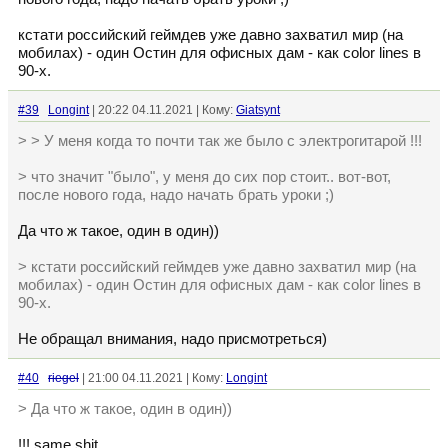
кстати российский геймдев уже давно захватил мир (на
мобилах) - один Остин для офисных дам - как color lines в
90-х.
#39
Longint
| 20:22 04.11.2021 | Кому:
Giatsynt
> > У меня когда то почти так же было с электрогитарой !!!
> что значит "было", у меня до сих пор стоит.. вот-вот,
после нового года, надо начать брать уроки ;)
Да что ж такое, один в один))
> кстати российский геймдев уже давно захватил мир (на
мобилах) - один Остин для офисных дам - как color lines в
90-х.
Не обращал внимания, надо присмотреться)
#40
riegel
| 21:00 04.11.2021 | Кому:
Longint
> Да что ж такое, один в один))
!!! same shit.