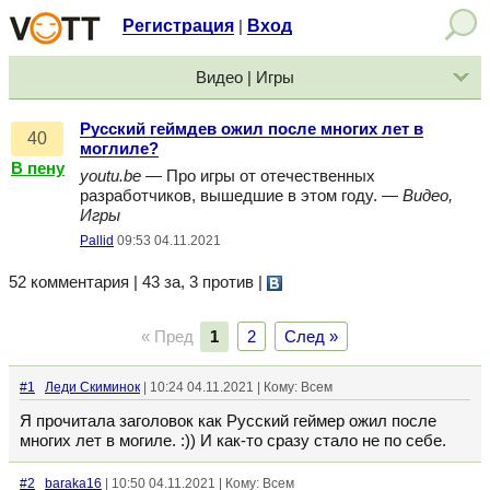
Регистрация
Вход
|
Видео | Игры
Русский геймдев ожил после многих лет в
40
моглиле?
В пену
youtu.be
— Про игры от отечественных
разработчиков, вышедшие в этом году. —
Видео,
Игры
Pallid
09:53 04.11.2021
52 комментария | 43 за, 3 против
|
« Пред
1
2
След »
#1
Леди Скиминок
| 10:24 04.11.2021 | Кому: Всем
Я прочитала заголовок как Русский геймер ожил после
многих лет в могиле. :)) И как-то сразу стало не по себе.
#2
baraka16
| 10:50 04.11.2021 | Кому: Всем