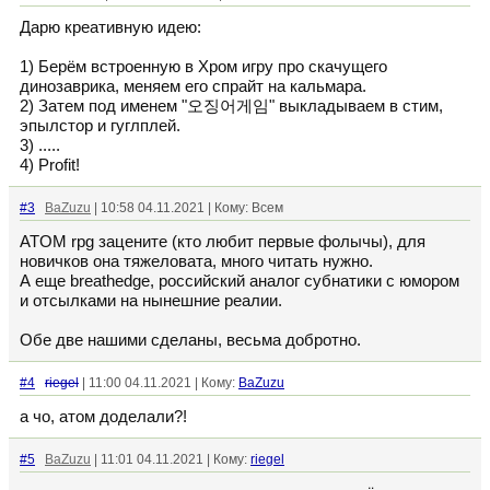
Дарю креативную идею:
1) Берём встроенную в Хром игру про скачущего
динозаврика, меняем его спрайт на кальмара.
2) Затем под именем "오징어게임" выкладываем в стим,
эпылстор и гуглплей.
3) .....
4) Profit!
#3
BaZuzu
| 10:58 04.11.2021 | Кому: Всем
ATOM rpg зацените (кто любит первые фолычы), для
новичков она тяжеловата, много читать нужно.
А еще breathedge, российский аналог субнатики с юмором
и отсылками на нынешние реалии.
Обе две нашими сделаны, весьма добротно.
#4
riegel
| 11:00 04.11.2021 | Кому:
BaZuzu
а чо, атом доделали?!
#5
BaZuzu
| 11:01 04.11.2021 | Кому:
riegel