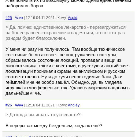
А выполнить их по максимуму можно одним единственным
набором выборов.
#25
Алик
| 12:16 04.11.2021 | Кому:
Aspid
> Да, помню: единственное лекарство - перезагружаться
на более раннее сохранение и надеяться, что в этот раз
рэндом будет благосклонен.
У меня ни разу не получилось. Там вообще техническое
состояние было аховое - не подгружались текстуры,
сбрасывалось состояние локаций, пропадали вещи из
личного ящика, глюки с квестами, в русскую и английские
локализации проникали фразы на английском и русском
соответственно. Ну и до кучи непроходимые баги. Да и
геймплей мне не особо зашёл. Обыдно, да, выглядела
игрушка атмосферненько так. Удачи самарским пацанам в
дальнейшем, чё.
#26
Алик
| 12:16 04.11.2021 | Кому:
Andjey
> Да когда вы играть-то успеваете?!
В перерывах между бездельем, когда ж ещё?