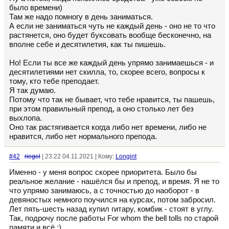
было времени)
Там же надо помногу в день заниматься.
А если не заниматься чуть не каждый день - оно не то что
растянется, оно будет буксовать вообще бесконечно, на
вполне себе и десятилетия, как ты пишешь.
Но! Если ты все же каждый день упрямо занимаешься - и
десятилетиями нет скилла, то, скорее всего, вопросы к
тому, кто тебе преподает.
Я так думаю.
Потому что так не бывает, что тебе нравится, ты пашешь,
при этом правильный препод, а оно столько лет без
выхлопа.
Оно так растягивается когда либо нет времени, либо не
нравится, либо нет нормального препода.
#42
riegel
| 23:22 04.11.2021 | Кому:
Longint
Именно - у меня вопрос скорее приоритета. Было бы
реальное желание - нашёлся бы и препод, и время. Я не то
что упрямо занимаюсь, а с точностью до наоборот - в
девяностых немного поучился на курсах, потом забросил.
Лет пять-шесть назад купил гитару, комбик - стоят в углу.
Так, подрочу после работы For whom the bell tolls по старой
памяти и всё :)