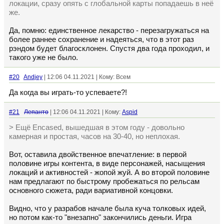
локации, сразу опять с глобальной карты попадаешь в неё
же.
Да, помню: единственное лекарство - перезагружаться на
более раннее сохранение и надеяться, что в этот раз
рэндом будет благосклонен. Спустя два года проходил, и
такого уже не было.
#20
Andjey
| 12:06 04.11.2021 | Кому: Всем
Да когда вы играть-то успеваете?!
#21
Лепанто
| 12:06 04.11.2021 | Кому:
Aspid
> Ещё Encased, вышедшая в этом году - довольно
камерная и простая, часов на 30-40, но неплохая.
Вот, оставила двойственное впечатление: в первой
половине игры контента, в виде персонажей, насыщения
локаций и активностей - жопой жуй. А во второй половине
нам предлагают по быстрому пробежаться по рельсам
основного сюжета, ради вариативной концовки.
Видно, что у разрабов начале была куча толковых идей,
но потом как-то "внезапно" закончились деньги. Игра