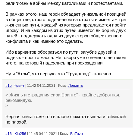
религиозные войны между католиками и протестантами.
В рамках этого, наш герой обладает уникальной позицией
в обществе, строго поделенном на страты и имеет аж три
жизненных пути, каждый из которых предлагается пройти
игроку. И на каждом из этих путей имеется выбор из двух
путей - поддержать одну из двух сторон общественного
конфликта и как именно это сделать.
Ибо вариантов обосраться по пути, загубив друзей и
родных - просто масса. Не говоря уже о немного не таком
итоге, на который надеялись при прохождении.
Ну и "Атом", что первую, что "Трудоград" - конечно.
#15
Грант
| 11:42 04.11.2021 | Кому:
Лепанто
> Жизнь и страдания сира Бранте" - крайне добротная,
рекомендую.
>
Черная книга тоже топ в плане сюжета вышла и геймплей
не плохой.
#16
Kia256
| 11:45 04.11.2021 | Кому:
BaZuzu