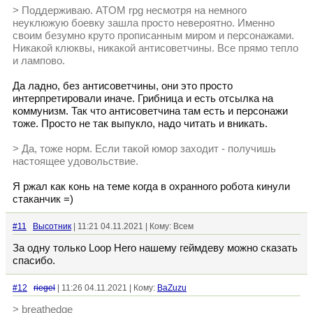
> Поддерживаю. ATOM rpg несмотря на немного
неуклюжую боевку зашла просто невероятно. Именно
своим безумно круто прописанным миром и персонажами.
Никакой клюквы, никакой антисоветчины. Все прямо тепло
и лампово.
Да ладно, без антисоветчины, они это просто
интерпретировали иначе. Грибница и есть отсылка на
коммунизм. Так что антисоветчина там есть и персонажи
тоже. Просто не так выпукло, надо читать и вникать.
> Да, тоже норм. Если такой юмор заходит - получишь
настоящее удовольствие.
Я ржал как конь на теме когда в охранного робота кинули
стаканчик =)
#11
Высотник
| 11:21 04.11.2021 | Кому: Всем
За одну только Loop Hero нашему геймдеву можно сказать
спасибо.
#12
riegel
| 11:26 04.11.2021 | Кому:
BaZuzu
> breathedge