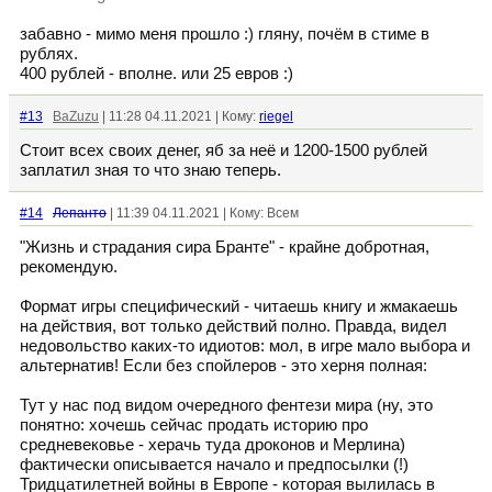
забавно - мимо меня прошло :) гляну, почём в стиме в
рублях.
400 рублей - вполне. или 25 евров :)
#13
BaZuzu
| 11:28 04.11.2021 | Кому:
riegel
Стоит всех своих денег, яб за неё и 1200-1500 рублей
заплатил зная то что знаю теперь.
#14
Лепанто
| 11:39 04.11.2021 | Кому: Всем
"Жизнь и страдания сира Бранте" - крайне добротная,
рекомендую.
Формат игры специфический - читаешь книгу и жмакаешь
на действия, вот только действий полно. Правда, видел
недовольство каких-то идиотов: мол, в игре мало выбора и
альтернатив! Если без спойлеров - это херня полная:
Тут у нас под видом очередного фентези мира (ну, это
понятно: хочешь сейчас продать историю про
средневековье - херачь туда дроконов и Мерлина)
фактически описывается начало и предпосылки (!)
Тридцатилетней войны в Европе - которая вылилась в