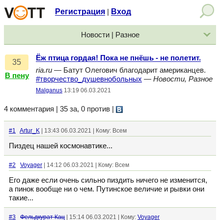
Регистрация
Вход
|
Новости | Разное
Ёж птица гордая! Пока не пнёшь - не полетит.
35
ria.ru
— Батут Олегович благодарит американцев.
В пену
#творчество_душевнобольных
—
Новости, Разное
Malganus
13:19 06.03.2021
4 комментария | 35 за, 0 против
|
#1
Artur_K
| 13:43 06.03.2021 | Кому: Всем
Пиздец нашей космонавтике...
#2
Voyager
| 14:12 06.03.2021 | Кому: Всем
Его даже если очень сильно пиздить ничего не изменится,
а пинок вообще ни о чем. Путинское величие и рывки они
такие...
#3
Фельдкурат Кац
| 15:14 06.03.2021 | Кому:
Voyager