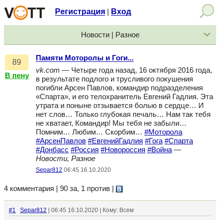
Регистрация
Вход
|
Новости | Разное
Памяти Моторолы и Гоги...
89
vk.com
— Четыре года назад, 16 октября 2016 года,
В пену
в результате подлого и трусливого покушения
погибли Арсен Павлов, командир подразделения
«Спарта», и его телохранитель Евгений Гадлия. Эта
утрата и поныне отзывается болью в сердце… И
нет слов… Только глубокая печаль… Нам так тебя
не хватает, Командир! Мы тебя не забыли…
Помним… Любим… Скорбим…
#Моторола
#АрсенПавлов
#ЕвгенийГадлия
#Гога
#Спарта
#Донбасс
#Россия
#Новороссия
#Война
—
Новости, Разное
Separ812
06:45 16.10.2020
4 комментария | 90 за, 1 против
|
#1
Separ812
| 06:45 16.10.2020 | Кому: Всем